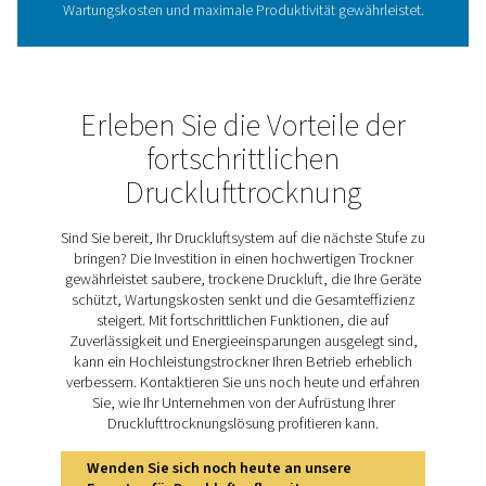
Kältetrockner entfernen effizient Feuchtigkeit und Druck
Prozess beginnt, wenn die Luft durch einen Luft-Lu
Wärmetauscher und dann in einen Luft-Kältemitte
Wärmetauscher strömt, wo Feuchtigkeit kondensier
abgelassen wird. Die Luft wird dann wieder auf Raumte
erwärmt, wodurch der Drucktaupunkt gesenkt u
Kondensation in den Rohrleitungen verhindert wird. 
hinaus kühlt dieser Wärmeaustausch die einströmende L
wodurch die Belastung des Kältemittelsystems verringe
Kältetrockner werden häufig in verschiedenen Bra
eingesetzt und sind nach wie vor eine zuverlässige Wahl
Lufttrocknung.
Entdecken Sie die wichtigs