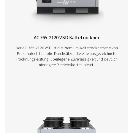
AC 15–100 Zyklus-Kältetrockner
Die AC 15-100-Reihe von Pneumatech bietet effiziente, zu
Kältetrocknungstechnologie, die den Energieverbrauch 
Spitzenleistungen gewährleistet.