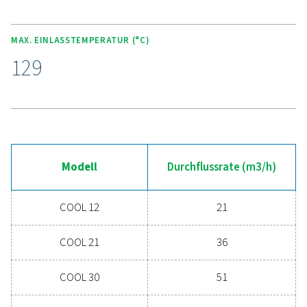
Erleben Sie die Vorteile d
fortschrittlichen
Drucklufttrocknung
Sind Sie bereit, Ihr Druckluftsystem auf die nächste S
bringen? Die Investition in einen hochwertigen Troc
gewährleistet saubere, trockene Druckluft, die Ihre 
schützt, Wartungskosten senkt und die Gesamteffi
steigert. Mit fortschrittlichen Funktionen, die au
Zuverlässigkeit und Energieeinsparungen ausgelegt 
kann ein Hochleistungstrockner Ihren Betrieb erheb
verbessern. Kontaktieren Sie uns noch heute und erf
Sie, wie Ihr Unternehmen von der Aufrüstung Ihre
Drucklufttrocknungslösung profitieren kann.
Wenden Sie sich noch heute an unsere