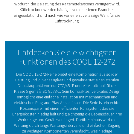
Korrosion und Schäden führen kann. Die COOL-Kältetro
reduzieren die Feuchtigkeit effizient und bilden nach de
Wasserabscheidern und Nachkühlern die starke zweite
Verteidigungslinie, während sie gleichzeitig einen stabil
niedrigen Taupunkt aufrechterhalten.
Die COOL-Kältetrockner sind auf Leistung und Erschwing
ausgelegt und verwenden effizientes Kältemittelgas und
sorgfältig ausgewählte Komponenten, um konsistente,
zuverlässige Ergebnisse zu liefern. Dank ihrer kompakte
vertikalen Bauweise, der geringen Stellfläche und des
wirtschaftlichen Betriebs sind sie eine benutzerfreundli
kostengünstige Lösung für eine Vielzahl von industrielle
Anwendungen.
Kältetrocknertechnologi