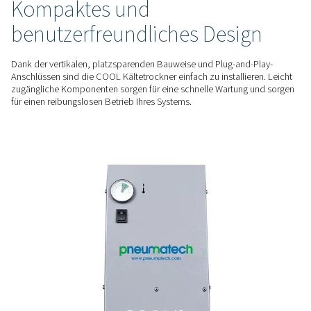
Klasse 5 gemäß ISO 8573-1, was einen zuverlässigen Betrieb
hervorragende Feuchtigkeitsentfernung gewährleistet.
KOSTENGÜNSTIGER BETRIEB
Leistung, die spart
Die mit sorgfältig ausgewählten, effizienten Komponenten 
COOL Kältetrockner bieten eine zuverlässige Trocknungslei
einem wettbewerbsfähigen Preis, wodurch sie eine wirtschaf
für alltägliche Anwendungen sind.
EINFACHE INSTALLATION UND WARTUNG
Kompaktes und
benutzerfreundliches Desi