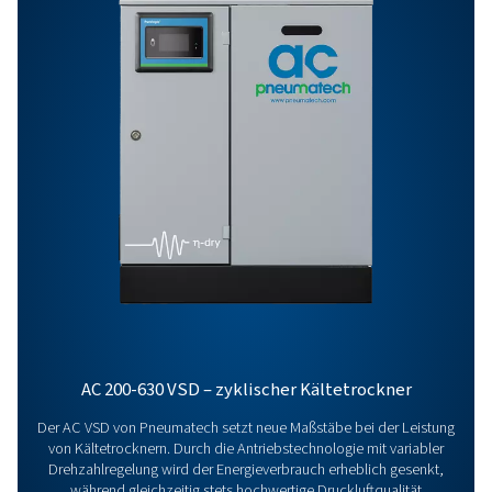
Merkmale Und Vorteile
Allgemeine Spezifikationen:
Kontaktaufnahme
Haben Sie Fragen oder möchten Sie erfahren, wie un
Drucklufttrockner Ihren Betrieb verbessern können?
Sprechen Sie uns gerne an! Unser Team ist bereit, Ein
zu teilen und Sie bei der Optimierung Ihrer Prozesse 
unseren fortschrittlichen Trocknungslösungen zu
unterstützen. Lassen Sie uns gemeinsam Ihren Betrie
verbessern!
Wenden Sie sich noch heute an unsere