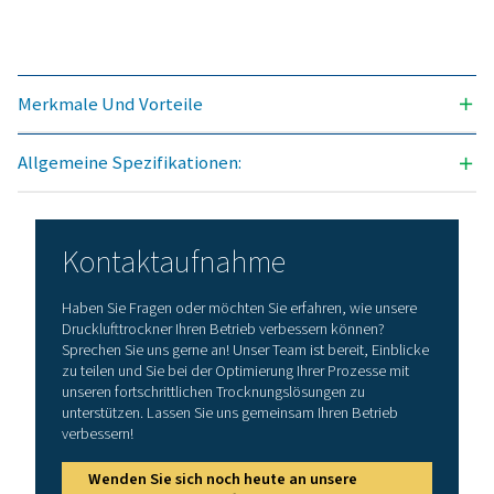
DURCHFLUSSRATE (M3/H)
21-462
MAX. EINLASSTEMPERATUR (°C)
129
Modell
Durchflussrate 