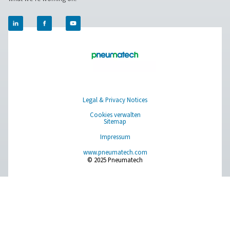
AC 2650–4200 und AC 2650–8500 VSD Zykl
Kältetrockner
Die Modelle Pneumatech AC 2650–4200 und AC 2650–
sind Kältetrockner der Spitzenklasse, die für gro
Durchflussmengen von 4.500 bis 14.400 m³/h ausgelegt s
Trockner gewährleisten eine optimale Trocknungseffi
außergewöhnliche Zuverlässigkeit und tragen zu spürbar 
Energiekosten bei.