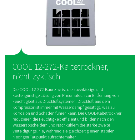
Dank der vertikalen, platzsparenden Bauweise und Plug-and
Anschlüssen sind die COOL Kältetrockner einfach zu installie
zugängliche Komponenten sorgen für eine schnelle Wartung
für einen reibungslosen Betrieb Ihres Systems.