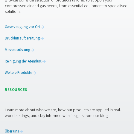
AC 765-2120 VSD Kältetrockner
Der AC 765-2120 VSD ist die Premium-Kältetrocknerse
Pneumatech für hohe Durchsätze, die eine ausgezei
Trocknungsleistung, überlegene Zuverlässigkeit und d
niedrigere Betriebskosten bietet.