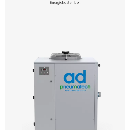
AC 200-630 VSD – zyklischer Kältetrock
Der AC VSD von Pneumatech setzt neue Maßstäbe bei de
von Kältetrocknern. Durch die Antriebstechnologie mit v
Drehzahlregelung wird der Energieverbrauch erheblich 
während gleichzeitig stets hochwertige Druckluftqua
bereitgestellt wird. Und dank einer besseren CO2-Bilanz a
Mitbewerber profitiert auch die Umwelt.