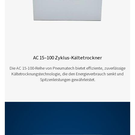
COOL 127
216
COOL 145
418
COOL 184
312
COOL 230
390
COOL 272
462