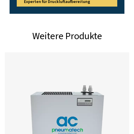
COOL 12
21
COOL 21
36
COOL 30
51
COOL 42
72
COOL 64
110
COOL 76
129
COOL 106
180