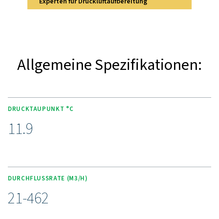
Funktionen des COOL 12-
Die COOL 12-272-Reihe bietet eine Kombination aus s
Leistung und Zuverlässigkeit und gewährleistet einen s
Drucktaupunkt von nur 7 °C/45 °F und eine Luftqualit
Klasse 5 gemäß ISO 8573-1. Sein kompaktes, vertikale
ermöglicht eine einfache Installation mit mechanisch
elektrischen Plug-and-Play-Anschlüssen. Die Serie ist ei
Kostensparer mit einem effizienten Kühlsystem, das
Energiekosten niedrig hält und gleichzeitig die Lebensda
Werkzeuge und Geräte verlängert. Darüber hinaus wi
Wartung durch lange Wartungsintervalle und einfache
zu wichtigen Komponenten vereinfacht, was niedr
Wartungskosten und maximale Produktivität gewährle