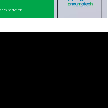
rungen in Flaschen oder in großen Mengen bedeutet
 und logistische Probleme. Die Stickstoff- oder
ist eine intelligentere, kostengünstigere
ntrolle gibt. Mit einer besseren Betriebszeit, einer
einem auf Ihre Bedürfnisse zugeschnittenen Gas
 übersehen.
nehmen umsteigen:
en oder Preisschwankungen mehr, nur
n.
g
arf und vermeiden Sie Verzögerungen oder
eniger Risiko, mehr Platz.