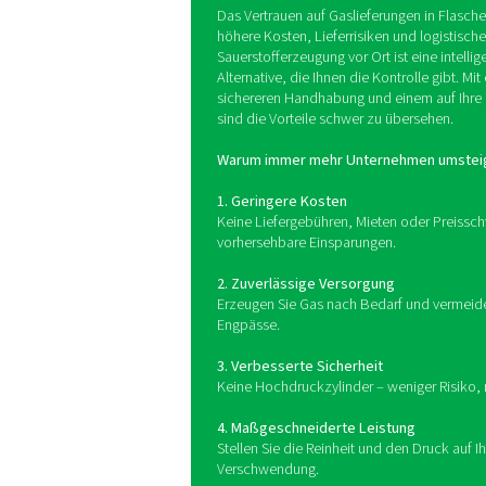
Gaserzeugung vor Ort b
Versorgung durch Dritte z
Gasreinheit, Ihren Druck un
Warum auf Ga
umstellen?