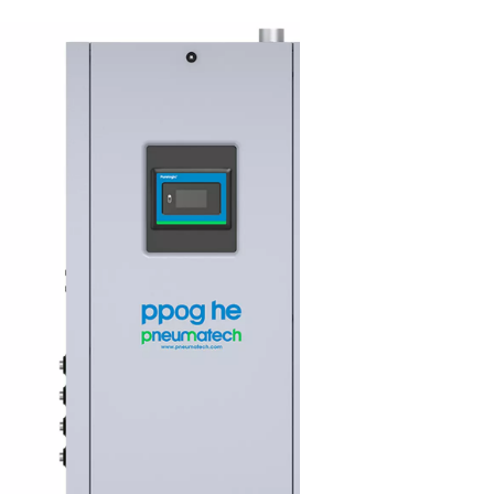
ugung vor Ort?
wo er benötigt wird – mit einem eigenen Generator anstatt sich
rungen, senken Ihre Betriebskosten und erhalten mehr Kontrolle
rnehmen, die Unabhängigkeit, Zuverlässigkeit und mehr Flexibili
suchen.