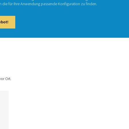
gig davon, ob Sie mit Stickstoff, Sauerstoff oder beidem arbei
e zuverlässige Alternative zu geliefertem Gas, keine Flaschenlie
schränkungen oder unerwartete Engpässe mehr. Von der Lebe
erstellung bis hin zur Wasseraufbereitung und Gesundheitsverso
ugung vor Ort eine Vielzahl industrieller Anforderungen. Entde
off- und Sauerstofferzeugung, um die für Ihre Anwendung passe
aktieren Sie uns für ein Angebot!
duktsortiment