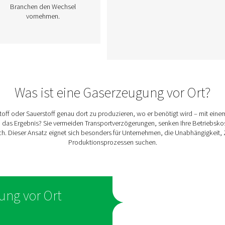
en
Sauerstoffgeneratoren
Sti
Die eigene
te
Sauerstoffproduktion ist eine
Su
r
intelligente und zuverlässige
Wahl für Unternehmen, die
Rei
Ort
auf eine stabile O₂-
Versorgung angewiesen sind.
Ene
Die Sauerstofferzeugung vor
Ort ist kostengünstiger,
A
ie,
effizienter und konstanter als
Anw
herkömmliche Lieferungen.
Erfahren Sie, wie ein O₂-
f
Generator funktioniert – und
ric
warum immer mehr
Branchen den Wechsel
vornehmen.