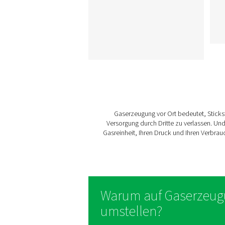
Stickstoffgenerator
Stickstoff selbst zu
produzieren, ist die smar
professionelle Wahl. De
Einsatz von
Stickstoffgeneratoren vor 
ist kosteneffizienter,
zuverlässiger und
nachhaltiger als
Gaslieferungen. Erfahren S
wie ein N2-Generator
funktioniert und welche
Vorteile er bietet.