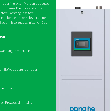
Was ist eine Gaserze
edeutet, Stickstoff oder Sauerstoff genau dort zu produzieren, 
u verlassen. Und das Ergebnis? Sie vermeiden Transportverzöge
d Ihren Verbrauch. Dieser Ansatz eignet sich besonders für Unte
Produktionsprozessen 
serzeugung vor Ort