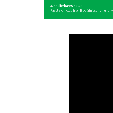
Das Vertrauen auf Gasliefe
höhere Kosten, Lieferrisiken
Sauerstofferzeugung vor Ort 
Alternative, die Ihnen die Ko
sichereren Handhabung und 
sind die Vorteile schwer zu
Warum immer mehr Unter
1. Geringere Kosten
Keine Liefergebühren, Miet
vorhersehbare Einsparunge
2. Zuverlässige Versorgun
Erzeugen Sie Gas nach Bed
Engpässe.
3. Verbesserte Sicherheit
Keine Hochdruckzylinder – w