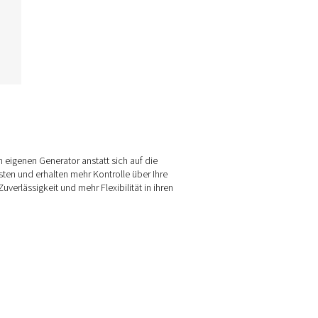
ckstoffreinigungssystem
chen Sie nach ultrahochreinem
Stickstoff? Ein kompaktes
nigungssystem ist die effiziente
Lösung. Es hilft Ihnen, den
rgieverbrauch zu senken, Platz
zu sparen und die strengen
nforderungen empfindlicher
endungen zu erfüllen. Erfahren
Sie, wie ein Stickstoffreiniger
unktioniert und warum er die
htige Wahl für Ihren Prozess ist.