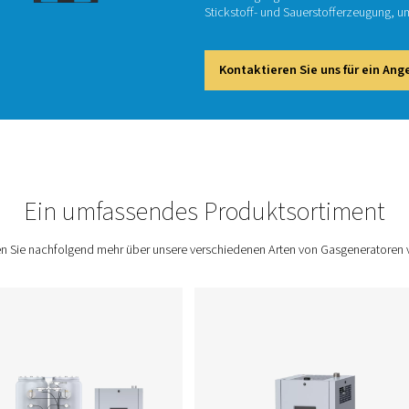
Unabhän
Ort ein
Lagerbe
Metallh
Gaserze
Stickst
Kont
Ort
Ein umfassendes Pro