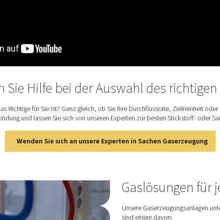
tung
 den Druck auf Ihren Prozess ein – keine
fnissen an und wächst später mit.