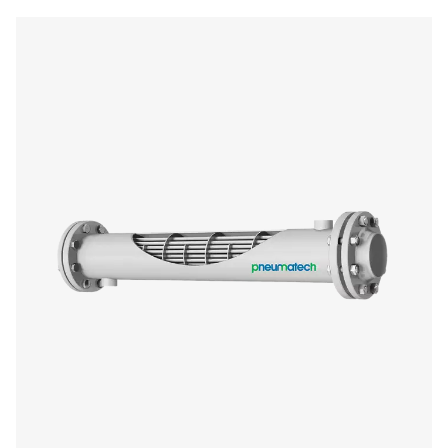
CA 1-14 luftgekühlte Nachkühler
Die luftgekühlten CA-Nachkühler senken die Druckluftte
auf 10 °C über der Umgebungstemperatur, reduziere
Feuchtigkeit und entlasten nachgeschaltete Geräte. Lan
effizient, verbessern sie die Kühlung, senken die Kos
steigern die Systemleistung.