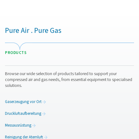
Faktoren ab, darunter der Kühlmethode, den
Systemanforderungen und den Betriebsbedingungen. 
zwischen luftgekühlten und wassergekühlten Modelle
von den verfügbaren Ressourcen und dem Kühleffizie
ab. Luftgekühlte Nachkühler sind ideal für Umgebung
ausreichendem Luftstrom, während wassergekühlte 
besser für Anwendungen geeignet sind, die eine h
Kühlkapazität und stabile Leistung erfordern. Darüber
müssen Druckluftdurchsatz, Betriebsdruck un
Umgebungsbedingungen berücksichtigt werden,
sicherzustellen, dass der Nachkühler den Anforderun
Systems gerecht wird. Die Auswahl eines Nachkühler
richtigen Größe optimiert die Feuchtigkeitsentfernung,
nachgeschaltete Anlagen und verbessert die
Gesamtenergieeffizienz.