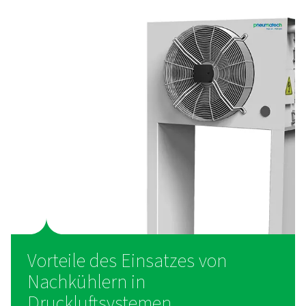
Nachkühlern
Nachkühler senken die Temperatur der Druckluft, s
Wasserdampf kondensieren und aus dem System ent
werden kann. Es gibt zwei Haupttypen:
Luftgekühlte Nachkühler
Diese verwenden Umgebungsluft, um die Druckluft zu 
während sie durch ein Netzwerk von Lamellenrohren str
Ventilator zirkuliert Luft über die Rohre, leitet Wärme
kondensiert Feuchtigkeit, die dann durch einen
Feuchtigkeitsabscheider entfernt wird. Luftgekühlte Mod
energieeffizient und ideal für Anwendungen, bei dene
nicht sofort verfügbar ist.
Wassergekühlte Nachkühler
Diese verwenden Kühlwasser, um Wärme aus der Dru
aufzunehmen, die durch einen Wärmetauscher flie