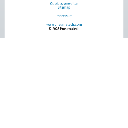
Pure Air . Pure Gas
PRODUCTS
Browse our wide selection of products tailored to support 
compressed air and gas needs, from essential equipment to
solutions.
Gaserzeugung vor Ort