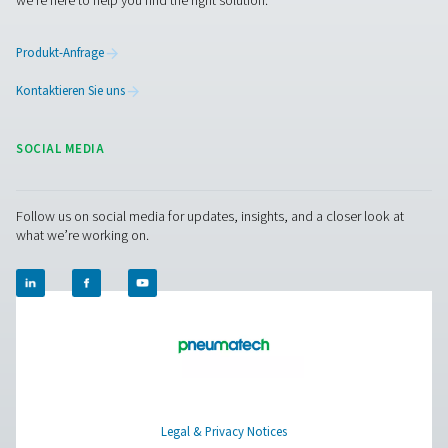
Kontaktaufnahme
Haben Sie Fragen oder möchten Sie erfahren, wie un
Kondensatmanagementlösungen Ihren Betrieb verbe
können? Sprechen Sie uns an! Unser Team steht Ihnen
innovativen und zuverlässigen Systemen zur Verfügu
Sie fachkundig zu beraten und Ihre Prozesse zu
optimieren. Lassen Sie uns gemeinsam Ihre Geräte
schützen und Ihre Effizienz steigern!
Kontaktieren Sie unsere Experten für
Kondensatmanagement