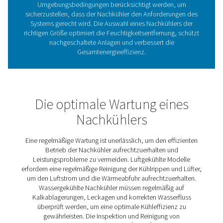
Die Investition in den richtigen Nachkühler gewährleistet
effiziente Feuchtigkeitsentfernung, schützt wertvolle Ge
erhöht die Zuverlässigkeit Ihres Druckluftsystems. Die
wichtigsten Vorteile sind:
1. Reduziert die Feuchtigkeit in der Druckluft
Verhindert Wasseransammlungen, die
Korrosion und Sc
pneumatischen Geräten
verursachen können.
2. Verbessert die Systemeffizienz
Kühlt Druckluft, bevor sie in Trockner und Filter gelangt
deren Leistung und Lebensdauer verbessert werden.
3. Schützt nachgeschaltete Geräte
Reduziert den Verschleiß von
Ventilen, Zylindern und
Druckluftwerkzeugen
und verlängert deren Lebensdauer