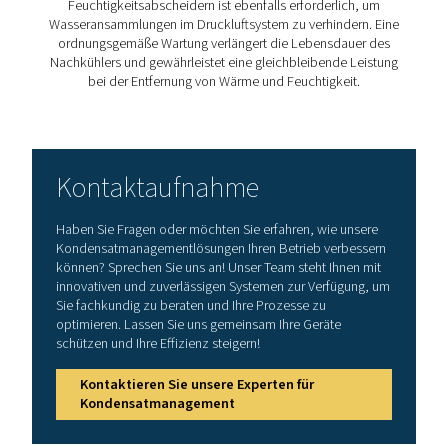
4. Verbessert die Druckluftqualität
Verringert das Risiko der
Bildung von Verunreinigungen 
Feuchtigkeit
und sorgt so für sauberere Druckluft für
empfindliche Anwendungen.
5. Optimiert den Energieverbrauch Eine
ordnungsgemäße Kühlung minimiert
unnötige Belastung
Drucklufttrockner
, was zu einem geringeren Energiever
und geringeren Betriebskosten führt.
Wie wählt man den geeign
Nachkühler?
Die Auswahl des richtigen Nachkühlers hängt von me