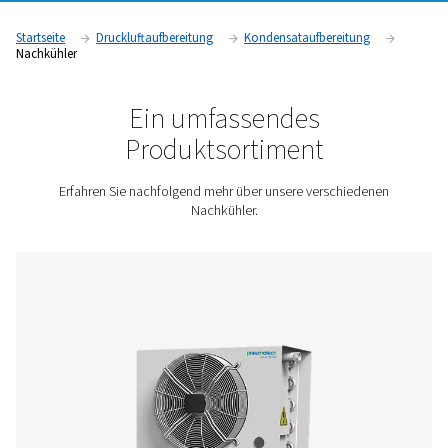
Entfernung überschüssiger Wärme und Feuchtigkeit steigern
die Systemeffizienz, schützen Geräte und verbessern die Zuv
in Branchen wie der Fertigung, der Lebensmittel- und Geträn
und der Pharmaindustrie.
Kontaktieren Sie uns für ein Angebot!
Startseite
Druckluftaufbereitung
Kondensataufbereitu
Nachkühler
Ein umfassendes
Produktsortiment