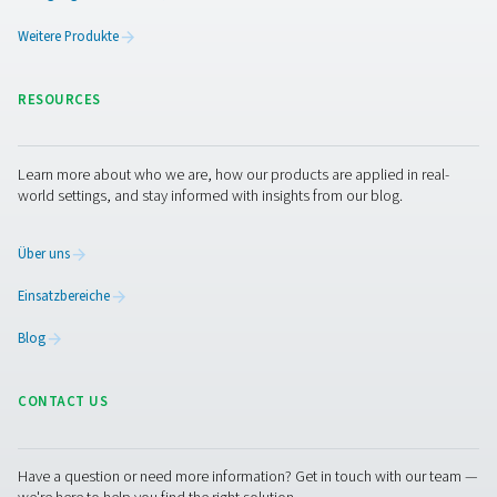
Die optimale Wartung ein
Nachkühlers
Eine regelmäßige Wartung ist unerlässlich, um den effi
Betrieb der Nachkühler aufrechtzuerhalten und
Leistungsprobleme zu vermeiden. Luftgekühlte Mod
erfordern eine regelmäßige Reinigung der Kühlrippen un
um den Luftstrom und die Wärmeabfuhr aufrechtzuerh
Wassergekühlte Nachkühler müssen regelmäßig a
Kalkablagerungen, Leckagen und korrekten Wasser
überprüft werden, um eine optimale Kühleffizienz
gewährleisten. Die Inspektion und Reinigung vo
Feuchtigkeitsabscheidern ist ebenfalls erforderlich
Wasseransammlungen im Druckluftsystem zu verhinder
ordnungsgemäße Wartung verlängert die Lebensdau
Nachkühlers und gewährleistet eine gleichbleibende L
bei der Entfernung von Wärme und Feuchtigkeit