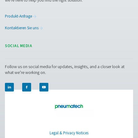
Kontaktaufnahme
Haben Sie Fragen oder möchten Sie erfahren, wie un
Kondensatmanagementlösungen Ihren Betrieb verbe
können? Sprechen Sie uns an! Unser Team steht Ihnen
innovativen und zuverlässigen Systemen zur Verfügu
Sie fachkundig zu beraten und Ihre Prozesse zu
optimieren. Lassen Sie uns gemeinsam Ihre Geräte
schützen und Ihre Effizienz steigern!
Kontaktieren Sie unsere Experten für
Kondensatmanagement