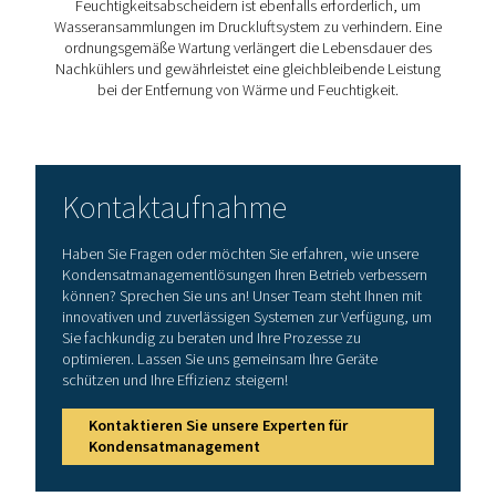
4. Verbessert die Druckluftqualität
Verringert das Risiko der
Bildung von Verunreinigungen 
Feuchtigkeit
und sorgt so für sauberere Druckluft für
empfindliche Anwendungen.
5. Optimiert den Energieverbrauch Eine
ordnungsgemäße Kühlung minimiert
unnötige Belastung
Drucklufttrockner
, was zu einem geringeren Energiever
und geringeren Betriebskosten führt.
Wie wählt man den geeign
Nachkühler?
Die Auswahl des richtigen Nachkühlers hängt von me