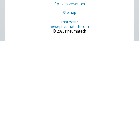
Pure Air . Pure Gas
PRODUCTS
Browse our wide selection of products tailored to support 
compressed air and gas needs, from essential equipment to
solutions.
Gaserzeugung vor Ort