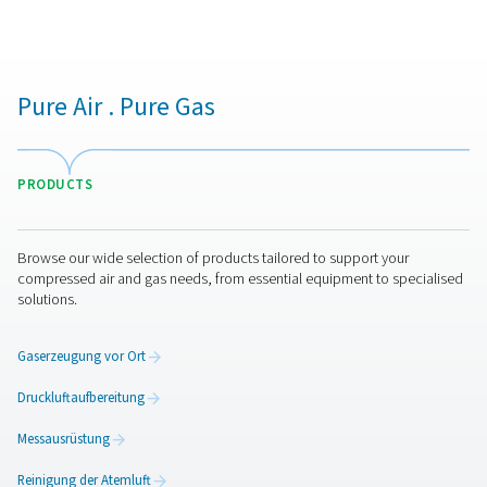
Faktoren ab, darunter der Kühlmethode, den
Systemanforderungen und den Betriebsbedingungen. 
zwischen luftgekühlten und wassergekühlten Modelle
von den verfügbaren Ressourcen und dem Kühleffizie
ab. Luftgekühlte Nachkühler sind ideal für Umgebung
ausreichendem Luftstrom, während wassergekühlte 
besser für Anwendungen geeignet sind, die eine h
Kühlkapazität und stabile Leistung erfordern. Darüber
müssen Druckluftdurchsatz, Betriebsdruck un
Umgebungsbedingungen berücksichtigt werden,
sicherzustellen, dass der Nachkühler den Anforderun
Systems gerecht wird. Die Auswahl eines Nachkühler
richtigen Größe optimiert die Feuchtigkeitsentfernung,
nachgeschaltete Anlagen und verbessert die
Gesamtenergieeffizienz.