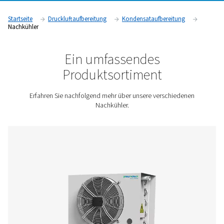
Entfernung überschüssiger Wärme und Feuchtigkeit steigern
die Systemeffizienz, schützen Geräte und verbessern die Zuv
in Branchen wie der Fertigung, der Lebensmittel- und Geträn
und der Pharmaindustrie.
Kontaktieren Sie uns für ein Angebot!
Startseite
Druckluftaufbereitung
Kondensataufbereitu
Nachkühler
Ein umfassendes
Produktsortiment