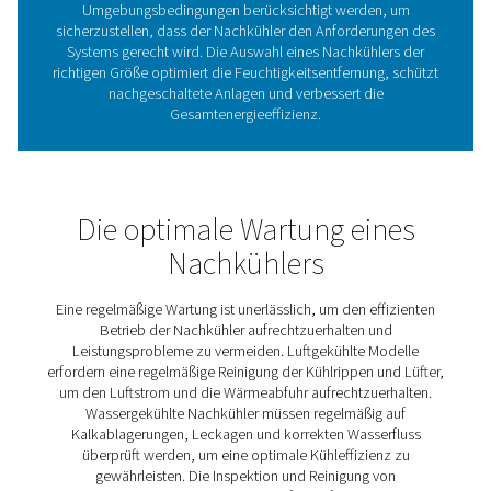
Die Investition in den richtigen Nachkühler gewährleistet
effiziente Feuchtigkeitsentfernung, schützt wertvolle Ge
erhöht die Zuverlässigkeit Ihres Druckluftsystems. Die
wichtigsten Vorteile sind:
1. Reduziert die Feuchtigkeit in der Druckluft
Verhindert Wasseransammlungen, die
Korrosion und Sc
pneumatischen Geräten
verursachen können.
2. Verbessert die Systemeffizienz
Kühlt Druckluft, bevor sie in Trockner und Filter gelangt
deren Leistung und Lebensdauer verbessert werden.
3. Schützt nachgeschaltete Geräte
Reduziert den Verschleiß von
Ventilen, Zylindern und
Druckluftwerkzeugen
und verlängert deren Lebensdauer