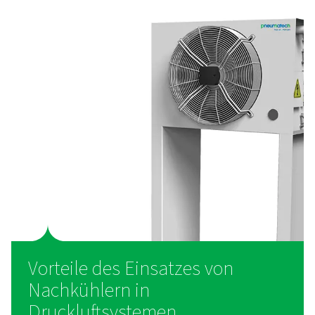
Nachkühlern
Nachkühler senken die Temperatur der Druckluft, s
Wasserdampf kondensieren und aus dem System ent
werden kann. Es gibt zwei Haupttypen:
Luftgekühlte Nachkühler
Diese verwenden Umgebungsluft, um die Druckluft zu 
während sie durch ein Netzwerk von Lamellenrohren str
Ventilator zirkuliert Luft über die Rohre, leitet Wärme
kondensiert Feuchtigkeit, die dann durch einen
Feuchtigkeitsabscheider entfernt wird. Luftgekühlte Mod
energieeffizient und ideal für Anwendungen, bei dene
nicht sofort verfügbar ist.
Wassergekühlte Nachkühler
Diese verwenden Kühlwasser, um Wärme aus der Dru
aufzunehmen, die durch einen Wärmetauscher flie