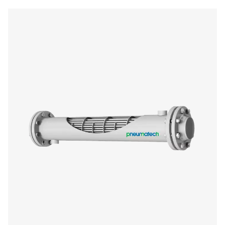
CA 1-14 luftgekühlte Nachkühler
Die luftgekühlten CA-Nachkühler senken die Druckluftte
auf 10 °C über der Umgebungstemperatur, reduziere
Feuchtigkeit und entlasten nachgeschaltete Geräte. Lan
effizient, verbessern sie die Kühlung, senken die Kos
steigern die Systemleistung.