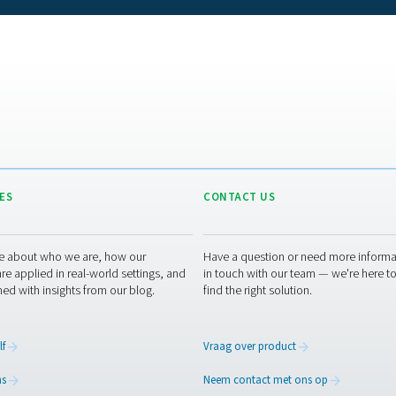
De juiste nakoel
akoeler hangt af van verschillende factoren, waaronder de ko
koelde modellen hangt af van de beschikbare middelen en de ve
luchtstroom, terwijl watergekoelde modellen beter geschikt zi
 rekening worden gehouden met het luchtdebiet, de bedrijfsd
teem kan voldoen. De keuze van een nakoeler van het juiste fo
apparatuur en verbetert de algehele 
Onderhoud van n
ssentieel om nakoelers efficiënt te laten werken en prestatie
ig worden gereinigd om de luchtstroom en warmteafvoer te ha
 een goede waterstroom om een optimale koelefficiëntie te ga
 persluchtsysteem te voorkomen. Goed onderhoud verlengt de le