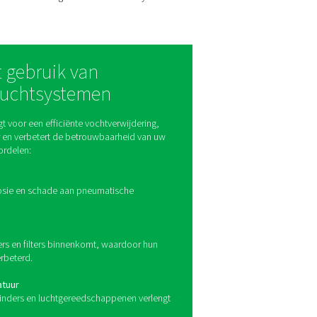
oelers?
an condenseren en uit het systeem kan worden verwijderd. Er 
elers
mellenbuizen stroomt. Een ventilator laat lucht over de buizen
fscheider wordt afgevoerd. Luchtgekoelde modellen zijn energ
iet direct beschikbaar is.
elers
n warmtewisselaar stroomt. Watergekoelde systemen bieden con
of toepassingen die een nauwkeurige temperatuurregeling vere
omen en verbeteren ze de prestaties van drogers en filters in 