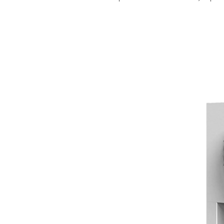
Nakoelers werken door d
Deze gebruiken omgevingsluc
waardoor warmte wordt afg
Deze gebruiken koelwater
koelprestaties, waa
Door perslucht effectief t