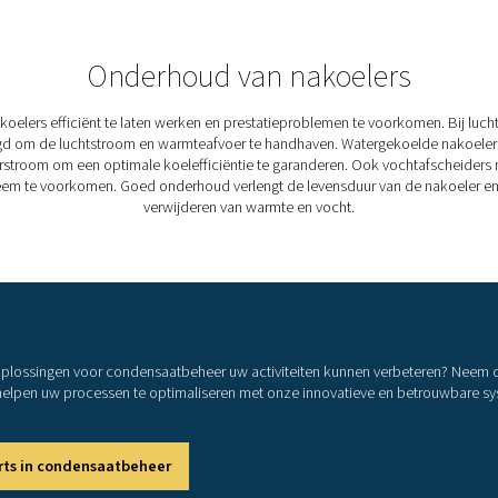
pre
3. 
Ver
zo 
4. 
Ver
sch
5. 
Goe
tot