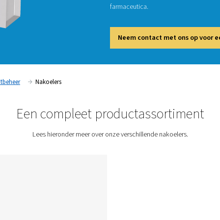
Nakoele
strooma
die cor
vocht t
verbete
farmace
Neem
Condensaatbeheer
Nakoelers
Een compleet produc