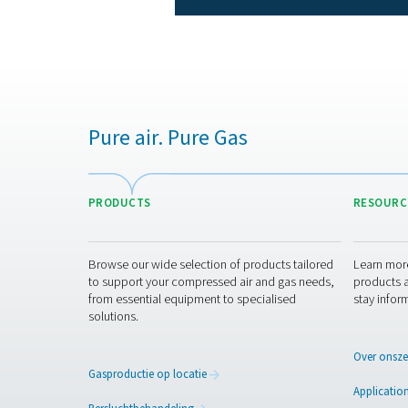
De keuze van de juiste n
luchtgekoelde en waterge
omgevingen met voldoende 
vereisen. Daarnaast moet
aan de eisen van het sys
Regelmatig onderhoud is e
en ventilatoren regelmat
op kalkaanslag, lekken en
om waterophoping in het