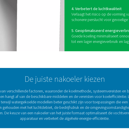
V
n
Inv
bes
per
1. 
Voo
app
2. 
Koe