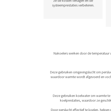
CA 1-14 Luchtgekoe
nakoelers
De CA luchtgekoelde
nakoelers verlagen de
persluchttemperaturen t
10 °C boven de
omgevingstemperatuur
waardoor vochtigheid wo
verminderd en de belastin
de downstream apparat
wordt verlicht. Ze zijn
duurzaam en efficiënt 
verbeteren de koeling ter
ze de kosten verlagen en
systeemprestaties verbete