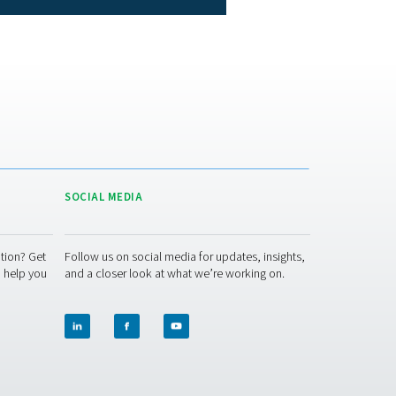
er kiezen
elmethode, systeemvereisten en bedrijfsomstandigheden. De ke
reisten voor koelefficiëntie. Luchtgekoelde nakoelers zijn id
jn voor toepassingen die een hoge koelcapaciteit en stabiele 
ruk en de omgevingsomstandigheden om ervoor te zorgen dat d
rmaat optimaliseert de vochtverwijdering, beschermt de stroom
energie-efficiëntie.
akoelers
problemen te voorkomen. Bij luchtgekoelde modellen moeten de
ndhaven. Watergekoelde nakoelers moeten periodiek worden ge
randeren. Ook vochtafscheiders moeten worden geïnspecteerd 
vensduur van de nakoeler en zorgt voor consistente prestatie