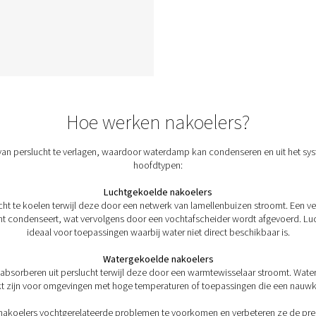
lde
CW 1-17 Watergekoelde
nakoelers
De CW 1-17 watergekoelde
nakoelers verlagen de
ot
perslucht- of gastemperaturen
met een duurzaam schaal- en
,
buisontwerp, wat zorgt voor
rdt
efficiënte en betrouwbare
g op
prestaties.
uur
en
wijl
 de
ren.