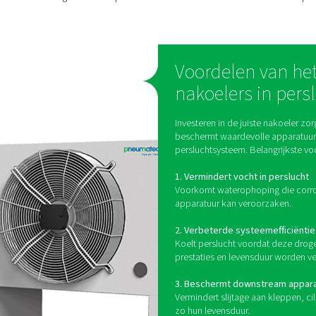
Hoe werken nak
e temperatuur van perslucht te verlagen, waardoor waterdamp k
hoofdtypen:
Luchtgekoelde nako
ht om perslucht te koelen terwijl deze door een netwerk van la
evoerd en vocht condenseert, wat vervolgens door een vochta
ideaal voor toepassingen waarbij water n
Watergekoelde nako
 om warmte te absorberen uit perslucht terwijl deze door ee
rdoor ze geschikt zijn voor omgevingen met hoge temperaturen 
e koelen, helpen nakoelers vochtgerelateerde problemen te voork