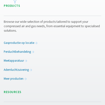
3. Desorberen/regenereren
Na de egalisatie verlaagt het systeem de druk in het vat
ingesteld voor regeneratie, waardoor het CMS de e
geadsorbeerde gassen kan vrijgeven. Deze gassen wor
de atmosfeer afgevoerd of verzameld voor terugwin
afhankelijk van het ontwerp van het systeem. Deze s
essentieel om het CMS voor te bereiden op een vol
stikstofproductieronde, waardoor de levensduur en pr
van het materiaal worden gegarandeerd.
4. Schakelen
De laatste fase van het PSA-proces omvat het autom
omschakelen van de persluchtstroom naar het ve
geregenereerde vat. Ondertussen begint het vat dat 
adsorptiefase heeft voltooid met zijn eigen regenerati
Deze continue cyclus, gefaciliteerd door regelklep
garandeert een ononderbroken toevoer van stikstof, di
pauze voldoet aan de eisen van verschillende indust
activiteiten. Door middel van deze fasen is het P