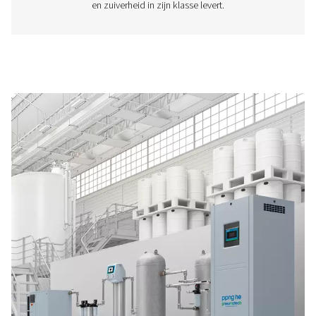
PPNG 6-90 HE PSA Nitrogen Generator
The Pneumatech PPNG 6-90 HE premium PSA nitrogen g
offers low/medium-flow, high-purity nitrogen with indust
reliability, efficiency and a long lifetime.