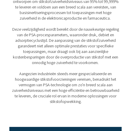
De procescyclus voor he
genereren van PSA-stikst
uitgelegd
Het Pressure Swing Adsorption (PSA)-proces is ontwo
stikstof te produceren door middel van een reeks zor
gecontroleerde stappen. Dit gedetailleerde proces ga
de continue productie van zeer zuivere stikstof, essent
verschillende industriële toepassingen. Laten we diepe
op de fasen die de PSA-cyclus bepalen:
1. Adsorptie