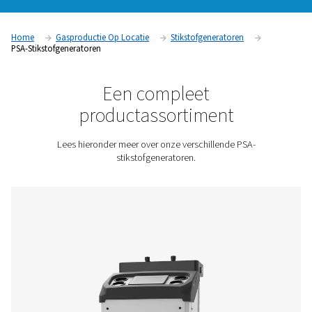
eigen stikstof produceren in plaats van afhankelijk te zijn va
leveranciers. Dit biedt een breed scala aan voordelen, zoals
kosten, minder logistiek en meer flexibiliteit (meer over de 
van stikstofopwekking op locatie vindt u hier). Deze generat
zeer veilige stikstofoplossing en betalen zich snel terug
Neem contact met ons op voor een offerte!
Home
Gasproductie Op Locatie
Stikstofgeneratoren
PSA-Stikstofgeneratoren
Een compleet
productassortiment