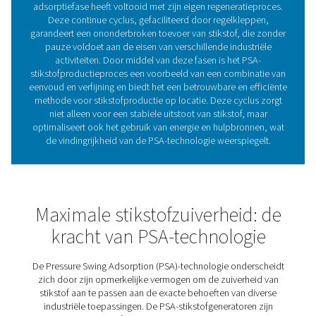
stikstof tot de vereiste niveaus voor verschillende indu
toepassingen.
2. Continue productie garanderen: de dubbele dru
Om een constante toevoer van stikstof te realiseren, 
PSA-systemen dubbele drukvaten, elk gevuld met CM
dubbele vatopstelling is cruciaal voor het handhaven 
constante stikstofstroom. Omdat het ene vat zuurst
onzuiverheden opvangt in de adsorptiefase, geeft het a
de geadsorbeerde gassen af tijdens de regeneratie. Dit 
proces maakt een continue stikstofopwekking mogelijk
het systeem automatisch tussen vaten wisselt om erv
zorgen dat de productie niet wordt onderbroke
Samen vormen de koolstofmoleculaire zeef en de d
drukvaten de ruggengraat van PSA-stikstofgenerato
waardoor ze een betrouwbare en continue toevoer
hoogzuivere stikstof kunnen leveren om aan de eise
verschillende industrieën te voldoen.