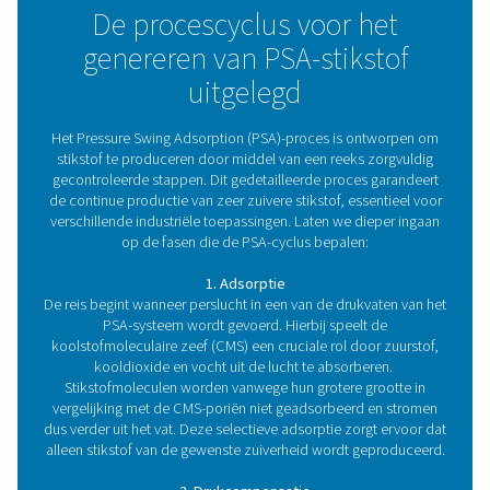
optimaliseren PSA-systemen het energieverbruik, waar
totale bedrijfskosten dalen.
5.Schaalbaarheid
PSA-systemen zijn flexibel en schaalbaar, waardoor ze
eenvoudig kunnen worden aangepast naarmate uw
stikstofbehoeften toenemen zonder uitgebreide wijzigi
Hoe werkt een PSA-
stikstofgenerator?
In de volgende paragraaf gaan we dieper in op h
werkingsprincipe van de PSA-stikstofgenerator.
De kerncomponenten van een PSA-