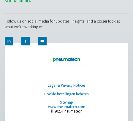
ontworpen om stikstofzuiverheidsniveaus van 95% tot
te leveren en voldoen aan een breed scala aan vereist
basisinertiseringsprocessen tot toepassingen met 
zuiverheid in de elektronicaproductie en farmaceut
Deze veelzijdigheid wordt bereikt door de nauwkeurige
van de PSA-procesparameters, waaronder druk, deb
adsorptiecyclustijd. De aanpassing van de stikstofzui
garandeert niet alleen optimale prestaties voor spec
toepassingen, maar draagt ook bij aan aanzienlij
kostenbesparingen door de overproductie van stikstof
onnodig hoge zuiverheid te voorkomen.
Aangezien industrieën steeds meer gespecialiseerd
hoogwaardige stikstofvoorzieningen vereisen, benadr
vermogen van PSA-technologie om zo'n breed scal
zuiverheidsniveaus met een hoge efficiëntie en betrou
te leveren, de cruciale rol ervan in moderne oplossing
stikstofopwekking.