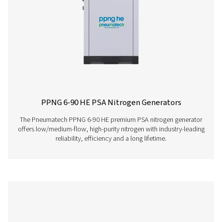
PPNG 6-68 S PSA stikstofgeneratore
De Pneumatech PPNG 6-68 S professionele PSA-stikstof
levert hoogzuivere N2 bij lage tot gemiddelde debiet
betrouwbare prestaties, efficiëntie en een lange levensd