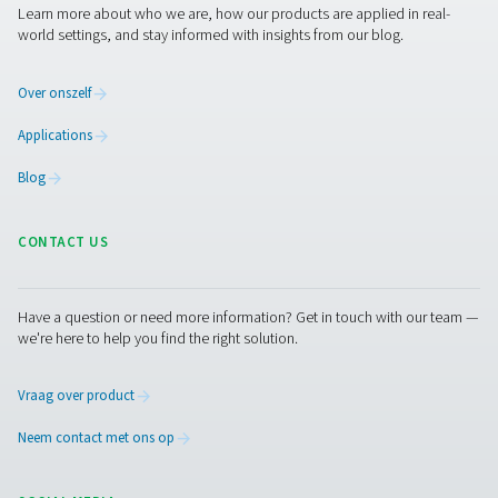
stikstofproductieproces een voorbeeld van een combin
eenvoud en verfijning en biedt het een betrouwbare en e
methode voor stikstofproductie op locatie. Deze cycl
niet alleen voor een stabiele uitstoot van stikstof, 
optimaliseert ook het gebruik van energie en hulpbron
de vindingrijkheid van de PSA-technologie weerspie
Maximale stikstofzuiverheid
kracht van PSA-technolog
De Pressure Swing Adsorption (PSA)-technologie onde
zich door zijn opmerkelijke vermogen om de zuiverh
stikstof aan te passen aan de exacte behoeften van d
industriële toepassingen. De PSA-stikstofgeneratoren