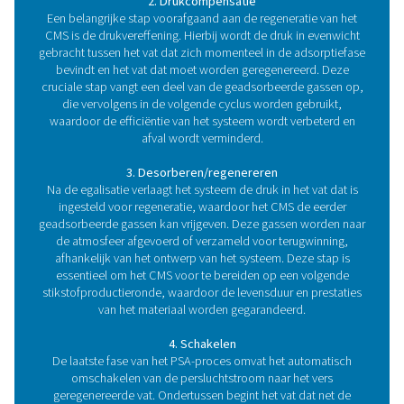
stikstofopwekkingssysteem
De kern van een PSA-stikstofopwekkingssysteem ligt 
geavanceerd en nauwkeurig afgesteld systeem dat is o
om zeer zuiver stikstofgas direct ter plaatse te produ
Centraal in dit systeem staan twee belangrijke compon
in harmonie werken om stikstof te scheiden van ander
in de lucht. Laten we deze fundamentele
Bestanddelen:
1. Het hart van het systeem: koolstofmoleculaire ze
De koolstofmoleculaire zeef (CMS) is het centrale onde
het PSA-proces en fungeert als de selectieve barrière die
onderscheidt van andere gassen. Dit zeer poreu
koolstofmateriaal is uitstekend in het adsorberen van z
koolstofdioxide en vocht uit perslucht, terwijl stikstof
ongehinderd kunnen passeren. De unieke fysiek
eigenschappen, waaronder de grootte en structuur 
poriën, maken CMS uitzonderlijk efficiënt in het zuive