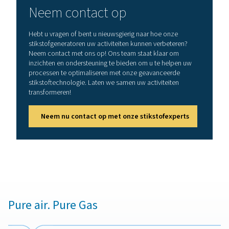
De reis begint wanneer perslucht in een van de drukvate
PSA-systeem wordt gevoerd. Hierbij speelt de
koolstofmoleculaire zeef (CMS) een cruciale rol door z
kooldioxide en vocht uit de lucht te absorberen
Stikstofmoleculen worden vanwege hun grotere groo
vergelijking met de CMS-poriën niet geadsorbeerd en 
dus verder uit het vat. Deze selectieve adsorptie zorgt e
alleen stikstof van de gewenste zuiverheid wordt gepr
2. Drukcompensatie
Een belangrijke stap voorafgaand aan de regeneratie 
CMS is de drukvereffening. Hierbij wordt de druk in e
gebracht tussen het vat dat zich momenteel in de adsor
bevindt en het vat dat moet worden geregenereerd.
cruciale stap vangt een deel van de geadsorbeerde ga
die vervolgens in de volgende cyclus worden gebru
waardoor de efficiëntie van het systeem wordt verbe
afval wordt verminderd.