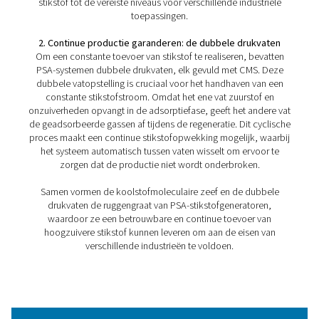
1. Hoge zuiverheid
PSA-systemen kunnen stikstofzuiverheden tot 99,999% 
wat essentieel is voor gevoelige toepassingen in industr
zoals farmaceutica, elektronica en voedselverpakking.
2. Aanpasbare zuiverheid
In tegenstelling tot andere methoden maakt PSA een
nauwkeurige controle van de stikstofzuiverheid mogelij
u alleen de energie en middelen gebruikt die nodig zijn
specifieke behoeften.
3. Betrouwbaar en onderhoudsarm
PSA-systemen zijn gebouwd met duurzame component
bieden een betrouwbare werking met minimale downti
lagere onderhoudskosten.
4. Energie-efficiëntie
Door stikstof te produceren met de vereiste zuiverheid