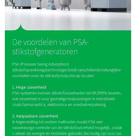
PPNG 100-800 HE PSA stikstofgenerato
De PPNG 100-800 HE is de premium PSA-stikstofgener
hoog debiet van Pneumatech, die de beste prestaties, ef