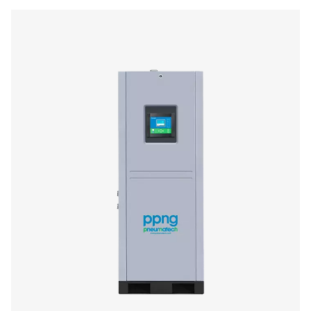
PPNG 1-5,5 HE PSA-stikstofgenerator
De PPNG 1-5,5 HE is de premium generator van Pneuma
stikstoftoepassingen met een ultralage stroomsnelheid
compact dankzij zijn kleine voetafdruk en past gemakk
bestaande persluchtnetwerken.