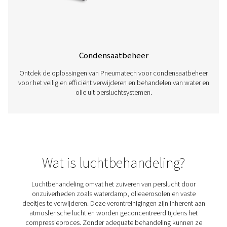
Persluchtfilters
​Bescherm uw apparatuur en producten met persluchtfil
Pneumatech, ontworpen om verontreinigingen zoals olie
deeltjes te verwijderen, waardoor een optimale luchtkwa
systeemefficiëntie worden gegarandeerd.