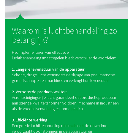
olie uit persluchtsystemen.
Wat is luchtbehandeling
Luchtbehandeling omvat het zuiveren van perslucht
onzuiverheden zoals waterdamp, olieaerosolen en 
deeltjes te verwijderen. Deze verontreinigingen zijn inh
atmosferische lucht en worden geconcentreerd tijde
compressieproces. Zonder adequate behandeling ku
leiden tot corrosie, storingen in de apparatuur en 
verminderde productkwaliteit.