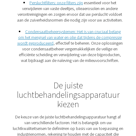
Waarom is luchtbehandeling
belangrijk?
Het implementeren van effectieve
luchtbehandelingsmaatregelen biedt verschillende voor
1. Langere levensduur van de apparatuur
Schone, droge lucht vermindert de slijtage van pneumat
gereedschappen en machines en verlengt hun levensduur
2. Verbeterde productkwaliteit
Verontreinigingsvrije lucht garandeert dat productiepro
aan strenge kwaliteitsnormen voldoen, met name in ind