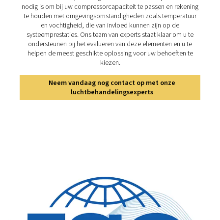
als de voedselverwerking en farmaceutica. ​
3. Efficiënte werking
Een goede luchtbehandeling minimaliseert de downtim
veroorzaakt door storingen in de apparatuur en
onderhoudsproblemen in verband met verontreiniging. ​
4. Naleving van de regels
Veel industrieën hebben specifieke luchtkwaliteitsnorm
effectieve luchtbehandelingsoplossingen vereisen.
Ontdek onze oplossingen v
persluchtbehandeling
Wij bieden een reeks producten die zijn ontworpe