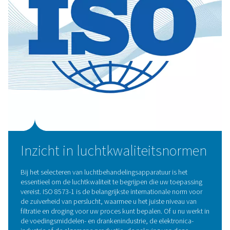
verschillende uitdagingen op het gebied van luchtkwalite
pakken:
Persluchtdrogers
: deze apparaten verwijderen vo
perslucht, waardoor corrosie en schade aan appa
worden voorkomen. De opties omvatten koel- 
sorptiedrogers, die elk geschikt zijn voor verschil
toepassingen en vereiste dauwpunten.
Persluchtfilters: onze filters zijn
essentieel voo
verwijderen van vaste deeltjes, olieaerosolen en 
verontreinigingen en zorgen ervoor dat uw perslucht
aan de zuiverheidsnormen die nodig zijn voor uw activ
Condensaatbeheersystemen: Het is van cruciaal
om het mengsel van water en olie dat tijdens de co
wordt geproduceerd
, effectief te beheren. Onze opl
voor condensaatbeheer vergemakkelijken de veili