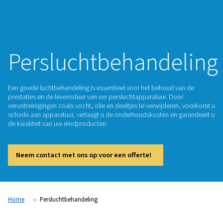
Persluchtbehande
Een goede luchtbehandeling is essentieel voor het behoud 
prestaties en de levensduur van uw persluchtapparatuur. Do
verontreinigingen zoals vocht, olie en deeltjes te verwijder
schade aan apparatuur, verlaagt u de onderhoudskosten en
de kwaliteit van uw eindproducten.​