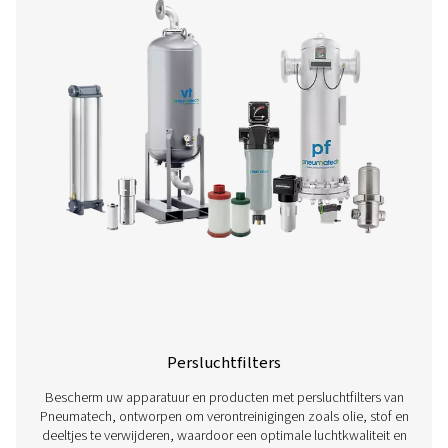
Persluchtdrogers
Bescherm uw persluchtsystemen met de geavanceerde
van Pneumatech. Ons assortiment omvat koel-, adsorp
membraandrogers, die zorgen voor optimale vochtverwi
corrosie te voorkomen en de productkwaliteit te beho