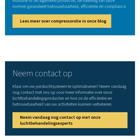
efficiënte scheiding en verwijdering van deze bijpro
wat bijdraagt aan de naleving van de milieuvoorschr
De juiste
luchtbehandelingsapparat
kiezen
De keuze van de juiste luchtbehandelingsapparatuur h
van verschillende factoren. Het is belangrijk om 
luchtkwaliteitseisen te definiëren op basis van uw toep
industrienormen, rekening te houden met de capacite
nodig is om bij uw compressorcapaciteit te passen en 
te houden met omgevingsomstandigheden zoals temp
en vochtigheid, die van invloed kunnen zijn op 
systeemprestaties. Ons team van experts staat klaar 
ondersteunen bij het evalueren van deze elementen e