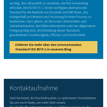
Kondensatmanagementsysteme:
Ein effektiver U
dem Wasser-Öl-Gemisch, das während der Verdic
entsteht, ist von entscheidender Bedeutung. Unsere
für das Kondensatmanagement erleichtern die sich
effiziente Trennung und Entsorgung dieser Nebenp
und tragen so zur Einhaltung der Umweltvorschrifte
Auswahl der richtigen
Druckluftaufbereitungsanl
Die Auswahl der richtigen Druckluftaufbereitungsanlag
von mehreren Faktoren ab. Es ist wichtig, Ihre Anforde
die Luftqualität basierend auf Ihrer Anwendung un
Branchenstandards zu definieren, die Kapazität 
berücksichtigen, die für Ihre Kompressorleistung erforder