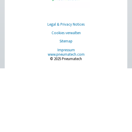
Kontaktaufnahme
Sind Sie bereit, Ihr Druckluftsystem zu optimieren? Kont
Sie uns noch heute, um mehr über unsere
Druckluftaufbereitungsprodukte zu erfahren und wie sie
Effizienz und Zuverlässigkeit Ihres Betriebs verbessern 
Wenden Sie sich noch heute an unsere Experte
Druckluftaufbereitung