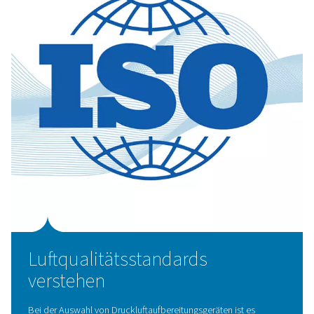
Druckluftaufbereitungsanl
von Pneumatech
Wir bieten eine Reihe von Produkten an, die auf versc
Herausforderungen in Bezug auf die Druckluftqualität a
sind:
Drucklufttrockner
: Diese Geräte entfernen Feuchti
der Druckluft und verhindern so Korrosion und Schäd
Ausrüstung. Zu den Optionen gehören Kühl- u
Adsorptionstrockner, die jeweils für unterschiedl
Anwendungen und erforderliche Taupunkte geeigne
Druckluftfilter: Unsere Filter sind
unverzichtbar f
Entfernung fester Partikel, Ölaerosole und ande
Verunreinigungen und stellen sicher, dass Ihre Druckluf
Ihren Betrieb erforderlichen Reinheitsstandards erf