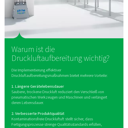
Pneumatech für die sichere, effiziente Entfernung und Au
von Wasser und Öl aus Druckluftsystemen.
Was ist ein
Druckluftaufbereitungssys
Bei der Druckluftaufbereitung wird Druckluft gereinigt
Verunreinigungen wie Wasserdampf, Ölaerosole 
Feststoffpartikel entfernt werden. Diese Verunreinigunge
der atmosphärischen Luft enthalten und werden währ
Verdichtungsprozesses konzentriert. Ohne angeme
Behandlung können sie zu Korrosion, Fehlfunktione
Ausrüstung und einer Beeinträchtigung der Produktqu