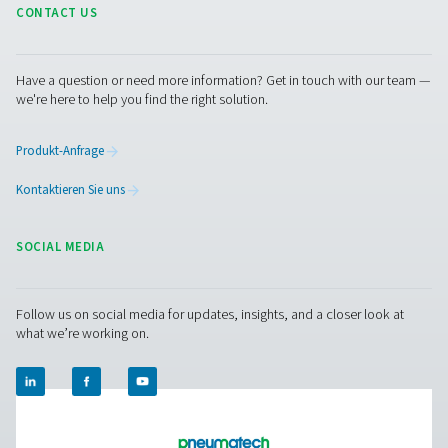
Luftqualitätsstandards
verstehen
Bei der Auswahl von Druckluftaufbereitungsgeräten ist e
wichtig, die Luftqualität zu verstehen, die Ihre Anwendu
erfordert. Die ISO 8573–1 ist der wichtigste international
Standard für die Reinheit von Druckluft und hilft Ihnen, d
richtige Maß an Filtration und Trocknung für Ihren Proze
bestimmen. Ganz gleich, ob Sie in der Lebensmittel- un
Getränkeindustrie, der Elektronikindustrie oder der all
Fertigung tätig sind, die Einhaltung dieser Standards
gewährleistet Zuverlässigkeit, Effizienz und Konformität
Erfahren Sie mehr über den internationalen
Standard ISO 8573-1 in unserem Blog