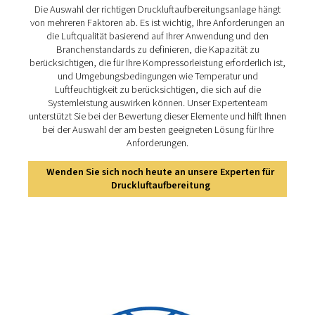
deren Lebensdauer. ​
2. Verbesserte Produktqualität
Kontaminationsfreie Druckluftuft stellt sicher, dass
Fertigungsprozesse strenge Qualitätsstandards erfüllen,
insbesondere in Branchen wie der Lebensmittel- und
Pharmaindustrie. ​
3. Betriebseffizienz Eine
ordnungsgemäße Druckluftaufbereitung minimiert Ausfal
aufgrund von Geräteausfällen und Wartungsproblemen 
Zusammenhang mit Verunreinigungen. ​
4. Einhaltung von Vorschriften
Viele Branchen haben spezifische Luftqualitätsstandard
eine effektive Druckluftaufbereitungslösungen erfordern