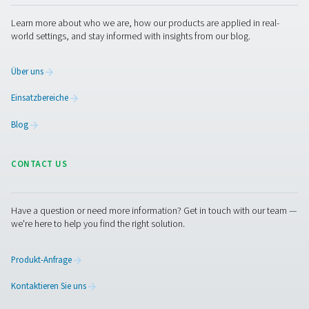
Sorgt für saubere Luft in sensiblen Arbeitsumgebungen.
Kontaktaufnahme
Haben Sie Fragen zu unseren Messgeräten oder möc
Sie erfahren, wie sie Ihren Betrieb verbessern können
Sprechen Sie uns an! Unser Team steht Ihnen mit
fachkundiger Beratung und Anleitung zur Optimierung
Prozesse mit unseren genauen und zuverlässigen
Lösungen zur Verfügung. Lassen Sie uns die Präzisio
sicherstellen und die Leistung Ihres Systems auf ein 
Niveau heben!
Wenden Sie sich an unsere Spezialisten für