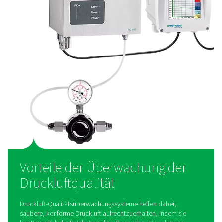
Wie funktioniert die
Überwachung der
Druckluftqualität?
Systeme zur Überwachung der Druckluftqualität ver
spezielle Sensoren zur Erkennung und Messung v
Verunreinigungen wie Öldämpfen, Feinstaub und Feuchti
der Luftzufuhr. Öldampfmonitore verwenden fortschri
Detektionsmethoden zur Messung der
Kohlenwasserstoffkonzentrationen und stellen so die E
der Druckluftqualitätsstandards nach ISO 8573 sic
Partikelzähler verwenden laserbasierte Technologie zu
der Größe und Konzentration von Verunreinigungen i
Druckluft und liefern so präzise Daten für die Qualitätsk