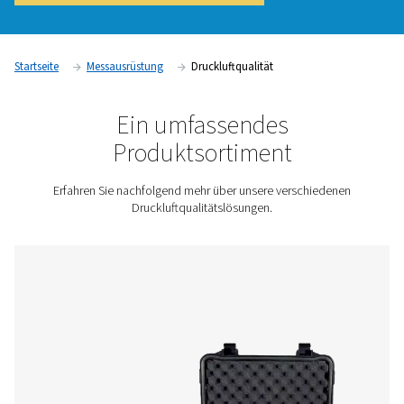
beeinträchtigen, Geräte beschädigen und zur Nichteinhaltu
gesetzlicher Vorschriften führen. Messgeräte für die Druckluft
einschließlich Öldampfüberwachung und Partikelzähler, lief
Echtzeitdaten, die Unternehmen dabei helfen, hohe
Druckluftreinheitsstandards aufrechtzuerhalten und kostspie
Verunreinigungsprobleme zu vermeiden.
Kontaktieren Sie uns für ein Angebot!
Startseite
Messausrüstung
Druckluftqualität
Ein umfassendes
Produktsortiment