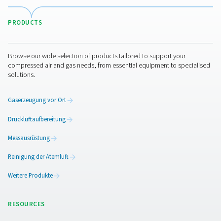
kontinuierlich die Reinheitsstufen überprüfen. Sie schüt
Geräte, Produkte und Mitarbeitende und erfüllen gleichz
Branchenstandards. Die wichtigsten Vorteile sind:
1. Sicherstellung der Konformität
Erfüllt Luftreinheitsstandards wie ISO 8573.
2. Geräte- und Produktschutz
Verhindert Schäden oder Defekte durch Verunreinigunge
3. Höhere Effizienz
Erkennt Probleme frühzeitig, um Prozessstörungen zu
vermeiden.
4. Vorbeugende Wartung
Ermöglicht ein frühzeitiges Eingreifen, wodurch Ausfallz
Reparaturkosten reduziert werden.
5. Sicherheit am Arbeitsplatz