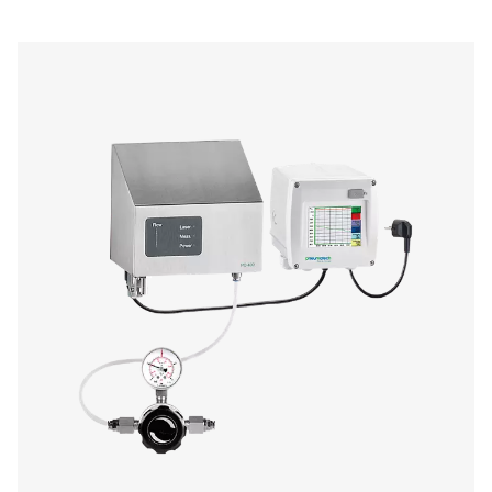
Öldampfüberwachung Oil Check Pro
Der Oil Check Pro überwacht kontinuierlich Restöldämp
Druckluft und gewährleistet so eine hohe Luftqualitä
Prozesssicherheit. Mit automatischer Kalibrierung, Vo
Verifizierung und Langzeitstabilität liefert sie gen
Echtzeitmessungen für stationäre und mobile Anwen