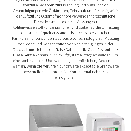
Partikelkontrolle S1/S2/M1/M2 Partikelz
Die Particle Check-Reihe bietet eine genaue Partikelmess
0,1 μm und trägt so zur Sicherstellung sauberer, hochw
Druckluft gemäß den Normen der Klasse 1 der ISO 8573–1 b
in stationärer (S1/S2) und mobiler (M1/M2) Ausführung e
und bietet eine zuverlässige Überwachung sowohl 
Routineprüfungen als auch für die kontinuierlich
Luftqualitätskontrolle.