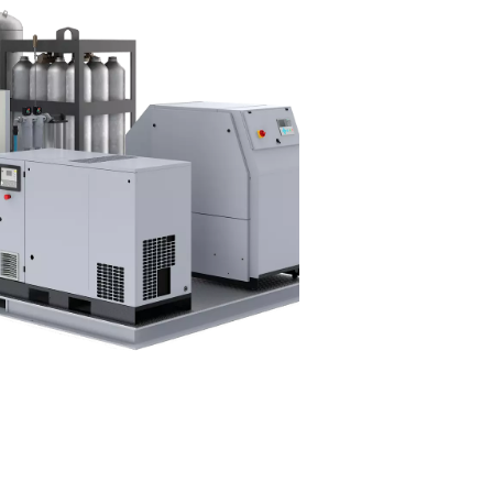
zeugungsaggregat?
llung von hochreinem Stickstoff direkt vor Ort entwickelt wurde
 darunter einen Druckluftkompressor, ein Druckluftaufbereitu
nd Speichertanks – in einer einzigen Plug-and-Play-Lösung.