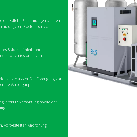
Was ist ein Stickstoffer
gregat ist ein eigenständiges All-in-One-System, das zur Herste
ahmen aufgebaut, vereint es alle wesentlichen Komponenten –
wechseladsorptions-Stickstoffgenerator (PSA), einen Booster u
ines Stickstoffaggregats
keit und Flexibilität eines Stickstoffgenerators
gregat Luft und erhöht den Druck, erzeugt N2 mit
9 %) und speichert das Gas. Es gibt eine 40-bar-
ugung und ein 300-bar-Modell für die Speicherung
nden Sie verschiedene Größen und Zubehörteile, die