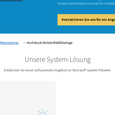
Unser P
variabl
Speiche
den Ein
System f
Kont
Ort
Stickstoffgeneratoren
Hochdruck-Stickstoffabfüllanl
Unsere System