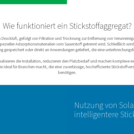
chen.
 Technologie, die erhebliche Einsparungen bei den
e profitieren von niedrigeren Kosten bei jeder
üstung konstruiertes Skid minimiert den
nieren auch die Transportemissionen von
fversorgung
uf externe Anbieter zu verlassen. Die Erzeugung vor
ige Kontrolle über die Versorgung.
 der Überwachung Ihrer N2-Versorgung sowie der
lung von Lieferungen.