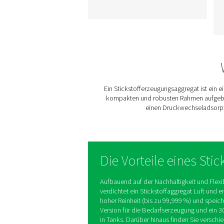
PPNG 1-12 Hochdru
Stickstoff Skids H
Der PPNG-Skid HE ist d
Plug-and-Play-All-in-On
System zur
Stickstofferzeugung, das 
eine konstante
Stickstoffversorgung unt
hohem Druck bei
gleichzeitiger Minimierung
Energieverbrauchs und 
Installationszeit entwick
wurde.