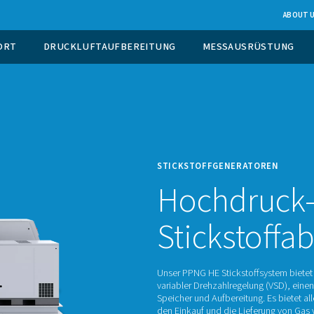
EUGUNG VOR ORT
DRUCKLUFTAUFBEREITUNG
STICK
H
St