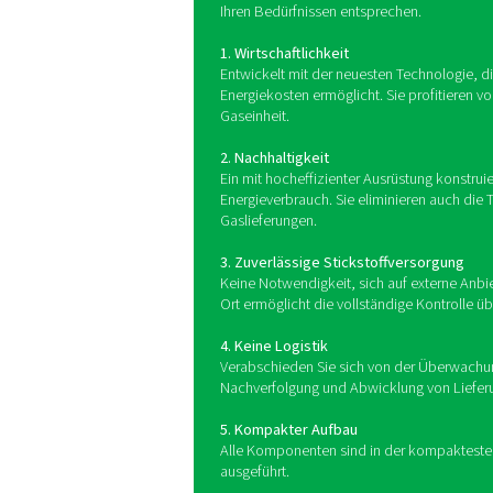
Ein Stickstofferzeugungsag
kompakten und robusten R
einen Druck
Die Vorteile e
Aufbauend auf der Nachhaltig
verdichtet ein Stickstoffag
hoher Reinheit (bis zu 99,99
Version für die Bedarfserze
in Tanks. Darüber hinaus fi