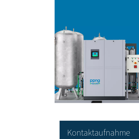
5. Kompakter Aufbau
Alle Komponenten sind in d
ausgeführt.
Der Prozess beginnt mit der
in das PSA-System, wo Stick
für die s
Gestellmontierte
Gerätekonfigurationen üb