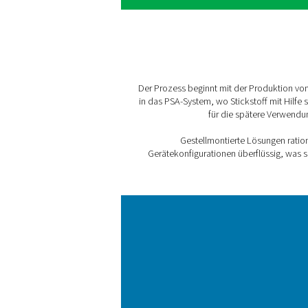
Ihren Bedürfnissen entspre
1. Wirtschaftlichkeit
Entwickelt mit der neuesten
Energiekosten ermöglicht. Si
Gaseinheit.
2. Nachhaltigkeit
Ein mit hocheffizienter Ausr
Energieverbrauch. Sie elimi
Gaslieferungen.
3. Zuverlässige Stickstof
Keine Notwendigkeit, sich a
Ort ermöglicht die vollständ
4. Keine Logistik
Verabschieden Sie sich von
Nachverfolgung und Abwick