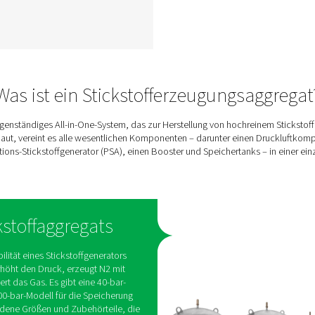
ck-
PPNG SolarNitro Skid
E
HE
as
Der PPNG SolarNitro Skid HE
e-
ist ein All-in-One Stickstoff-
Skid mit solarfähiger SPS-
für
Steuerung und 300-bar-
Speicher. Senken Sie
er
Energiekosten und den
CO<sub>2</sub>-
 des
Fußabdruck mit intelligenter
der
N<sub>2</sub>-Erzeugung
elt
vor Ort.