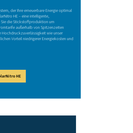
ckstoffaggregat?
 zur Entfernung von Verunreinigungen. Die gereinigte Druckluft 
f getrennt wird. Schließlich wird der Stickstoff entweder unter
fert, die eine unterbrechungsfreie Versorgung erfordern.
atzbedarf und machen komplexe externe Rohrleitungen und mehre
sige, hocheffiziente Stickstoffversorgung mit minimalem Wartu