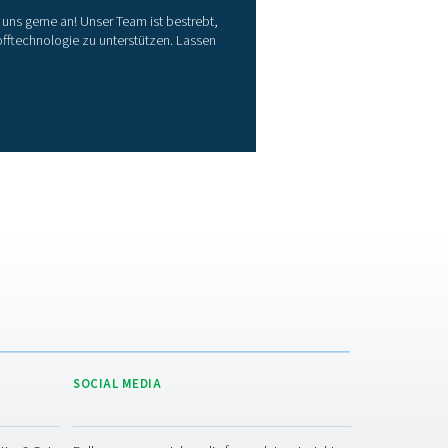
utzung von Solarenergie für ein
ntelligentere Stickstofferzeugung
hen Sie nach einem Stickstoffsystem, der Ihre erneuerbare Ener
zt? Entdecken Sie den PPNG SolarNitro HE – eine intelligente,
arbetriebene Alternative, mit der Sie die Stickstoffproduktion u
rschüssigen Solarstrom oder Stromtarife außerhalb von Spitze
nen können. Er bietet die gleiche Hochdruckzuverlässigkeit wie
ndardsortiment, mit dem zusätzlichen Vorteil niedrigerer Energ
ingerer Umweltbelastung.