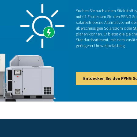
er kompaktesten, vorbestellten Anordnung
Wie funktioniert ein Sti
 Produktion von Druckluft, gefolgt von Filtration und Trocknung
stoff mit Hilfe spezieller Adsorptionsmaterialien vom Sauerstof
pätere Verwendung gespeichert oder direkt an Anwendungen gelie
 Lösungen rationalisieren die Installation, reduzieren den Pl
erflüssig, was sie ideal für Branchen macht, die eine zuverläs
benötigen.