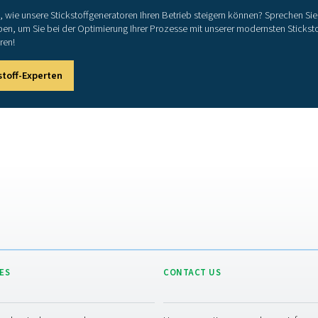
N
i
Suc
nut
sol
übe
pla
Sta
ger