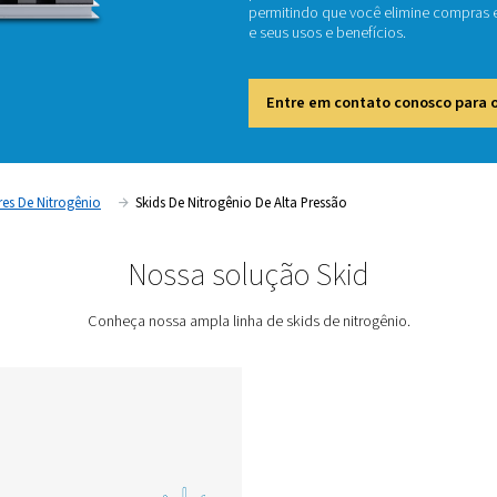
Nosso s
acionam
premium
permiti
e seus 
Entr
cal
Geradores De Nitrogênio
Skids De Nitrogênio De Alt
Nossa soluçã