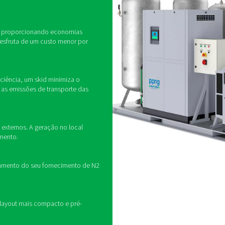
O que é um skid de
ogênio é um sistema compacto e autônomo, projetado para pro
pacta sobre skid, ele integra todos os componentes essenciais
ão por Variação de Pressão (PSA), booster de alta pressão e
 de um skid de nitrogênio
de e flexibilidade oferecidas por um gerador de
kid comprime o ar e aumenta sua pressão, gera N2
9%) e armazena o gás. Há uma versão de 40 bar
 e um modelo de 300 bar para armazenamento de
 encontrará vários tamanhos e acessórios para