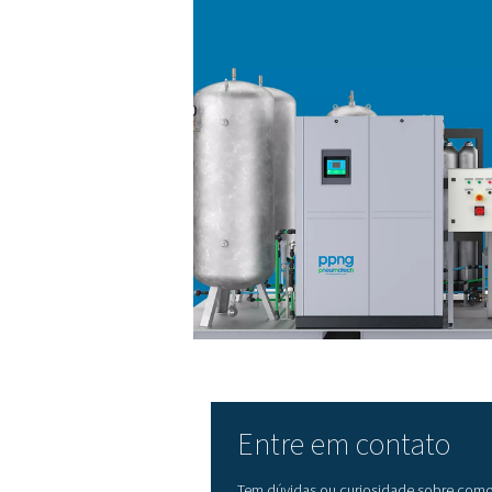
5. Configuração compacta
Todos os componentes são 
comissionado.
O processo começa com a p
ao sistema PSA, onde o ni
para uso futuro ou forneci
área ocupada e elimi