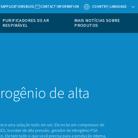
ABOUT US
APPLICATIONS
BLOG
CONTACT
EQUIPAMENTOS DE
PURIFICADORES DE AR
MEDIÇÃO
RESPIRÁVEL
ORES DE NITROGÊNIO
ids de nitrogênio d
essão