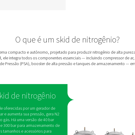
e
Skids de nitrogênio de
a
alta pressão PPNG
SolarNitro HE
ema
O skid PPNG SolarNitro HE é
io
um skid de nitrogênio II em
 um,
um com controle PLC pronto
r
para energia solar e
 de
armazenamento de 300 bar.
do o
Reduza os custos de energia e
o
a pegada de carbono com a
geração inteligente de N₂ no
local.