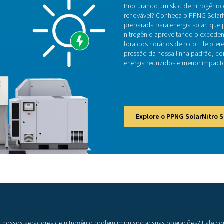
projetados no layout mais compacto e pré-
Como funciona um gerad
rodução de ar comprimido, que passa por filtragem e secagem
trogênio é separado do oxigênio por meio de materiais de adso
do diretamente para aplicações que demandam um suprimento c
nam a necessidade de tubulações externas complexas e múltip
fornecimento de nitrogênio confiável, eficie