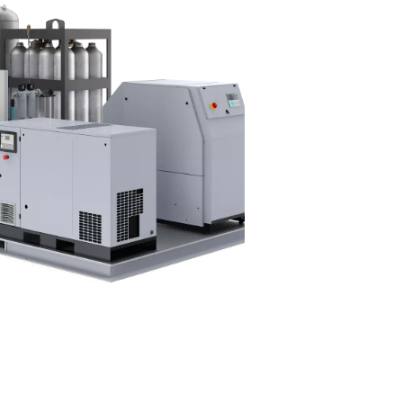
 nitrogênio?
duzir nitrogênio de alta pureza diretamente no local. Monta
 — incluindo compressor de ar, sistema de tratamento de ar, g
 tanques de armazenamento — em uma solução única e pronta pa