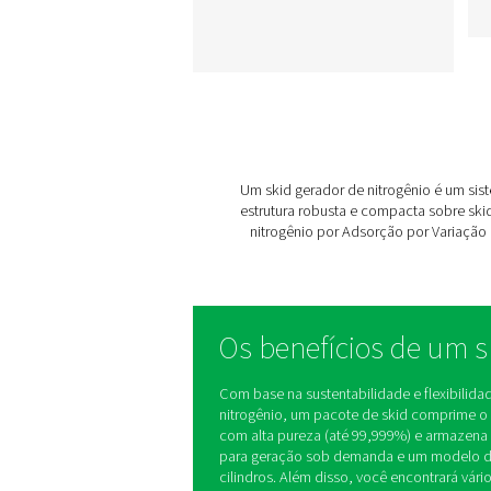
PPNG 1-12 Skids d
nitrogênio de alt
pressão HE
O skid PPNG HE é o sist
de geração de nitrogên
"plug-and-play" tudo em
projetado para fornece
nitrogênio consistente e
alta pressão, minimizan
consumo de energia e 
tempo de instalação.