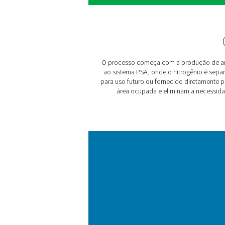
atender às suas necessidad
1. Eficiência de custos
Construído com a mais rec
significativas nos custos d
unidade de gás.
2. Sustentabilidade
Projetado com o equipament
consumo de energia. Você 
entregas de gás.
3. Fornecimento confiável
Não é necessário contar co
fornece controle completo 
4. Sem logística
Diga adeus à preocupação
e ao controle de entregas 