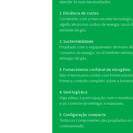
Um skid gerador de nitr
estrutura robusta e com
nitrogênio por Adsorç
Os benefícios
Com base na sustentabilida
nitrogênio, um pacote de s
com alta pureza (até 99,99
para geração sob demanda
cilindros. Além disso, você