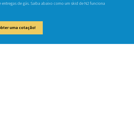
kid de nitrogênio PPNG HE fornece uma solução tudo em um. E
ento de velocidade variável (VSD), booster de alta pressão, g
 e armazenamento e tratamento. Ele tem tudo o que você prec
ndo que você elimine compras e entregas de gás. Saiba abaix
usos e benefícios.
e em contato conosco para obter uma cotação!
a Pressão
o Skid