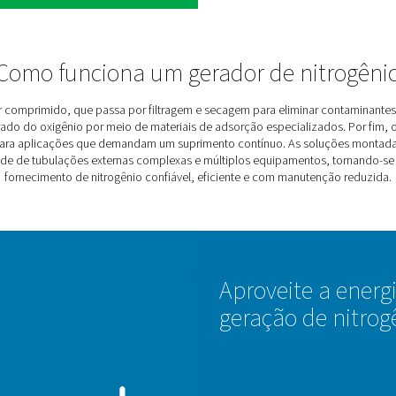
es.
ente tecnologia, proporcionando economias
e energia. Você desfruta de um custo menor por
o de maior eficiência, um skid minimiza o
também elimina as emissões de transporte das
 de nitrogênio
m fornecedores externos. A geração no local
sobre o fornecimento.
 com o monitoramento do seu fornecimento de N2
e manuseio.