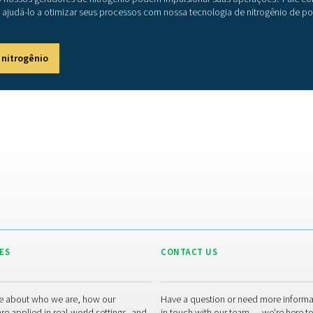
A
g
Pro
ren
pre
nit
for
pre
ene