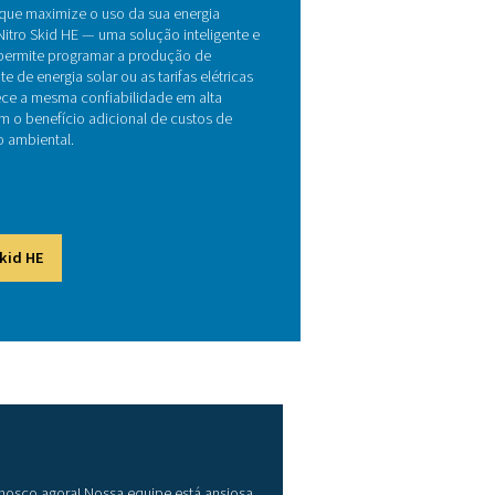
or de nitrogênio
 para eliminar contaminantes. Em seguida, o ar purificado é
rção especializados. Por fim, o nitrogênio é armazenado em a
ontínuo. As soluções montadas em skid facilitam a instalaçã
los equipamentos, tornando-se ideais para indústrias que bu
nte e com manutenção reduzida.