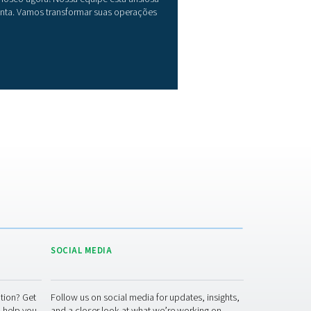
proveite a energia solar para u
eração de nitrogênio mais inteli
curando um skid de nitrogênio que maximize o uso da sua ene
ovável? Conheça o PPNG SolarNitro Skid HE — uma solução int
parada para energia solar, que permite programar a produção 
rogênio aproveitando o excedente de energia solar ou as tarifas 
a dos horários de pico. Ele oferece a mesma confiabilidade em 
ssão da nossa linha padrão, com o benefício adicional de cus
rgia reduzidos e menor impacto ambiental.