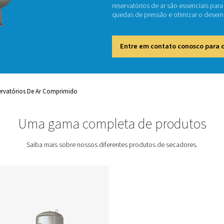
Os rese
armazen
flutuaç
reservat
quedas 
Entr
rodutos
Reservatórios De Ar Comprimido
Uma gama completa