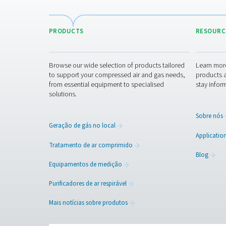
Ajuda a acomodar períodos
sistema.
Ao incorporar um reservat
dimensionado e mantido, a
melhorar a confiabilidade do
equipamentos, mantendo um
industriais.
Entre em cont
Tem dúvidas sobre como os 
encontrar a solução certa p