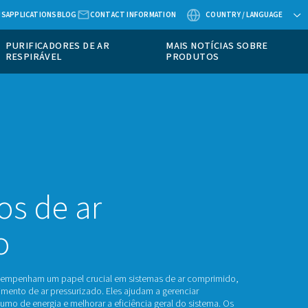
ABOUT US
APPLICATIONS
BLOG
CONTACT
EQUIPAMENTOS DE
PURIFICADORES DE AR
MEDIÇÃO
RESPIRÁVEL
NOTÍCIAS SOBRE PRODUTOS
servatórios de ar
omprimido