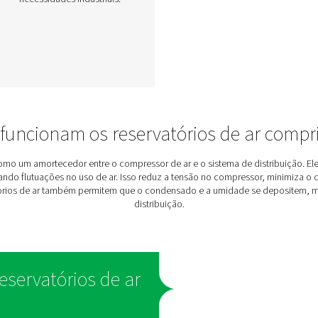
Reservatórios de ar e
nitrogênio de alta
P
pressão DBH
a a
Em sistemas de ar e nitrogênio
de alta pressão, um buffer
a
estável é fundamental para
o.
garantir fluxo consistente e
ntos
armazenamento adicional. A
 e
linha DBH oferece versões de
com
23 bar e 41 bar, com
00
capacidades de 250 a 3000
 16
litros, atendendo a várias
ntem
necessidades industriais.
l do