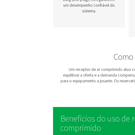
Receptores de ar
comprimido e
nitrogênio V e V H
A linha V e V HP estabiliz
pressão, armazena ar
comprimido e ajuda n
remoção de condensad
Disponíveis em acabame
pintados, galvanizados
vitrificados (Vitroflex), 
capacidades de até 50
litros e pressões de até
barg (232 psig), eles gara
um desempenho confiáve
sistema.