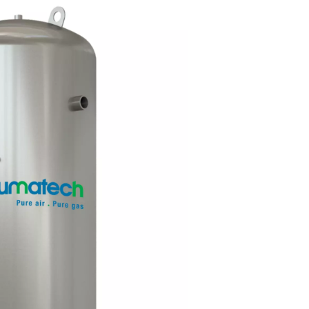
ios de ar comprimido?
 o sistema de distribuição. Ele armazena ar comprimido, aju
ão no compressor, minimiza o ciclo e fornece um nível de pres
o e a umidade se depositem, melhorando a qualidade geral do