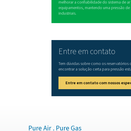
A implementação de um res
oferece várias vantagens ch
1. Estabilidade melhorada
Reduz as flutuações de pre
2. Maior eficiência energét
Reduz o ciclo do compress
a vida útil do compressor.
3. Melhor qualidade do ar
Permite que a umidade e o
do ar antes da distribuição.
4. Desgaste reduzido no
Minimiza ciclos curtos e d
5. Melhor gerenciamento