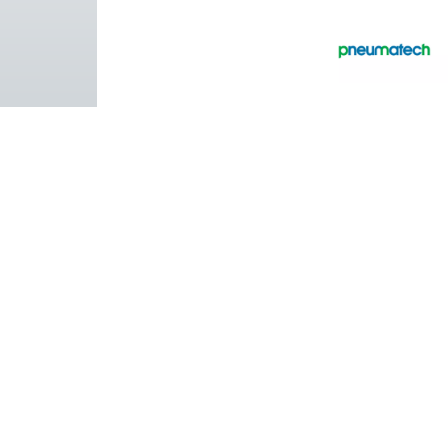
Entre em contato com
Pure Air . Pure Gas
PRODUCTS
Browse our wide selection of products tailor
to support your compressed air and gas need
from essential equipment to specialised