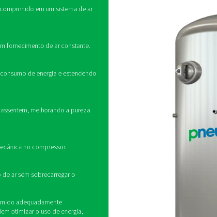
Como funcionam os reservatór
primido atua como um amortecedor entre o compressor de ar e
emanda compensando flutuações no uso de ar. Isso reduz a tens
nte. Os reservatórios de ar também permitem que o condensad
distribuição.
uso de reservatórios de ar