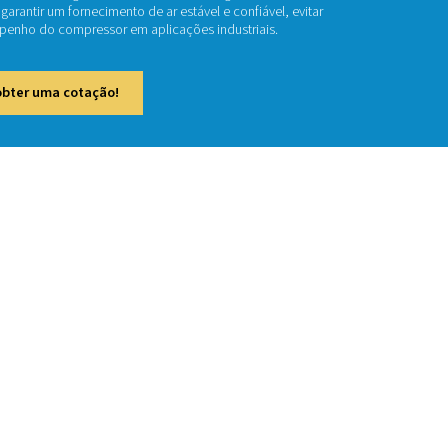
rvatórios de ar comprimido desempenham um papel crucial e
ando e estabilizando o fornecimento de ar pressurizado. Eles
ões na demanda, reduzir o consumo de energia e melhorar a efi
órios de ar são essenciais para garantir um fornecimento de ar e
de pressão e otimizar o desempenho do compressor em aplica
e em contato conosco para obter uma cotação!
 de produtos