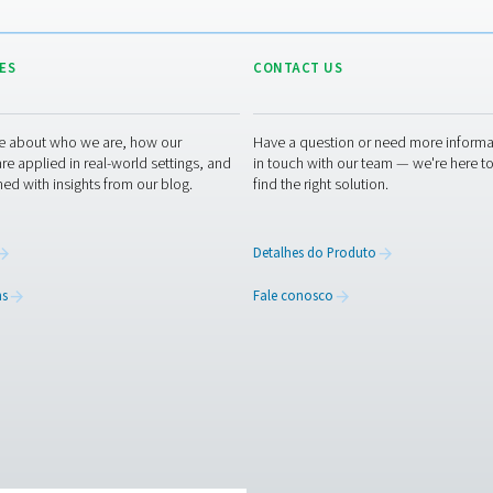
 de pico de uso de ar sem sobrecarregar o
ório de ar comprimido adequadamente
s empresas podem otimizar o uso de energia,
 sistema de ar e estender a vida útil de seus
a pressão de ar consistente para processos
ato
reservatórios de ar DBH podem melhorar o seu sistema de ar 
ara pressão estável, armazenamento eficiente de ar e confiabi