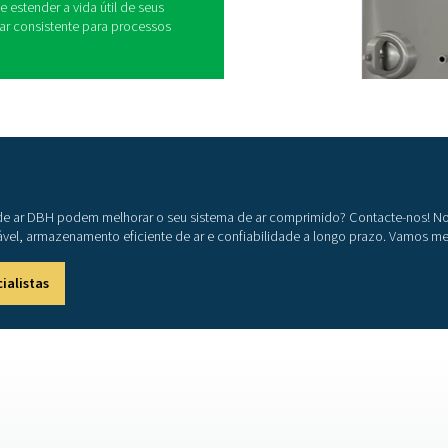
ervatório de ar comprimido em um sistema de ar
ave:
 do sistema
ssão e garante um fornecimento de ar constante.
ica
or, reduzindo o consumo de energia e estendendo
 condensado se assentem, melhorando a pureza
s compressores
iminui a tensão mecânica no compressor.
 da demanda