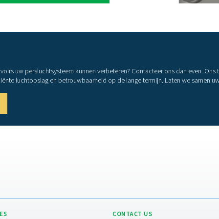
iliteit
en en zorgt voor een stabiele luchttoevoer.
ciëntie
 verlaagt het energieverbruik en verlengt de
sor.
it
ezinken, waardoor de zuiverheid van de lucht vóór
mpressoren
n vermindert mechanische belasting op de
aag
t luchtverbruik zonder het systeem te belasten.