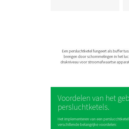
V & V HP hogedru
lucht- en stikstofta
De V & V HP-serie stabilis
de druk, slaat perslucht o
helpt bij het verwijderen 
condensaat. Verkrijgbaar
gelakte, gegalvaniseerde
verglaasde (Vitroflex)
afwerkingen, met een in
tot 5000 liter en een druk
16 barg (232 psig), garan
ze betrouwbare
systeemprestaties.