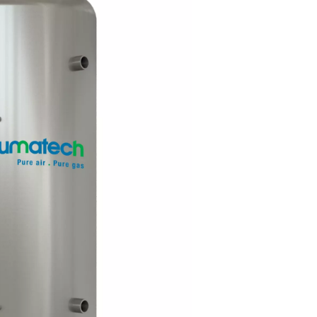
chtketels?
em. Hij slaat perslucht op en helpt de vraag en het aanbod in ev
asting op de compressor, minimaliseert cycli en zorgt voor ee
cht bezinken, waardoor de algehele luchtkwaliteit vóór distri