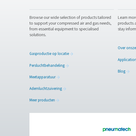
Door een goed gedimensione
kunnen bedrijven het energ
het luchtsysteem verbetere
terwijl ze een consistente 
Neem contact
Hebt u vragen over hoe onz
oplossing te vinden voor st
Neem contact op met