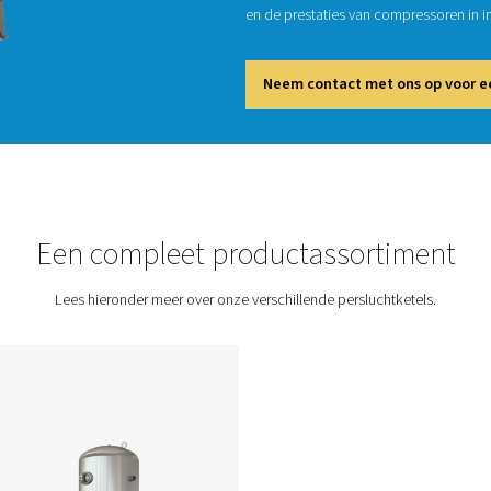
Persluc
slaan e
het ener
essenti
en de p
Neem
Persluchtketels
Een compleet produc