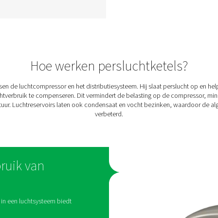
k
DBH hogedruk lucht- en
nks
stikstoftanks
eert
In hogedruklucht- en
p en
stikstofsystemen is een
van
stabiele buffer essentieel om
 in
een consistente stroom en
 en
extra opslag te garanderen.
Het DBH-assortiment biedt
houd
versies van 23 bar en 41 bar,
 tot
met capaciteiten van 250 tot
deren
3000 liter, die voldoen aan
verschillende industriële
behoeften.