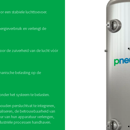
Hoe werken perslu
rt als buffer tussen de luchtcompressor en het distributiesyste
gen in het luchtverbruik te compenseren. Dit vermindert de bel
aartse apparatuur. Luchtreservoirs laten ook condensaat en vo
verbeterd.
 het gebruik van
s.
perslucchtketel in een luchtsysteem biedt
oordelen: