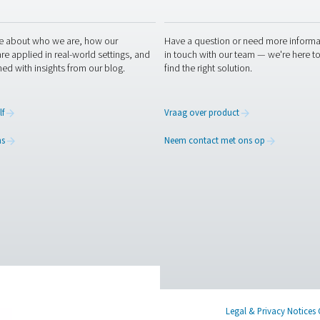
erd en onderhouden persluchtvat te integreren,
ieverbruik optimaliseren, de betrouwbaarheid van
n en de levensduur van hun apparatuur verlengen,
luchtdruk voor industriële processen handhaven.
 op
e persluchtreservoirs uw persluchtsysteem kunnen verbeteren? C
abiele druk, efficiënte luchtopslag en betrouwbaarheid op de 
 onze experts