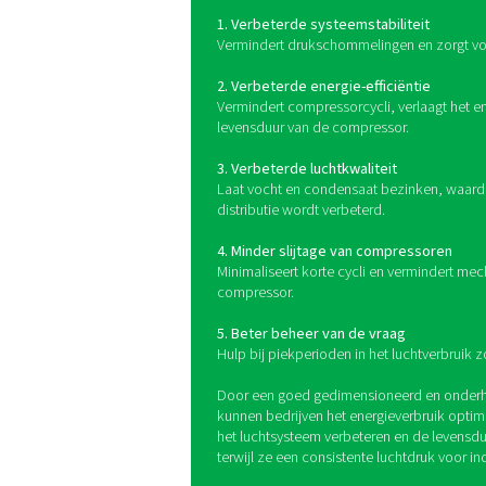
Een persluchtketel fungee
brengen door schommelin
drukniveau voor stroomafw
Voordelen van
persluchtketel
Het implementeren van een 
verschillende belangrijke v