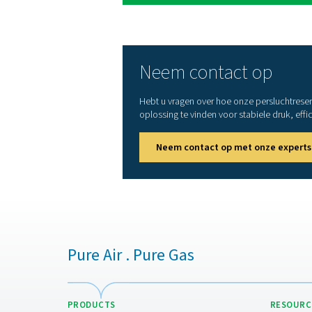
1. Verbeterde systeemstab
Vermindert drukschommeling
2. Verbeterde energie-effi
Vermindert compressorcycli,
levensduur van de compres
3. Verbeterde luchtkwalite
Laat vocht en condensaat b
distributie wordt verbeterd.
4. Minder slijtage van co
Minimaliseert korte cycli e
compressor.
5. Beter beheer van de vr
Hulp bij piekperioden in he