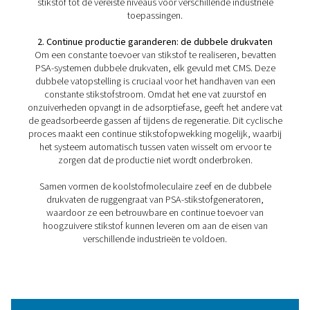
1. Hoge zuiverheid
PSA-systemen kunnen stikstofzuiverheden tot 99,999% 
wat essentieel is voor gevoelige toepassingen in industr
zoals farmaceutica, elektronica en voedselverpakking.
2. Aanpasbare zuiverheid
In tegenstelling tot andere methoden maakt PSA een
nauwkeurige controle van de stikstofzuiverheid mogelij
u alleen de energie en middelen gebruikt die nodig zijn
specifieke behoeften.
3. Betrouwbaar en onderhoudsarm
PSA-systemen zijn gebouwd met duurzame component
bieden een betrouwbare werking met minimale downti
lagere onderhoudskosten.
4. Energie-efficiëntie
Door stikstof te produceren met de vereiste zuiverheid