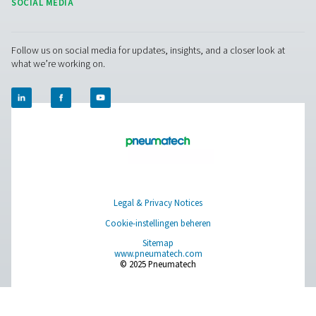
ontworpen om stikstofzuiverheidsniveaus van 95% tot
te leveren en voldoen aan een breed scala aan vereist
basisinertiseringsprocessen tot toepassingen met 
zuiverheid in de elektronicaproductie en farmaceut
Deze veelzijdigheid wordt bereikt door de nauwkeurige
van de PSA-procesparameters, waaronder druk, deb
adsorptiecyclustijd. De aanpassing van de stikstofzui
garandeert niet alleen optimale prestaties voor spec
toepassingen, maar draagt ook bij aan aanzienlij
kostenbesparingen door de overproductie van stikstof
onnodig hoge zuiverheid te voorkomen.
Aangezien industrieën steeds meer gespecialiseerd
hoogwaardige stikstofvoorzieningen vereisen, benadr
vermogen van PSA-technologie om zo'n breed scal
zuiverheidsniveaus met een hoge efficiëntie en betrou
te leveren, de cruciale rol ervan in moderne oplossing
stikstofopwekking.