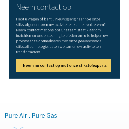
De reis begint wanneer perslucht in een van de drukvate
PSA-systeem wordt gevoerd. Hierbij speelt de
koolstofmoleculaire zeef (CMS) een cruciale rol door z
kooldioxide en vocht uit de lucht te absorberen
Stikstofmoleculen worden vanwege hun grotere groo
vergelijking met de CMS-poriën niet geadsorbeerd en 
dus verder uit het vat. Deze selectieve adsorptie zorgt e
alleen stikstof van de gewenste zuiverheid wordt gepr
2. Drukcompensatie
Een belangrijke stap voorafgaand aan de regeneratie 
CMS is de drukvereffening. Hierbij wordt de druk in e
gebracht tussen het vat dat zich momenteel in de adsor
bevindt en het vat dat moet worden geregenereerd.
cruciale stap vangt een deel van de geadsorbeerde ga
die vervolgens in de volgende cyclus worden gebru
waardoor de efficiëntie van het systeem wordt verbe
afval wordt verminderd.