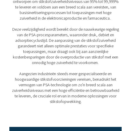
De procescyclus voor he
genereren van PSA-stikst
uitgelegd
Het Pressure Swing Adsorption (PSA)-proces is ontwo
stikstof te produceren door middel van een reeks zor
gecontroleerde stappen. Dit gedetailleerde proces ga
de continue productie van zeer zuivere stikstof, essent
verschillende industriële toepassingen. Laten we diepe
op de fasen die de PSA-cyclus bepalen:
1. Adsorptie