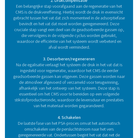
stikstofopwekkingssysteem
De kern van een PSA-stikstofopwekkingssysteem ligt 
geavanceerd en nauwkeurig afgesteld systeem dat is o
om zeer zuiver stikstofgas direct ter plaatse te produ
Centraal in dit systeem staan twee belangrijke compon
in harmonie werken om stikstof te scheiden van ander
in de lucht. Laten we deze fundamentele
Bestanddelen:
1. Het hart van het systeem: koolstofmoleculaire ze
De koolstofmoleculaire zeef (CMS) is het centrale onde
het PSA-proces en fungeert als de selectieve barrière die
onderscheidt van andere gassen. Dit zeer poreu
koolstofmateriaal is uitstekend in het adsorberen van z
koolstofdioxide en vocht uit perslucht, terwijl stikstof
ongehinderd kunnen passeren. De unieke fysiek
eigenschappen, waaronder de grootte en structuur 
poriën, maken CMS uitzonderlijk efficiënt in het zuive