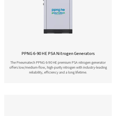
PPNG 6-68 S PSA stikstofgeneratore
De Pneumatech PPNG 6-68 S professionele PSA-stikstof
levert hoogzuivere N2 bij lage tot gemiddelde debiet
betrouwbare prestaties, efficiëntie en een lange levensd