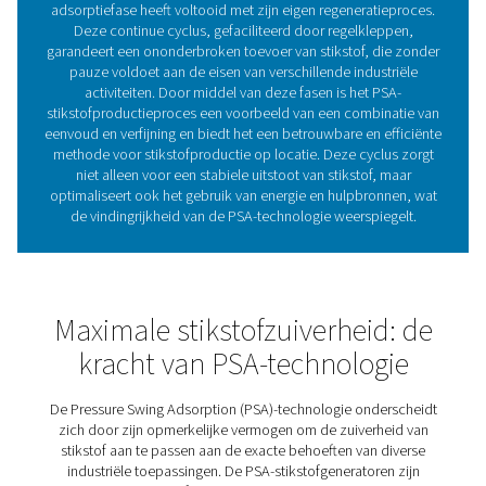
stikstof tot de vereiste niveaus voor verschillende indu
toepassingen.
2. Continue productie garanderen: de dubbele dru
Om een constante toevoer van stikstof te realiseren, 
PSA-systemen dubbele drukvaten, elk gevuld met CM
dubbele vatopstelling is cruciaal voor het handhaven 
constante stikstofstroom. Omdat het ene vat zuurst
onzuiverheden opvangt in de adsorptiefase, geeft het a
de geadsorbeerde gassen af tijdens de regeneratie. Dit 
proces maakt een continue stikstofopwekking mogelijk
het systeem automatisch tussen vaten wisselt om erv
zorgen dat de productie niet wordt onderbroke
Samen vormen de koolstofmoleculaire zeef en de d
drukvaten de ruggengraat van PSA-stikstofgenerato
waardoor ze een betrouwbare en continue toevoer
hoogzuivere stikstof kunnen leveren om aan de eise
verschillende industrieën te voldoen.