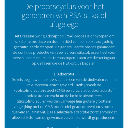
optimaliseren PSA-systemen het energieverbruik, waar
totale bedrijfskosten dalen.
5.Schaalbaarheid
PSA-systemen zijn flexibel en schaalbaar, waardoor ze
eenvoudig kunnen worden aangepast naarmate uw
stikstofbehoeften toenemen zonder uitgebreide wijzigi
Hoe werkt een PSA-
stikstofgenerator?
In de volgende paragraaf gaan we dieper in op h
werkingsprincipe van de PSA-stikstofgenerator.
De kerncomponenten van een PSA-