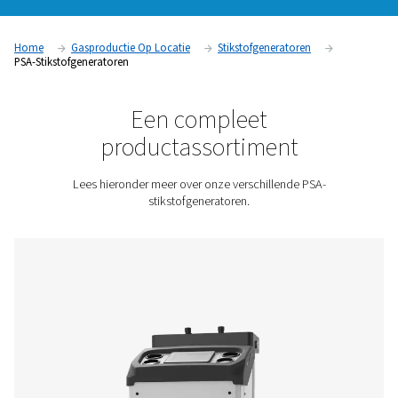
eigen stikstof produceren in plaats van afhankelijk te zijn va
leveranciers. Dit biedt een breed scala aan voordelen, zoals
kosten, minder logistiek en meer flexibiliteit (meer over de 
van stikstofopwekking op locatie vindt u hier). Deze generat
zeer veilige stikstofoplossing en betalen zich snel terug
Neem contact met ons op voor een offerte!
Home
Gasproductie Op Locatie
Stikstofgeneratoren
PSA-Stikstofgeneratoren
Een compleet
productassortiment