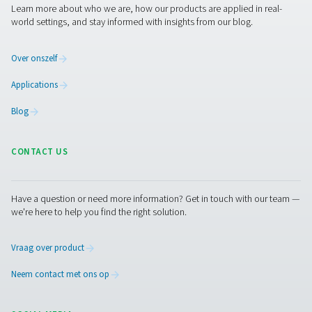
stikstofproductieproces een voorbeeld van een combin
eenvoud en verfijning en biedt het een betrouwbare en e
methode voor stikstofproductie op locatie. Deze cycl
niet alleen voor een stabiele uitstoot van stikstof, 
optimaliseert ook het gebruik van energie en hulpbron
de vindingrijkheid van de PSA-technologie weerspie
Maximale stikstofzuiverheid
kracht van PSA-technolog
De Pressure Swing Adsorption (PSA)-technologie onde
zich door zijn opmerkelijke vermogen om de zuiverh
stikstof aan te passen aan de exacte behoeften van d
industriële toepassingen. De PSA-stikstofgeneratoren