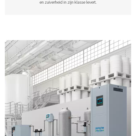
PPNG 6-90 HE PSA Nitrogen Generator
The Pneumatech PPNG 6-90 HE premium PSA nitrogen g
offers low/medium-flow, high-purity nitrogen with indust
reliability, efficiency and a long lifetime.