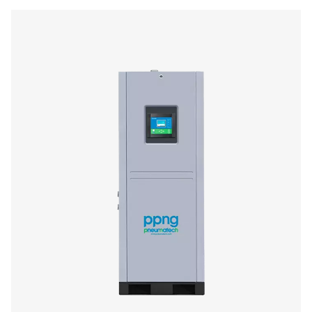
PPNG 1-5,5 HE PSA-stikstofgenerator
De PPNG 1-5,5 HE is de premium generator van Pneuma
stikstoftoepassingen met een ultralage stroomsnelheid
compact dankzij zijn kleine voetafdruk en past gemakk
bestaande persluchtnetwerken.