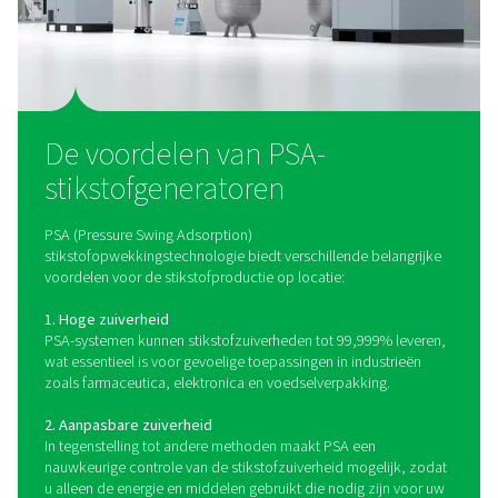
PPNG 100-800 HE PSA stikstofgenerato
De PPNG 100-800 HE is de premium PSA-stikstofgener
hoog debiet van Pneumatech, die de beste prestaties, ef