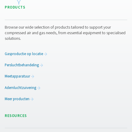
3. Desorberen/regenereren
Na de egalisatie verlaagt het systeem de druk in het vat
ingesteld voor regeneratie, waardoor het CMS de e
geadsorbeerde gassen kan vrijgeven. Deze gassen wor
de atmosfeer afgevoerd of verzameld voor terugwin
afhankelijk van het ontwerp van het systeem. Deze s
essentieel om het CMS voor te bereiden op een vol
stikstofproductieronde, waardoor de levensduur en pr
van het materiaal worden gegarandeerd.
4. Schakelen
De laatste fase van het PSA-proces omvat het autom
omschakelen van de persluchtstroom naar het ve
geregenereerde vat. Ondertussen begint het vat dat 
adsorptiefase heeft voltooid met zijn eigen regenerati
Deze continue cyclus, gefaciliteerd door regelklep
garandeert een ononderbroken toevoer van stikstof, di
pauze voldoet aan de eisen van verschillende indust
activiteiten. Door middel van deze fasen is het P