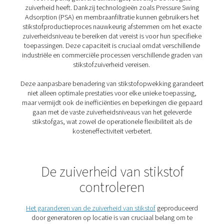
Verminder transportemissies en energieverbruik met de
efficiënte systemen van Pneumatech.
3. Betrouwbare levering
Krijg volledige controle en maak je nooit meer zorgen ov
late of gemiste leveringen.
4. Zuiverheid op aanvraag
Pas de stikstofzuiverheid aan uw proces aan en voorko
hoge kosten voor hogere specificaties.
5. Geen logistiek gedoe
Elimineer leverancierscoördinatie, leveringstracering en
voorraadcontroles.
Hoe werkt een stikstofgener