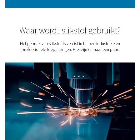
Een van de opvallende voordelen van stikstofgenerat
locatie is de
ongeëvenaarde controle die ze bieden o
stikstofzuiverheid
, een flexibiliteit die niet beschikbaa
voorverpakt, geleverd stikstofgas, dat altijd de ho
zuiverheid heeft. Dankzij technologieën zoals Pressur
Adsorption (PSA) en membraanfiltratie kunnen gebruik
stikstofproductieproces nauwkeurig afstemmen om he
zuiverheidsniveau te bereiken dat vereist is voor hun sp
toepassingen. Deze capaciteit is cruciaal omdat versc
industriële en commerciële processen verschillende gr
stikstofzuiverheid vereisen.
Deze aanpasbare benadering van stikstofopwekking ga
niet alleen optimale prestaties voor elke unieke toep
maar vermijdt ook de inefficiënties en beperkingen die
gaan met de vaste zuiverheidsniveaus van het gele
stikstofgas, wat zowel de operationele flexibiliteit a
kosteneffectiviteit verbetert.