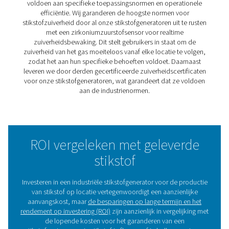
Om uw eigen stikstof te produceren, hebt u alleen
compressor en een stikstofgenerator nodig.
Dat komt omdat lucht uit 78% stikstof en 21% zuurstof 
Wanneer u perslucht in een stikstofgenerator invoert, 
deze de N2 van de O2. Er zijn twee hoofdtechnologi
stikstof te produceren:
PSA-technologie
Pressure Swing Adsorption (PSA)
scheidt stikstof van p
met behulp van adsorptiemiddelen. Wanneer de lucht 
met koolstofmoleculaire zeven (CMS) gevuld vat stroom
de zuurstof in de lucht door het CMS geadsorbeerd, 
alleen stikstof met een zuiverheid tot 99,999% de uitlaat
PSA-stikstofgeneratoren zijn ideaal voor toepassingen
hoge zuiverheid en een hoog debiet.