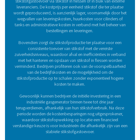
Membraantechnologie
Membraantechnologie
is een zeer eenvoudige, betrou
continue productiemethode voor N2. Perslucht wordt d
polymeermembranen geduwd. De zuurstof in de lucht 
door de vezelwanden en dringt door in de atmosfeer. D
kwaliteitsstikstof met een zuiverheid tussen 95% en
achter bij de uitgang van de generator.
Eenvoudige controle van 
stikstofzuiverheid
De zuiverheid van stikstof is een cruciale factor bij het
van de geschiktheid van stikstofgas voor diverse indust
commerciële toepassingen, variërend van voedselverpa
chemische verwerking.