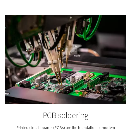
Productie van lithium-
ionbatterijen
Bij de productie van lithium-ionaccu's wordt stikstof t
om veroudering van de grondstoffen van de accu's
voorkomen, bij de celproductie, bij de accuassemblag
het testen.