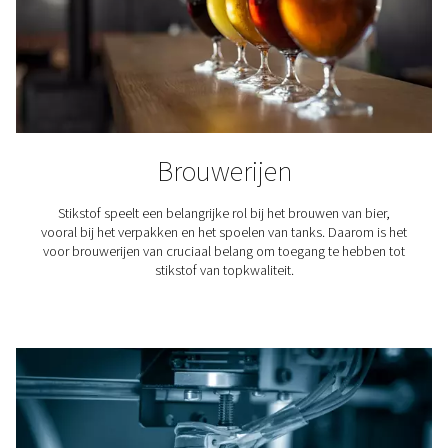
bestellingen en leveringen.
Bovendien zorgt de stikstofproductie ter plaatse vo
consistente toevoer van stikstof met de vereist
zuiverheidsniveaus, waardoor afval en inefficiënties in
met het hanteren en opslaan van stikstof in flessen 
verminderd. Bedrijven profiteren ook van de voorspel
van de bedrijfskosten en de mogelijkheid om d
stikstofproductie op te schalen zonder exponentieel
kosten te maken.
Gewoonlijk kunnen bedrijven de initiële investering 
industriële gasgenerator binnen twee tot drie jaa
terugverdienen, afhankelijk van hun stikstofverbruik. 
periode worden de kostenbesparingen nog uitgespro
waardoor stikstofopwekking op locatie een financ
verstandige keuze is voor industrieën die afhankelijk zij
stabiele stikstofgastoevoer.