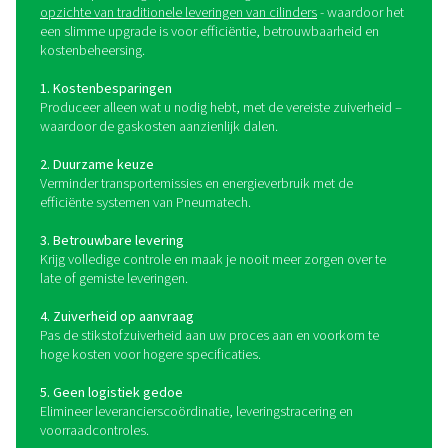
hulpgasoplossingen onder hoge druk van Pneumat
Betrouwbare stikstofopwekking, gasmenging en filtrat
precisie en uptime.
Wat is een membraangenera
Een stikstofgasgenerator is een machine die stikstof sc
perslucht, die bestaat uit 78% N2 eN21% O2. Een gasg
is de eenvoudigste, meest flexibele, kosteneffectie
duurzame manier om uw eigen stikstofvoorziening te ve