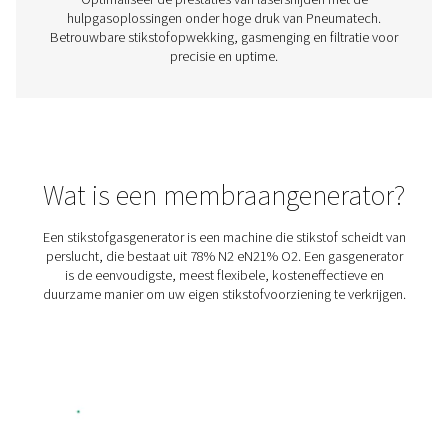
Hogedruk-stikstofskidpakket
Onze PPNG HE-stikstofskid biedt een alles-in-één oplos
omvat een compressor met variabele snelheidsregeling (
hogedrukbooster, een hoogwaardige PSA-stikstofgene
opslag en behandeling. Het heeft alles wat u nodig heb
eigen productie, zodat u geen gas hoeft aan te kopen en 