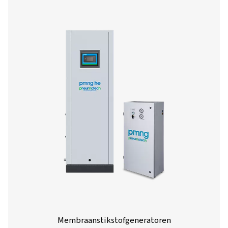
PSA-stikstofgeneratoren
Met PSA-generatoren (Pressure Swing Adsorption) k
bedrijven hun eigen stikstof produceren in plaats van afha
zijn van externe leveranciers. Dit biedt een breed sca
voordelen, zoals lagere kosten, minder logistiek en meer fl
(meer over de vele voordelen van stikstofopwekking op
vindt u hier). Deze generatoren zijn een zeer veili
stikstofoplossing en betalen zich snel terug