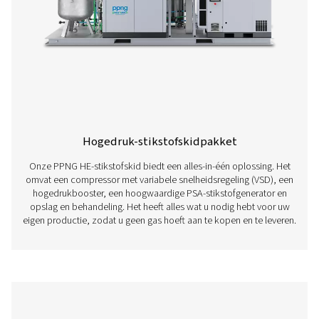
Membraanstikstofgeneratoren
Membraanstikstofgeneratoren maken gebruik van s
permeabele membranen om stikstofgas te scheiden 
omgevingslucht, waardoor een continue en on-site b
hoogzuiver stikstofgas wordt geleverd zonder dat trad
stikstofopslag- of -toevoersystemen nodig zijn.