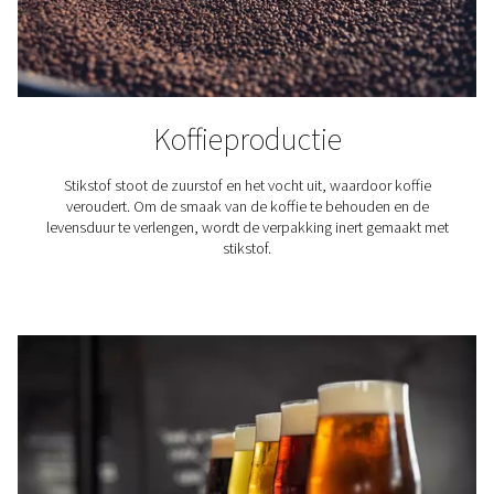
ROI vergeleken met geleve
stikstof
Investeren in een industriële stikstofgenerator voor de 
van stikstof op locatie vertegenwoordigt een aanzien
aanvangskost, maar
de besparingen op lange termijn
rendement op investering (ROI)
zijn aanzienlijk in vergel
de lopende kosten voor het garanderen van ee
stikstofgastoevoer via stikstof in flessen of in bulk van
leveranciers. De kostprijs per eenheid stikstof die ter 
wordt geproduceerd, is aanzienlijk lager, voornamelijk
wegvallen van leveringskosten, huurkosten voor cilin
tanks en administratieve kosten in verband met het be