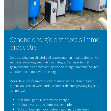
Pneumatech een complete oplossing met:
Een compressor met variabel toerental
Een
adsorptiedroger met gepatenteerde Solides®-
technologie
Een
hoogzuivere PSA-stikstofgenerator
(zonder
waterstofcellen)
Hogedrukbooster
Stikstofopslagcilinders
op maat
Het systeem produceert nu stikstof met een zuiverheid t
99,999%, wat een soepele werking mogelijk maakt, zelfs
cycli met een hoge vraag. Het biedt ook live monitoring,
zorgt voor een stabiele druk, zuiverheid en prestaties, a
rechtstreeks op locatie geregeld.