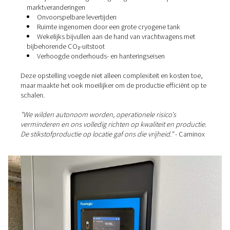
Neem contact op met onze stikstofexpert
De uitdagingen van het
vertrouwen op externe
voorziening
Tot voor kort was Caminox afhankelijk van leveringen v
vloeibare stikstof door derden. Dit wil zeggen dat:
Prijsschommelingen als gevolg van wereldwijde
marktveranderingen
Onvoorspelbare levertijden
Ruimte ingenomen door een grote cryogene tank
Wekelijks bijvullen aan de hand van vrachtwagens