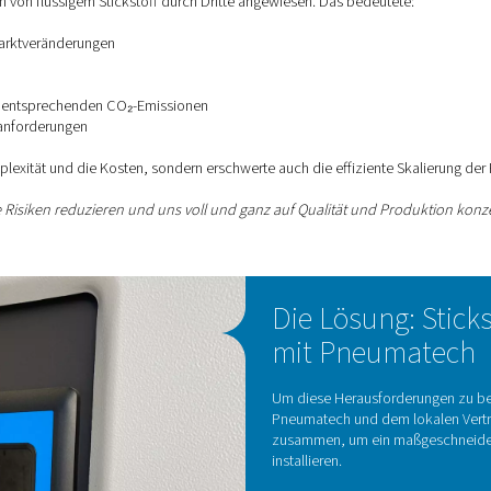
st Stickstoff ein Muss. Und je höher die Qualität und Konsisten
Kontaktieren Sie unsere Sti
derungen bei der Abhängigkeit v
auf Lieferungen von flüssigem Stickstoff durch Dritte angewie
urch globale Marktveränderungen
rzeiten
ßen Kryotanks
chfüllungen mit entsprechenden CO₂-Emissionen
nd Handhabungsanforderungen
icht nur die Komplexität und die Kosten, sondern erschwerte auc