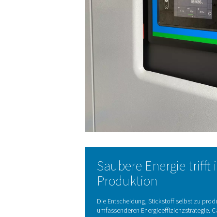
"Wir wollten autonomer wer
gab uns diese Freiheit."
- C