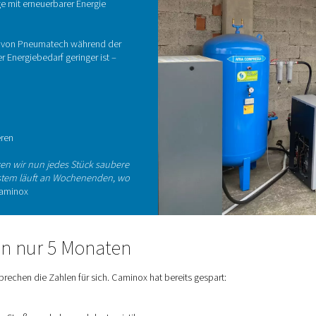
Das
was
erm
Rei
 trifft intelligente
 selbst zu produzieren, war Teil einer
enzstrategie. Caminox hatte bereits in eine