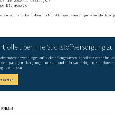
t, die ihre Anlage mit erneuerbarer Energie
kstoffgenerators von Pneumatech während der
de – wenn der Energiebedarf geringer ist –
rgie maximieren
ermeiden
nze Woche lagern
z weiter reduzieren
 Solaranlage nutzen wir nun jedes Stück saubere
 Das Stickstoffsystem läuft an Wochenenden, wo
ndet wurde."
- Caminox
bnisse in nur 5 Monaten