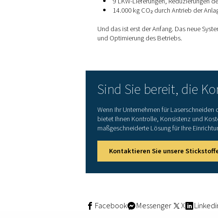
Photovoltaikanlage investier
versorgte.
Durch den Betrieb des Stic
Randzeiten und am Wochenen
können sie:
Nutzung von Solarene
Strom-Spitzentarife v
Stickstoff für die ga
Abhängigkeit vom Net
"Mit der 2012 installierten
Energie, die wir erzeugen.
früher Kapazität verschwe
Messbare Erge