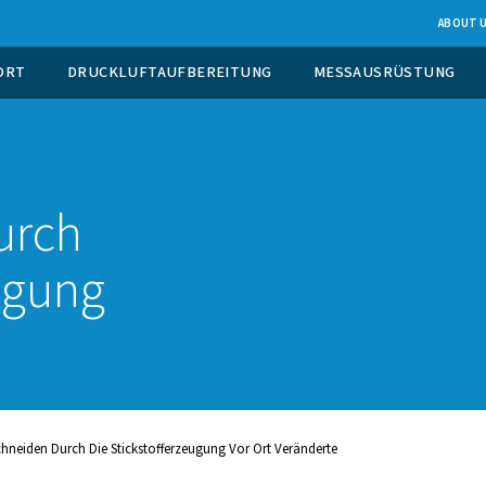
EUGUNG VOR ORT
DRUCKLUFTAUFBEREITUNG
 das
en durch
ferzeugung
derte