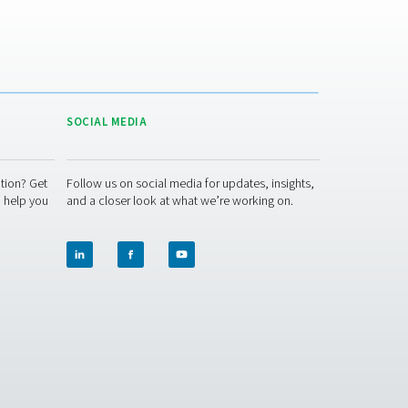
 gespart:
arungen bringen – bei gleichzeitiger Reduzierung der Umweltau
stoffversorgung zu übernehmen?
en ist, sollten Sie sich für Caminox entscheiden. Die Erzeugu
hr Nachhaltigkeit.
Kontaktieren Sie noch heute unsere Experten