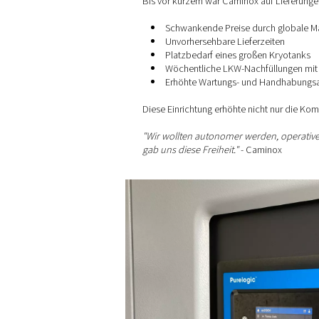
Für Hersteller wie Caminox i
Die Herausfor
Bis vor kurzem war Caminox 
Schwankende Preise d
Unvorhersehbare Liefe
Platzbedarf eines gro
Wöchentliche LKW-Na
Erhöhte Wartungs- u
Diese Einrichtung erhöhte n