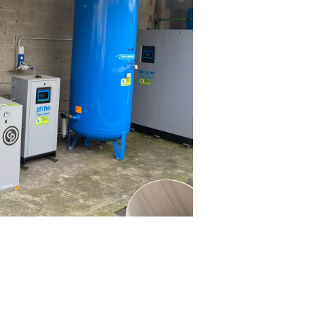
Ein
hochreiner PSA-Stickstoffgenerator
(ohne Wasserstoffzell
Hochdruck-Booster
Stickstoffspeicherflaschen
in Sondergrößen
 System produziert nun Stickstoff mit einer Reinheit von bis zu
 einen reibungslosen Betrieb auch bei Zyklen mit hoher Anfor
öglicht. Es bietet auch eine Live-Systemüberwachung, die stabi
nheit und Leistung gewährleistet – alles direkt vor Ort gesteuert.