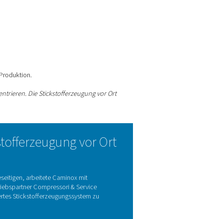
z des Stickstoffs, desto besser das Endergebnis.
ckstoffexperten
on externer Versorgung
sen. Das bedeutete:
h die effiziente Skalierung der Produktion.