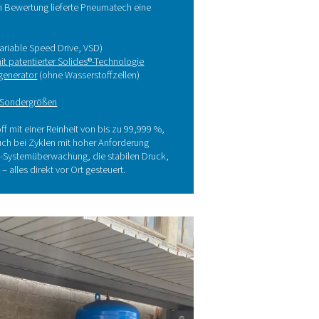
Qualität und Produktion konzentrieren. Die Stickstofferzeugu
ie Lösung: Stickstofferzeugung v
it Pneumatech
diese Herausforderungen zu beseitigen, arbeitete Caminox mit
umatech und dem lokalen Vertriebspartner Compressori & Ser
ammen, um ein maßgeschneidertes Stickstofferzeugungssyste
allieren.
h einer detaillierten technischen Bewertung lieferte Pneumatec
plettlösung mit:
Variabler Drehzahlregelung (Variable Speed Drive, VSD)
Einem
Adsorptionstrockner mit patentierter Solides®-Technol