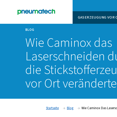
GASERZ
BLOG
Wie Caminox
Laserschneid
die Stickstof
vor Ort verän