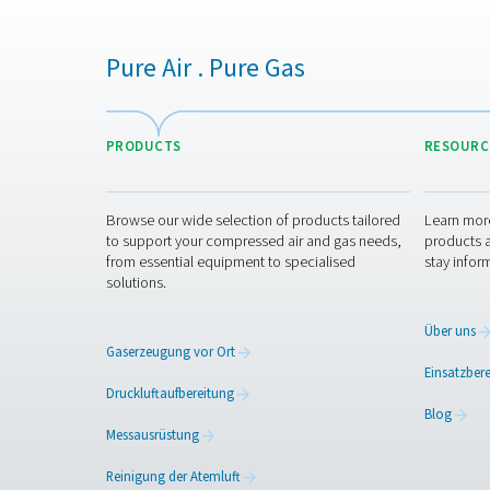
Bereits nach wenigen Monate
Über
24.000 m³ Sticks
9 LKW-Lieferungen
, R
14.000 kg CO₂
durch A
Und das ist erst der Anfan
und Optimierung des Betrie
Sind Sie berei
Wenn Ihr Unternehmen für L
bietet Ihnen Kontrolle, Kon
maßgeschneiderte Lösung fü