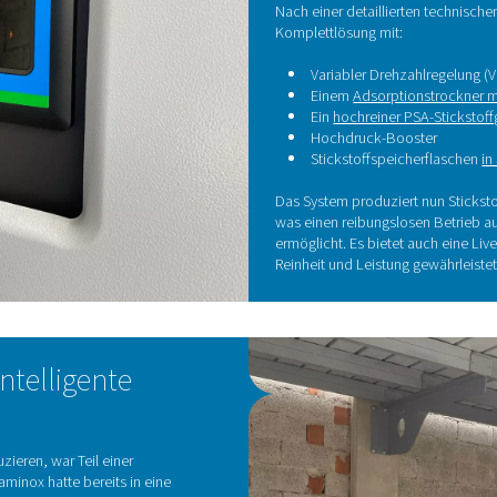
den, operative Risiken reduzieren und uns voll und ganz auf 
aminox
D
m
Um 
Pne
zus
inst
Nac
Kom