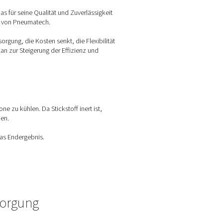
ränderte
eich
Präzisionslaserschneiden.
Das für seine Qualität und Zuverl
 von Stickstoff vor Ort
mit Hilfe von Pneumatech.
ch eine vollständig autarke Versorgung, die Kosten senkt, die Fl
chritt in einem umfassenderen Plan zur Steigerung der Effizienz
u entfernen und die Schneidzone zu kühlen. Da Stickstoff inert
und andere hochwertige Materialien.