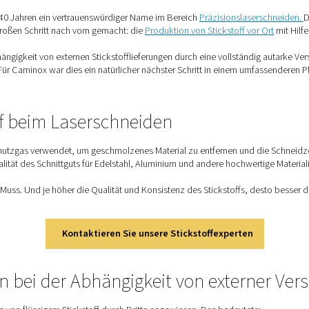
nox Das Laserschneiden Durch Die Stickstofferzeugung Vor Ort Ve
lien ist seit über 40 Jahren ein vertrauenswürdiger Name im Ber
ürzlich einen großen Schritt nach vorn gemacht: die
Produktion
rsetzte die Abhängigkeit von externen Stickstofflieferungen dur
ielen beiträgt. Für Caminox war dies ein natürlicher nächster S
.
 Stickstoff beim Laserschneiden
ickstoff als Schutzgas verwendet, um geschmolzenes Material z
 bewahrt die Qualität des Schnittguts für Edelstahl, Aluminium 