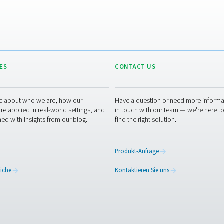
n im Betrieb sprechen die Zahlen für sich. Caminox hat bereits
toff
eduzierungen des Straßenverkehrs und der Logistik
ntrieb der Anlage mit Solarenergie
g. Das neue System wird auch in Zukunft Monat für Monat Einsp
bs.
t, die Kontrolle über Ihre Stick
aserschneiden oder andere Anwendungen auf Stickstoff angewies
sistenz und Kosteneinsparungen – bei geringerem Risiko und me
r Ihre Einrichtung zu erkunden.