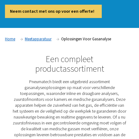
stikstofopwekkingssysteem is essentieel om de efficiëntie,
productkwaliteit en veiligheid te handhaven. Oplossingen v
gasanalyse stellen bedrijven in staat om de output te optima
compliance met de industrienormen te garanderen en poten
problemen op te sporen voordat ze dure problemen worde
oplossingen bieden realtime inzicht in de gaszuiverheid en
systeemprestaties, waardoor industrieën zoals productie,
gezondheidszorg en voedselverwerking een strikte kwaliteit
kunnen handhaven.
Neem contact met ons op voor een offerte!
Home
Meetapparatuur
Oplossingen Voor Gasanalyse