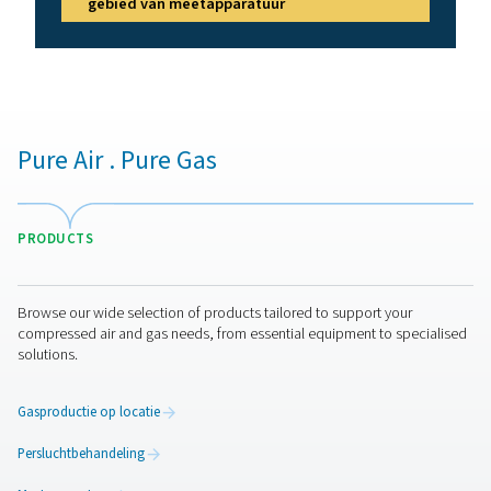
gasanalyse-oplossingen
De implementatie van oplossingen voor gasanalyse gar
een nauwkeurige controle van de zuurstof- en stikstofzu
waardoor bedrijven een consistente productkwaliteit e
compliance met de industrievoorschriften kunnen hand
Door verontreinigingen of schommelingen in realtime te
detecteren, voorkomen deze oplossingen kostbare
productiefouten en verbeteren ze de operationele effici
verbeteren ook de veiligheid op de werkplek door het
zuurstofgehalte in besloten ruimtes te bewaken, waard
risico op gevaarlijke omstandigheden wordt verminderd
bewaking op afstand kunnen bedrijven de systeemprest
optimaliseren en tegelijkertijd de handmatige controles
onderhoudskosten verminderen. Of het nu gaat om indus
medische of voedselverwerkende toepassingen,
gasanalyseoplossingen bieden de betrouwbaarheid en
nauwkeurigheid die nodig zijn om kritieke processen te