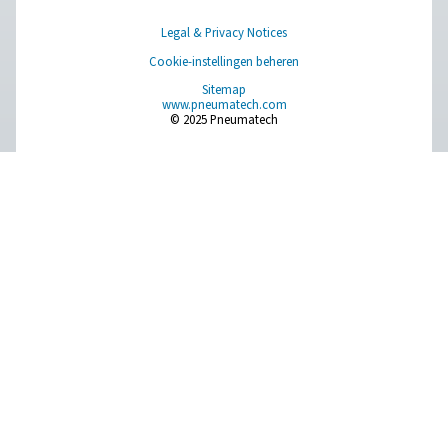
Gasproductie op locatie
Persluchtbehandeling
Meetapparatuur
Ademluchtzuivering
Meer producten
RESOURCES
Learn more about who we are, how our products are applied 
world settings, and stay informed with insights from our blog