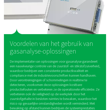
De medische gasanalyser is ontworpen om de zuiverh
zuurstof te garanderen die door medische zuurstofgen
wordt geproduceerd. Dit wandgemonteerde apparaat 
over geavanceerde sensoren, een realtime display en 
connectiviteitsopties voor naadloze gegevensoverdr
monitoring op afstand. Hij kan tot vier parameters tegeli
meten en biedt een nauwkeurige en betrouwbare beoo
van de gaskwaliteit om te voldoen aan strenge
gezondheidszorgnormen.