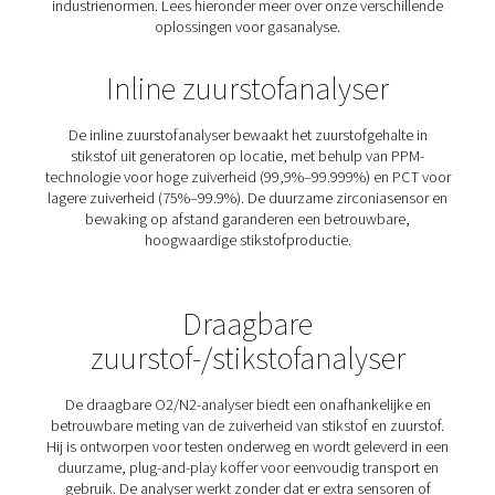
Een compleet
productassortiment
Pneumatech biedt een uitgebreid assortiment
gasanalyseoplossingen op maat voor verschillen
toepassingen, waaronder inline en draagbare analy
zuurstofmonitors voor kamers en medische gasanalyse
apparaten helpen de zuiverheid van het gas, de efficië
het systeem en de veiligheid op de werkplek te garand
nauwkeurige bewaking en realtime gegevens te leveren.
zuurstofniveaus in een gecontroleerde omgeving moet 
de kwaliteit van medische gassen moet verifiëren, 
oplossingen leveren betrouwbare prestaties en voldoe
industrienormen. Lees hieronder meer over onze versc
oplossingen voor gasanalyse.
Inline zuurstofanalyser