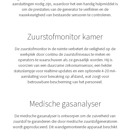
De inline zuurstofanalyser bewaakt het zuurstofgehal
stikstof uit generatoren op locatie, met behulp van
technologie voor hoge zuiverheid (99,9%–99.999%) en
lagere zuiverheid (75%–99.9%). De duurzame zirconias
bewaking op afstand garanderen een betrouwba
hoogwaardige stikstofproductie.
Draagbare
zuurstof-/stikstofanalyse
De draagbare O2/N2-analyser biedt een onafhankeli
betrouwbare meting van de zuiverheid van stikstof en z
Hij is ontworpen voor testen onderweg en wordt geleve
duurzame, plug-and-play koffer voor eenvoudig trans
gebruik. De analyser werkt zonder dat er extra senso