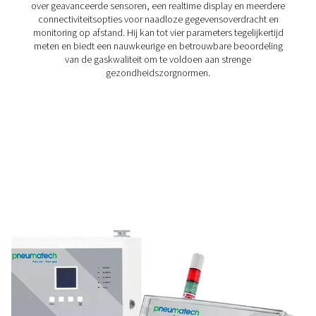
aansluitingen nodig zijn, waardoor het een handig hulp
om de prestaties van de generator te verifiëren en
nauwkeurigheid van bestaande sensoren te control
Zuurstofmonitor kamer
De zuurstofmonitor in de ruimte verbetert de veilighei
werkplek door continu de zuurstofniveaus te mete
operators te waarschuwen als ze gevaarlijk worden. H
voorzien van een duurzame zirkoniumsensor, een h
statuslampje voor realtime updates en een optionele 
aansluiting voor bewaking op afstand, wat zorgt 
betrouwbare bescherming van het personeel.
Medische gasanalyser