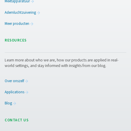
beschermen en de productie van zeer zuiver gas te han
Neem contact op
Hebt u vragen over onze meetapparatuur of wilt u we
hoe deze uw activiteiten kan verbeteren? Neem cont
met ons op! Ons team staat klaar om u deskundig ad
te geven en u te begeleiden bij het optimaliseren van
processen met onze nauwkeurige en betrouwbare
oplossingen. Laten we precisie garanderen en de
prestaties van uw systeem naar een hoger niveau tille
Neem contact op met onze specialisten op 