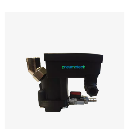
Condensaataftappen
Condensaatafvoeren zijn essentiële componenten
persluchtsystemen, verantwoordelijk voor het verwijd
water, olie en verontreinigingen die zich tijdens de luch
ophopen. Een goed condensaatbeheer voorkomt sch
apparatuur, verlaagt de onderhoudskosten en garandeer
luchtkwaliteit voor industriële toepassingen. Of het nu
luchtcompressoren, luchtdrogers of filters, condensa
effectief worden afgevoerd om corrosie, drukdaling
inefficiëntie van het systeem te voorkomen.