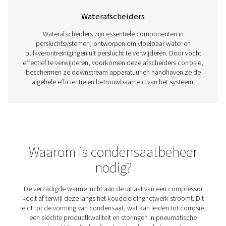
Nakoelers
Nakoelers zijn essentieel in persluchtsystemen, omdat
lucht koelen voordat deze stroomafwaartse apparatuur be
proces vermindert de vochtigheid en voorkomt condens
corrosie, schade en een slechte luchtkwaliteit kan ver
Door overtollige warmte en vocht te verwijderen, ver
nakoelers de systeemefficiëntie, beschermen ze appar
verbeteren ze de betrouwbaarheid in industrieën als pr