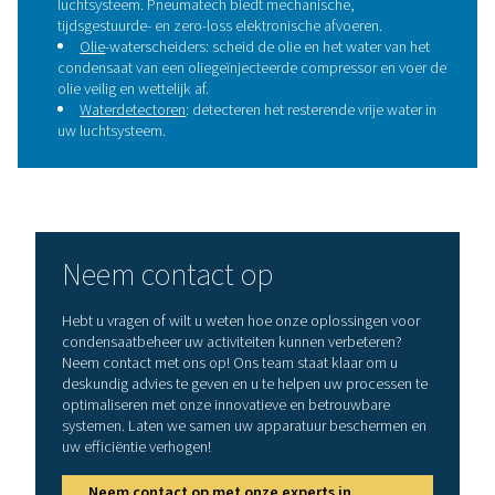
Waarom is condensaatbeh
nodig?
De verzadigde warme lucht aan de uitlaat van een co
koelt af terwijl deze langs het koudeleidingnetwerk str
leidt tot de vorming van condensaat, wat kan leiden tot 
een slechte productkwaliteit en storingen in pneuma
apparatuur. Vrij water heeft ook invloed op de levens
prestaties van downstream apparatuur zoals filters en 
Bovendien kunnen olie- en watercondensaat, een bij
van oliegeïnjecteerde luchtcompressoren, gevaarlijk z