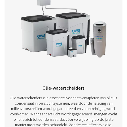
Waterdetectoren
Waterdetectoren zijn essentieel voor het beheer van con
persluchtsystemen. Ze detecteren vocht in een vroeg s
helpen corrosie, inefficiëntie en productverontreinig
voorkomen. Ze worden op belangrijke punten geïnstal
activeren tijdige afvoer, handmatig of automatisch
downstream apparatuur te beschermen en de luchtkwal
handhaven.