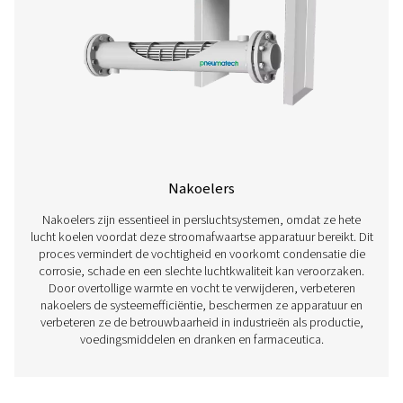
Olie-waterscheiders
Olie-waterscheiders zijn essentieel voor het verwijderen v
condensaat in persluchtsystemen, waardoor de nalev
milieuvoorschriften wordt gegarandeerd en verontreinig
voorkomen. Wanneer perslucht wordt gegenereerd, men
en olie zich tot condensaat, dat vóór verwijdering op d
manier moet worden behandeld. Zonder een effectiev
waterafscheider kan verontreinigd condensaat schadelijk
het milieu, afvoersystemen beschadigen en leiden tot du
Door olie efficiënt van water te scheiden, maken deze
een veilige en legale afvoer van condensaat mogelijk, te
efficiëntie en betrouwbaarheid van het persluchtsystee