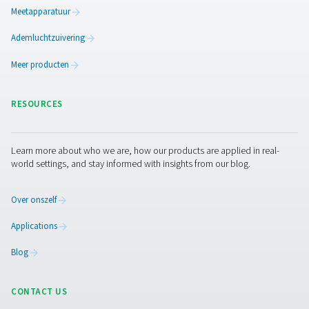
Oplossingen voor
condensaatbeheer
Het verwijderen van condensaat uit een persluchtsystee
een aantal oplossingen. Pneumatech biedt ze allemaal:
Nakoelers
: koelen de verzadigde lucht na compre
waarbij tot 70% van deze vochtigheid wordt omgezet 