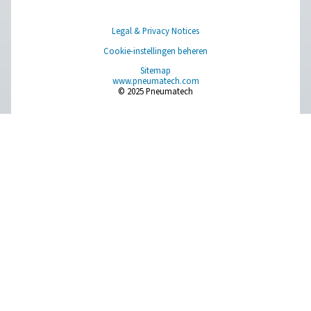
Hebt u vragen of wilt u weten hoe onze oplossingen 
condensaatbeheer uw activiteiten kunnen verbeteren
Neem contact met ons op! Ons team staat klaar om 
deskundig advies te geven en u te helpen uw process
optimaliseren met onze innovatieve en betrouwbare
systemen. Laten we samen uw apparatuur bescherm
uw efficiëntie verhogen!
Neem contact op met onze experts in
condensaatbeheer
Pure Air . Pure Gas