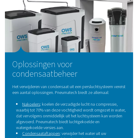
Waterafscheiders
Waterafscheiders zijn essentiële componenten i
persluchtsystemen, ontworpen om vloeibaar wate
bulkverontreinigingen uit perslucht te verwijderen. Do
effectief te verwijderen, voorkomen deze afscheiders c
beschermen ze downstream apparatuur en handhave
algehele efficiëntie en betrouwbaarheid van het sys