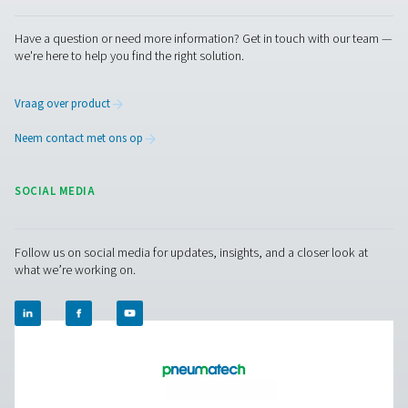
dat vervolgens onmiddellijk uit het luchtsysteem kan
afgevoerd. Pneumatech biedt luchtgekoelde en
watergekoelde versies aan.
Condensaataftappen
: verwijder het water uit uw
luchtsysteem. Pneumatech biedt mechanische,
tijdsgestuurde- en zero-loss elektronische afvoeren.
Olie
-waterscheiders: scheid de olie en het water v
condensaat van een oliegeïnjecteerde compressor en
olie veilig en wettelijk af.
Waterdetectoren
: detecteren het resterende vrije w
uw luchtsysteem.
Neem contact op