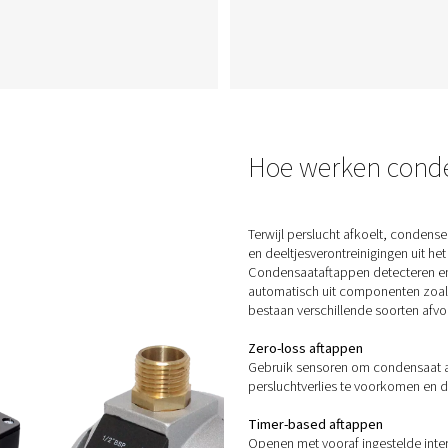
n
CDT Timer Afvoeren
De CDT Timer Drains van
ains
Pneumatech zorgen voor een
ren
efficiënte
t
condensaatverwijdering met
er
instelbare timers voor een
nauwkeurige regeling en
bieden een betrouwbare en
kosteneffectieve oplossing
s en
voor persluchtsystemen.
ts
n
nige
es.