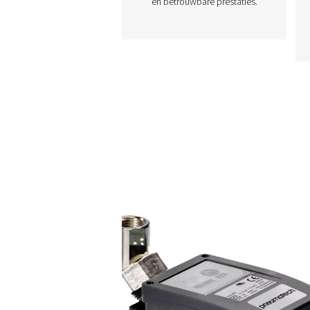
CDE 5-350 Afvoere
zonder verlies
De CDE 5-350 zero loss dr
van Pneumatech verwijde
condensaat efficiënt ui
persluchtsystemen zond
lucht te verspillen. Met
automatische afvoer,
ingebouwde
betrouwbaarheidsfunctie
optionele verwarmingski
voor koude omgevinge
zorgen ze voor energiezui
en betrouwbare prestati