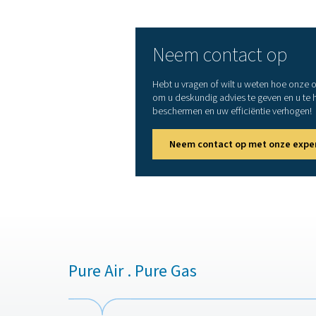
farmaceutische industrie.
5. Levensduur van apparat
Vermindert slijtage van s
vervangingskosten dalen.
Bij het selecteren v
systeemprestaties te garan
nodig hebben om overl
minimaliseren en de bedrij
werken. Het automatiserin
minder handmatige tussen