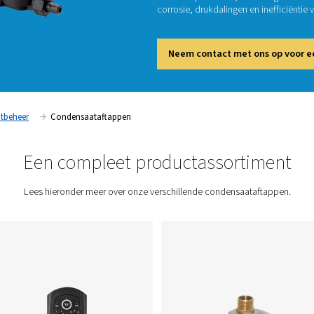
Condens
verwijd
goed co
garande
luchtco
corrosi
Neem
Condensaatbeheer
Condensaataftappen
Een compleet produc