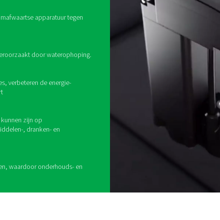
ong
Vlo
Geb
afv
Doo
sys
van
 het gebruik van
voeren in
temen