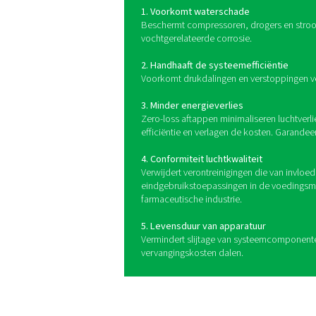
Voordelen van
condensaataf
persluchtsys