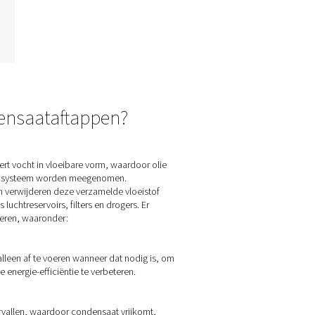
CDF mechanische
vlotterafvoeren
De CDF-vlotterafvoeren van
Pneumatech verwijderen
automatisch condensaat
zonder luchtverlies en
verwerken tot 10 bar. Met een
duurzaam aluminium ontwerp
en zonder dat er stroom of
programmering nodig is,
bieden ze een betrouwbare,
eenvoudige bediening en
onderhoud.