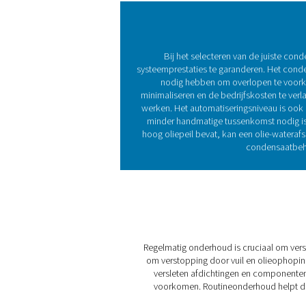
Investeren in de juiste con
persluchtsysteem, verlaagt 
industrienormen. Enkele voo
1. Voorkomt waterschade
Beschermt compressoren, d
vochtgerelateerde corrosie.
2. Handhaaft de systeemef
Voorkomt drukdalingen en 
3. Minder energieverlies
Zero-loss aftappen minimali
efficiëntie en verlagen de k
4. Conformiteit luchtkwalit
Verwijdert verontreiniginge
eindgebruikstoepassingen i