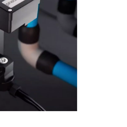
eacht het werkelijke vochtgehalte.
tteraftappen
ruik een mechanische vlotter die stijgt bij condensaatniveaus 
oerklep activeert wanneer deze vol is.
r het condensaat continu te verwijderen, beschermen deze af
teemcomponenten, behouden ze de efficiëntie en zorgen ze vo
 de milieuvoorschriften voor de verwijdering van condensaat.