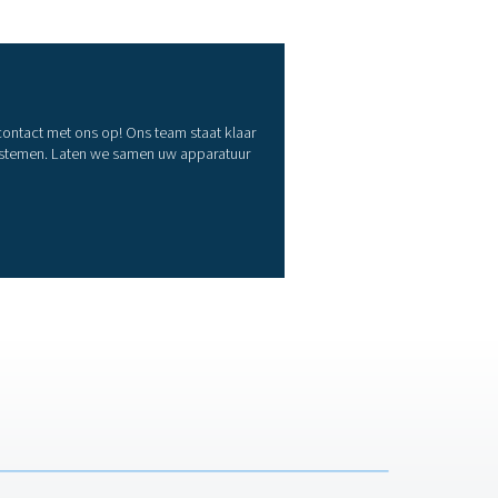
ktriciteitskabel?
 factoren worden geëvalueerd om een efficiënte vochtverwijderi
otere systemen met een hoge vochtafgifte afvoeren met een hog
e overweging, waarbij zero-loss drains ideaal zijn om luchtverl
 met de bedrijfsdruk en het debiet van het systeem om effectie
nsoren gebaseerde afvoeren een automatische werking bieden, 
 het type verontreinigingen in het condensaat – als het cond