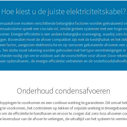
densaataftappen verbetert de prestaties van het
de bedrijfskosten en garandeert naleving van de
rdelen zijn:
rogers en stroomafwaartse apparatuur tegen
ficiëntie
verstoppingen veroorzaakt door waterophoping.
seren luchtverlies, verbeteren de energie-
osten. Garandeert
eit
n die van invloed kunnen zijn op
n de voedingsmiddelen-, dranken- en