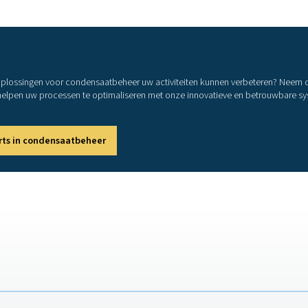
uur
ysteemcomponenten, waardoor onderhouds- en
Hoe kiest u de juiste ele
an de juiste condensaatafvoer moeten verschillende belangrijke
deren. Het condensaatvolume speelt een cruciale rol, omdat gr
open te voorkomen. Energie-efficiëntie is een andere belangrijk
fskosten te verlagen. Bovendien moet de afvoer compatibel zijn
gsniveau is ook een factor, aangezien elektronische en op se
komst nodig is. Ten slotte moet rekening worden gehouden met