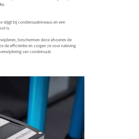
oe werken condensaataftappen
wijl perslucht afkoelt, condenseert vocht in vloeibare vorm, wa
deeltjesverontreinigingen uit het systeem worden meegenomen
densaataftappen detecteren en verwijderen deze verzamelde v
omatisch uit componenten zoals luchtreservoirs, filters en droge
taan verschillende soorten afvoeren, waaronder:
o-loss aftappen
ruik sensoren om condensaat alleen af te voeren wanneer dat 
sluchtverlies te voorkomen en de energie-efficiëntie te verbeter
er-based aftappen
nen met vooraf ingestelde intervallen, waardoor condensaat v