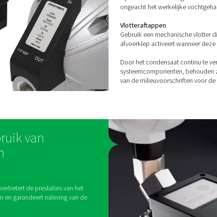
H
Ter
en 
Con
aut
bes
Zer
Geb
per
Tim
Ope