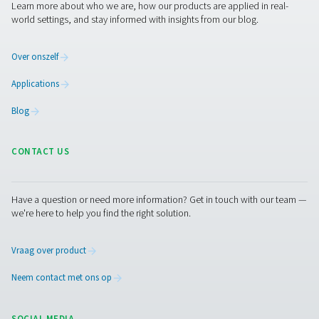
Grafiekrecorders bieden talrijke voordelen voor het on
en de optimalisatie van persluchtsystemen. Door de co
bewaking van kritieke parameters zorgen ze ervoor dat 
systeem efficiënt en betrouwbaar werkt. Dit zijn de bela
voordelen van het gebruik van grafiekrecorders:
1. Voortdurende monitoring
Volg druk, temperatuur en vochtigheid in realtime om o
systeemprestaties te garanderen.
2. Vroegtijdige opsporing van problemen
Identificeer potentiële problemen zoals drukdalingen of
oververhitting voordat ze tot kostbare storingen leiden.
3. Verbeterde systeemefficiëntie
Documenteer prestatietrends om activiteiten te optimal
energieverspilling te verminderen.
4. Verbeterde compliance