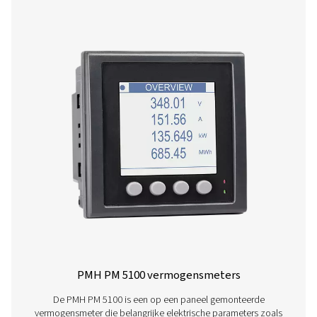
voor de bewaking van perslucht- en gassystemen. M
touchscreen van 5 inch, ondersteuning voor maximaal 1
en externe gegevenstoegang levert hij nauwkeurige inzi
gedetailleerde rapportage voor industriële toepassi