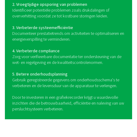
Hoe werken grafiekrecorde
Grafiekrecorders zijn essentiële apparaten die worden 
om belangrijke parameters zoals druk, temperatuu
vochtigheid in persluchtsystemen te bewaken en 
documenteren. Deze recorders zijn verkrijgbaar in 
mobiele als stationaire configuraties om aan verschi
bewakingsbehoeften te voldoen. Mobiele grafiekrec
bieden flexibiliteit voor monitoring onderweg, waard
ideaal zijn voor veldbeoordelingen of tijdelijke opstel
Stationaire grafiekrecorders zijn ontworpen voor per
installatie op vaste locaties en bieden continue bewak
langdurig gebruik. Naast het registreren van systeempa
kunnen vermogensmeters worden geïntegreerd 