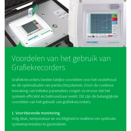
PMH PM 5100 vermogensmeters
De PMH PM 5100 is een op een paneel gemontee
vermogensmeter die belangrijke elektrische parameter
spanning, stroom en vermogen meet. Gegevens word
Modbus verzonden naar de Checkbox S 1-5 en S 6 uni
Pneumatech voor naadloze bewaking en analys