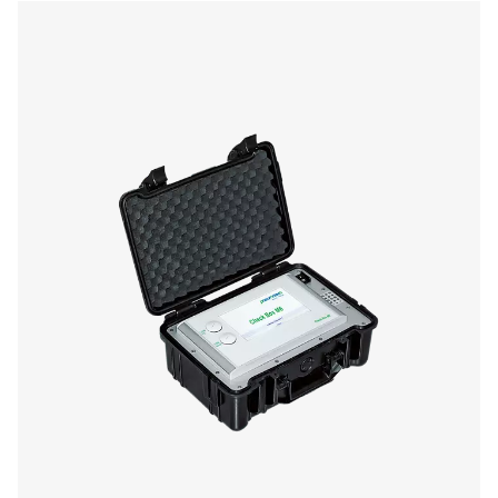
Checkbox M 1-5 Mobiele grafiekrecorde
De Checkbox M 1-5 Mobiele grafiekrecorders bewa
gegevens van het compressorstation en maken verbin
digitale sensoren en sensoren van derden via Modbus R
analoge ingangen. Ze zijn compact en betrouwbaa
ondersteunen data tracking en systeemoptimalisat