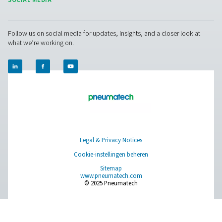
Zorg voor verifieerbare documentatie ter ondersteuning
wet- en regelgeving en de kwaliteitscontrolenormen.
5. Betere onderhoudsplanning
Gebruik geregistreerde gegevens om onderhoudsschem
verbeteren en de levensduur van de apparatuur te verle
Door te investeren in een grafiekrecorder krijgt u waarde
inzichten die de betrouwbaarheid, efficiëntie en nalevi
persluchtsysteem verbeteren.
Neem contact op
Hebt u vragen over onze meetapparatuur of wilt u we