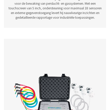
Checkbox S 1-5 stationaire grafiekrecor
De Pneumatech Check Box S1-S5-serie biedt nauwk
bewaking van persluchtsystemen met een 3,5-inch disp
gegevensoverdracht en sensorcompatibiliteit.