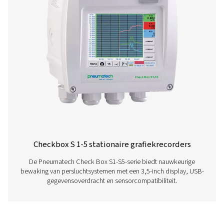
Check Box M 6 Mobile Grafiekrecorde
De Check Box M 6 Mobile Grafiekrecorder biedt geav
bewaking en evaluatie van de gegevens van het compress
Met een 7-inch aanraakscherm en capaciteit voor max
sensoren zorgt het voor een nauwkeurige energieana
flowmeting en lekberekening. De server is ondergebrach
duurzame IP 65-behuizing en biedt real-time gegevens, in
rapporten en externe toegang, waardoor betrouwbare in
prestaties en systeemoptimalisatie mogelijk zijn