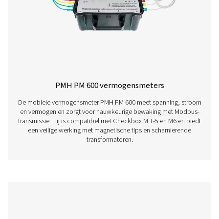
Aankruisvakje S 18 Stationaire grafiekrec
De Check Box S 18 is een veelzijdige stationaire grafie