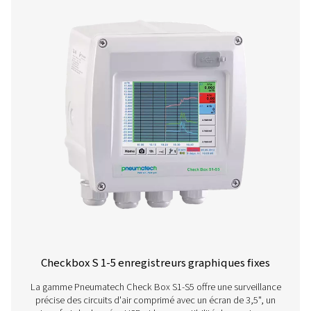
Checkbox M 6 enregistreurs graphiques mo
L'enregistreur graphique mobile Checkbox M 6 offr
surveillance et une évaluation avancées des données de 
de compression. Doté d'un écran tactile 7 pouces et
capacité pouvant accueillir jusqu'à 12 capteurs, il gara
analyse précise de l'énergie, une mesure du débit et un 
fuites. Installé dans un boîtier IP 65 durable, il fournit d
en temps réel, des rapports intelligents et un accès à d
permettant des informations fiables sur les performanc