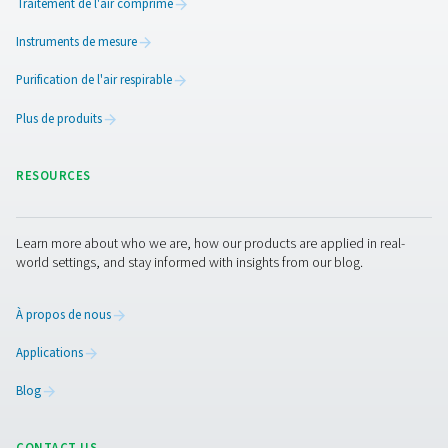
Avantages de l’utilisation
d’enregistreurs graphiques
Les enregistreurs graphiques offrent de nombreux avan
pour la maintenance et l’optimisation des systèmes d’ai
comprimé. En assurant une surveillance continue des
paramètres critiques, ils contribuent à garantir le fonct
efficace et fiable du système. Voici les principaux avan
l’utilisation d’enregistreurs graphiques :
1. Surveillance continue
Suivez la pression, la température et l’humidité en temps
pour garantir des performances optimales du système.