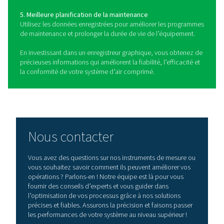
configurations mobiles et fixes pour répondre à diff
besoins de surveillance. Les enregistreurs de graph
mobiles offrent une grande flexibilité pour la surveill
déplacement, ce qui les rend idéaux pour les évaluation
terrain ou les configurations temporaires. Les enregist
graphiques fixes sont conçus pour une installation pe
dans des emplacements fixes, offrant une surveillance 
pour des opérations à long terme. Outre l’enregistrem
paramètres du système, les compteurs de puissance 
être intégrés aux enregistreurs graphiques pour suiv
consommation d’énergie, fournissant ainsi des infor
précieuses sur l’efficacité du système. En enregistrant e
les données du système, les enregistreurs graphiques 
détecter les problèmes potentiels tels que les chut
pression, la surchauffe ou l’accumulation excessive d’
garantissant des performances optimales et fiables
systèmes d’air comprimé.