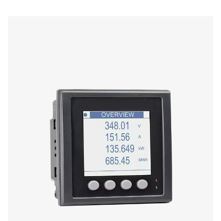
Checkbox S 18 Fixe - Enregistreurs graph
Le Check Box S 18 est un enregistreur stationnaire polyv
la surveillance des systèmes d’air comprimé et de gaz.
écran tactile de 5 pouces, une prise en charge de 18 
maximum et un accès à distance aux données, il four
informations précises et des rapports détaillés pour
applications industrielles.