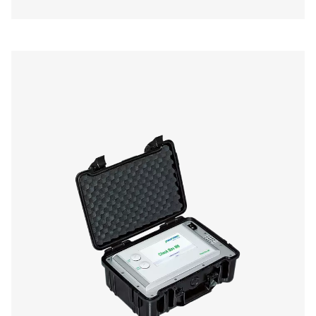
Checkbox M 1-5 enregistreurs graphiques m
Les enregistreurs mobiles Check M 1-5 surveillent les d
stations compresseurs, en se connectant à des cap
numériques et tiers via Modbus RS 485 ou des entrées an
Compacts et fiables, ils permettent le suivi des donn
l'optimisation du système.