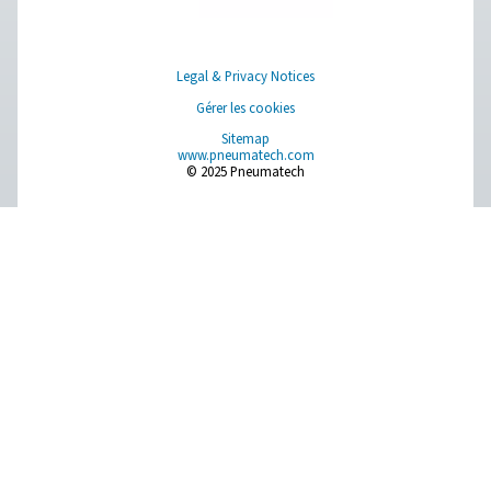
En investissant dans un enregistreur graphique, vous o
précieuses informations qui améliorent la fiabilité, l’effic
la conformité de votre système d’air comprimé.
Nous contacter
Vous avez des questions sur nos instruments de mes
vous souhaitez savoir comment ils peuvent améliorer
opérations ? Parlons-en ! Notre équipe est là pour vo
fournir des conseils d’experts et vous guider dans
l’optimisation de vos processus grâce à nos solution
précises et fiables. Assurons la précision et faisons p
les performances de votre système au niveau supérieu