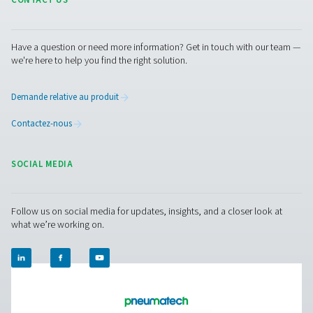
2. Détection des problèmes à temps
Identifiez les problèmes potentiels tels que les chutes d
pression ou la surchauffe avant qu’ils n’entraînent des 
coûteuses.
3. Efficacité accrue du système
Documentez les tendances de performance pour optimi
opérations et réduire le gaspillage d’énergie.
4. Conformité renforcée
Maintenez des enregistrements vérifiables qui réponden
exigences réglementaires du secteur et aux normes de c
qualité.
5. Meilleure planification de la maintenance
Utilisez les données enregistrées pour améliorer les p
de maintenance et prolonger la durée de vie de l’équip