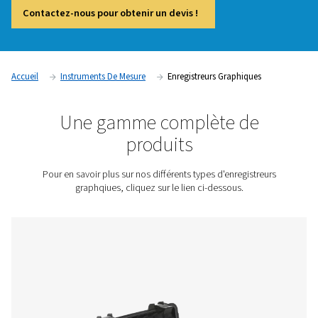
continus des paramètres clés tels que la pression, la tempér
l’humidité dans les systèmes d’air comprimé. En affichant v
les performances du système au fil du temps, ils aident les 
surveiller les conditions, à identifier les tendances et à détec
problèmes potentiels avant qu’ils ne s’aggravent. Ces dispos
essentiels dans les industries qui nécessitent une surveillan
la qualité de l’air et une conformité réglementaire, comprena
fabrication, la pharmacie et la production agroalimentaire.
Contactez-nous pour obtenir un devis !
Accueil
Instruments De Mesure
Enregistreurs Graphiqu
Une gamme complète d