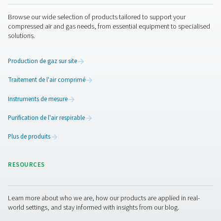
Une maintenance régulière est cruciale pour mainten
fonctionnement optimal des filtres réseau. Les filtres do
inspectés périodiquement pour vérifier l’absence d’obs
et de chute de pression, car une accumulation exces
contaminants peut réduire l’efficacité du flux d’air. La p
filtres sont équipés d’indicateurs qui signalent lors
remplacement est nécessaire. En fonction de l’utilisation
qualité de l’air, les éléments filtrants doivent être rempl
les 3 à 12 mois pour maintenir des performances opti
protéger l’équipement en aval.