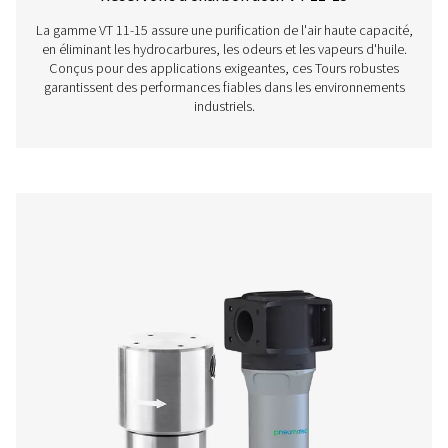
Filtres à charbon actif VT 1-9
La gamme de colonnes de charbon actif VT 1-9 offre un
d'air exceptionnelle, en éliminant efficacement les hydr
les odeurs et les vapeurs d'huile. Compactes mais robu
unités garantissent des performances fiables et sont pa
adaptées aux industries exigeant un air comprimé de haut