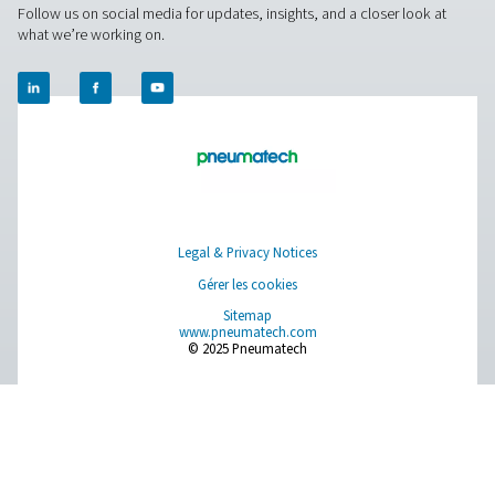
Avantages de l’utilisation de
filtres de ligne dans les sys
d’air comprimé
En investissant dans des filtres de ligne de haute qualité,
entreprises peuvent protéger leurs systèmes d’air comp
améliorer leur efficacité et maintenir une alimentation en
propre adaptée à leurs besoins.
1. Durée de vie prolongée de l’équipement
Empêche l’usure et les dommages causés aux outils
pneumatiques, aux vannes et aux machines.
2. Amélioration de la qualité de l’air
Élimine les contaminants susceptibles de compromettre
qualité et l'intégrité des produits.