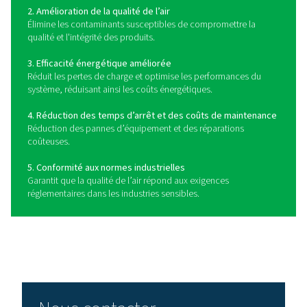
haute performance.
Comment choisir le bon fil
réseau ?
Le choix du bon filtre réseau pour votre système d’air
dépend de plusieurs facteurs clés, notamment le ty
contaminants présents, les niveaux de pureté de l’air r
les spécifications du système. Commencez par identif
principaux polluants de votre alimentation en air (part
humidité, aérosols d’huile ou vapeurs) et choisissez un
conçu pour les éliminer. Pour la protection générale, les 
particules et à coalescence sont idéaux, tandis que les f
charbon actif sont nécessaires pour éliminer les vapeur
et les odeurs.