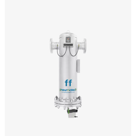
Filtres filetés Ultimate 10-2550
La gamme Ultimate 10-2550 associe une filtration de l'a
en énergie à de faibles coûts d'exploitation. Sa concept
garantit une élimination efficace des aérosols d'huile, un
des particules et une optimisation du débit d'air tout en 
la norme ISO 8573-1:2010.