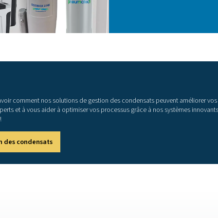
seur, l'air chaud saturé : se refroidit au fur et à mesure qu'il p
aîner de la corrosion, entacher la qualité du produit ou entra
impact sur la durée de vie et les performances des équipements
s condensats d’eau, qui sont un sous-produit des compresseurs d
e des séparateurs eau/huile qui aident à protéger l’environnem
S