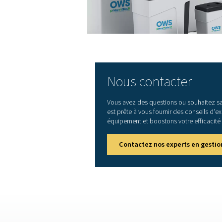
A la sortie d'un compres
condensats qui peut entr
De plus, l’huile et le
Pneumatech propos