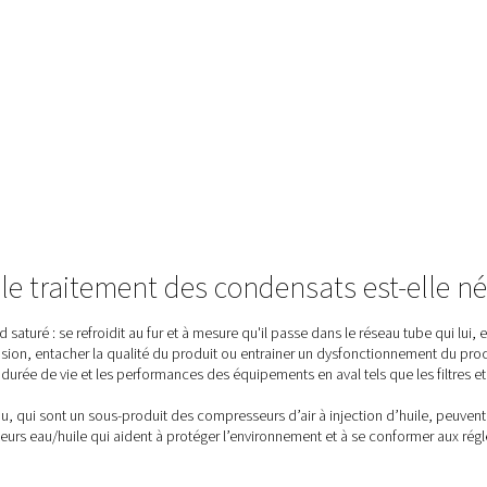
u
ont
els