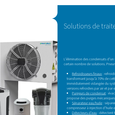
imé,
eau
s en
En
t
urs
n,
 en
ilité
ourquoi le traitement des conden