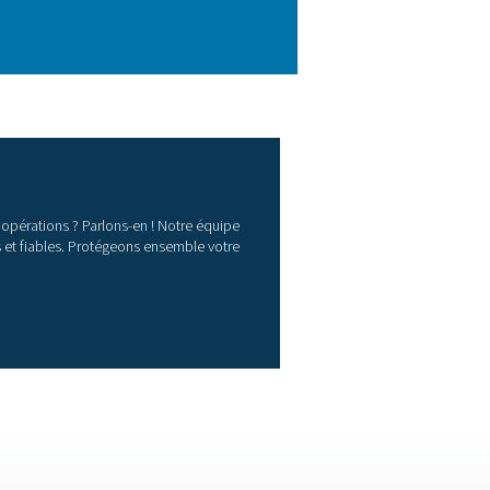
asse dans le réseau tube qui lui, est froid. Cela provoque la form
iner un dysfonctionnement du processus. La présence d'eau a ég
 en aval tels que les filtres et les sécheurs.
’air à injection d’huile, peuvent être dangereux pour l’environ
ent et à se conformer aux réglementations légales de votre pa
olutions de traitement des cond