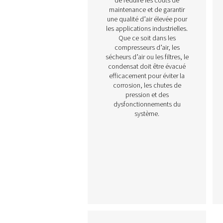
Purges des condens
Les purgeurs de conden
sont des composants
essentiels dans les syst
d’air comprimé, responsa
de l’élimination de l’eau,
l’huile et des contaminant
s’accumulent pendant 
compression de l’air. U
gestion adéquate des
condensats permet d’évi
d’endommager l’équipem
de réduire les coûts d
maintenance et de garan
une qualité d’air élevée 
les applications industriel
Que ce soit dans les