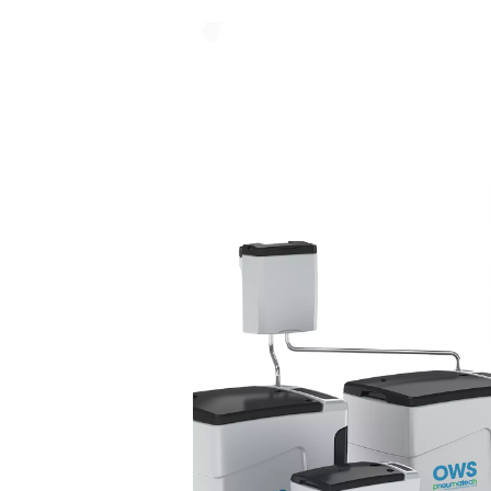
des systèmes d’air compr
conçus pour éliminer l’
liquide et les contaminant
vrac de l’air comprimé. 
éliminant efficacemen
l’humidité, ces séparate
empêchent la corrosio
protègent l’équipement
aval et maintiennent
l’efficacité ainsi que la fiab
globale du système.
P