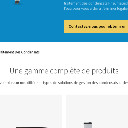
Tr
Le cond
d’air à 
traitem
l’eau po
Cont
 Comprimé
Traitement Des Condensats
Une gamme complète