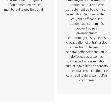
ats
Détecteurs d'eau
sat
Les détecteurs d’eau sont
essentiels pour gérer les
èmes
condensats dans les systèmes
bles
d’air comprimé. Ils identifient
 de
l’humidité à un stade précoce,
s qui
ce qui permet d’éviter la
la
corrosion, les inefficacités et
ne
la contamination des produits.
Installés à des points clés, ils
ter
déclenchent une vidange
ent,
ponctuelle, manuelle ou
e
automatique, protégeant
tir
l’équipement en aval et
pour
maintenant la qualité de l’air.
les.