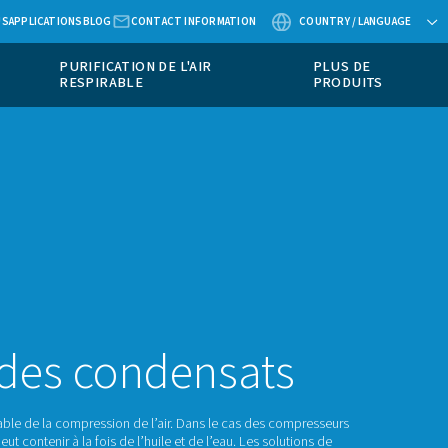
ABOUT US
APPLICATIONS
BLOG
CONTACT
INSTRUMENTS DE
PURIFICATION DE 
MESURE
RESPIRABLE
MENT DE L'AIR