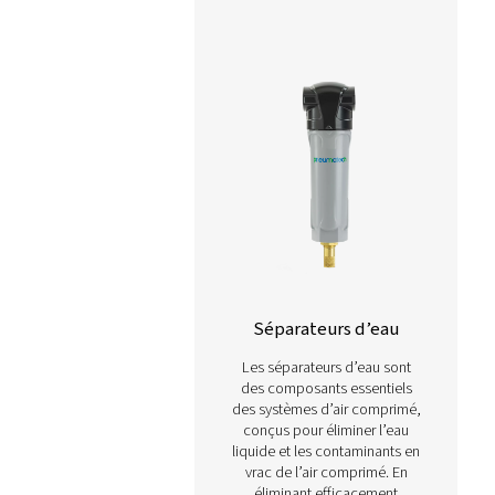
compresseurs d’air, le
sécheurs d’air ou les filtre
condensat doit être éva
efficacement pour éviter
corrosion, les chutes d
pression et des
dysfonctionnements d
système.