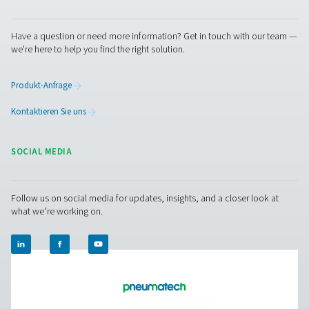
Verdichtung und verwandeln bis zu 70 % dieser Feucht
Wasser, das dann sofort aus dem Druckluftsystem ab
werden kann. Pneumatech bietet luftgekühlte und
wassergekühlte Versionen an.
Kondensatabläufe: Entfernt Wasser aus dem
Druckluftsystem.
Pneumatech bietet mechanische,
zeitgesteuerte und verlustfreie elektronische Ablässe.
Öl-Wasser-Abscheider:
Trennen Sie Öl und Wasse
Kondensat eines öleingespritzten Kompressors und e
Sie das Öl sicher und gesetzeskonform.
Wasserdetektoren
: Erkennen das verbleibende fre
in Ihrem Druckluftsystem.
Kontaktaufnahme