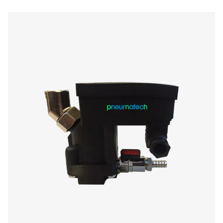
Kondensatablässe
Kondensatableiter sind wesentliche Komponenten
Druckluftsystemen, die dafür verantwortlich sind, Wasse
Verunreinigungen zu entfernen, die sich während 
Druckluftkompression ansammeln. Ein ordnungsge
Kondensatmanagement verhindert Geräteschäden, se
Wartungskosten und gewährleistet eine hohe Druckluftqua
industrielle Anwendungen. Ob in Druckluftkompresso
trocknern oder -filtern, Kondensat muss effektiv abgeleit
um Korrosion, Druckabfälle und Systemineffizienzen zu v