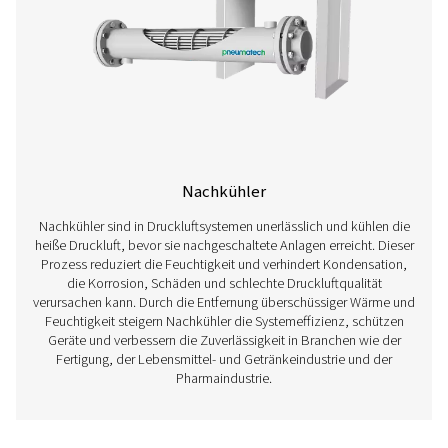
Öl-Wasser-Abscheider
Öl-Wasser-Abscheider sind unverzichtbar für die Entfern
aus Kondensaten in Druckluftsystemen, um die Einhal
Umweltvorschriften zu gewährleisten und Verunreinig
verhindern. Bei der Erzeugung von Druckluft vermisch
Feuchtigkeit und Öl zu Kondensat, das vor der Ents
ordnungsgemäß behandelt werden muss. Ohne einen effe
Wasser-Abscheider kann verunreinigtes Kondensat di
schädigen, Abwassersysteme beschädigen und zu t
Geldbußen führen. Durch die effiziente Trennung von Öl 
ermöglichen diese Systeme eine sichere und lega
Kondensatentsorgung bei gleichzeitiger Aufrechterhal
Effizienz und Zuverlässigkeit des Druckluftsystem