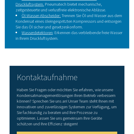
Warum ist ein
Kondensatmanagemen
notwendig?
Die gesättigte heiße Druckluft am Auslass des Kompress
entlang des Kühlrohrnetzes ab. Dadurch bildet sich Ko
das zu Korrosion, schlechter Produktqualität od
Prozessstörungen führen kann. Wasser am Einlass von F
Trockner hat ebenfalls Auswirkungen auf Lebensdau
Leistung.