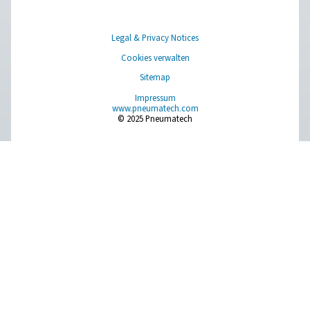
Haben Sie Fragen oder möchten Sie erfahren, wie un
Kondensatmanagementlösungen Ihren Betrieb verbe
können? Sprechen Sie uns an! Unser Team steht Ihnen
innovativen und zuverlässigen Systemen zur Verfügu
Sie fachkundig zu beraten und Ihre Prozesse zu
optimieren. Lassen Sie uns gemeinsam Ihre Geräte
schützen und Ihre Effizienz steigern!
Kontaktieren Sie unsere Experten für
Kondensatmanagement
Pure Air . Pure Gas