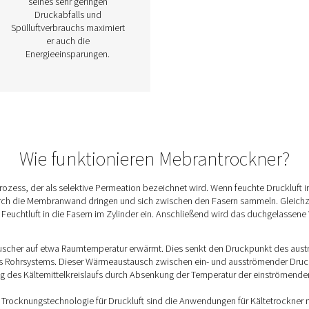
PSMD 3–35
er
Membrantrockner
tet
Der PSMD 3–35 kombiniert
reie
Drucklufttrocknungseffizienz
ine
mit wartungsfreier Trocknung
.
für die anspruchsvollsten
r
Anwendungen und bietet eine
icht
Drucktaupunktunterdrückung
s zu
von 32 °C oder 55 °C. Der
PSMD hat keine beweglichen
Komponenten, was es einfach
ist
zu bedienen und 100 %
nd
wartungsfrei macht. Dank
seines sehr geringen
Druckabfalls und
nere
Spülluftverbrauchs maximiert
er auch die
Energieeinsparungen.