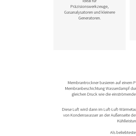
M POU 2–
16 Membrantrockn
Die M POU 2-16-Reihe bie
eine kompakte, leistungsf
Trocknungslösung für kle
Druckluftanwendungen
Mithilfe fortschrittliche
Membrantechnologie erre
er Drucktaupunkte von bi
-40 °C/-40 °F und
gewährleistet so eine
zuverlässige Leistung. Er 
einfach zu installieren u
ideal für
Präzisionswerkzeuge,
Gasanalysatoren und klei
Generatoren.