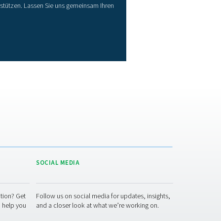
i dem der Taupunkt bei einem bestimmtenWert unter der Umge
che industrielle Anwendungen, bei denen die vollständige Entfer
idend ist.
reichen, was zu einem Ablufttaupunkt von 3°C/40°F führt, oder
Fähigkeiten sind ausreichend für Betriebe, die darauf abzielen, 
 sie extrem niedrige Taupunkte unter -40°C/-40°F erreichen m
 als effizienter erweisen.
antrockner
 einfaches Design ohne bewegliche Teile, was die Wahrschein
heit bedeutet, dass weniger Dinge schiefgehen können, was zu 
äßige Kontrollen und gelegentliche Reinigungen, die oft schnel