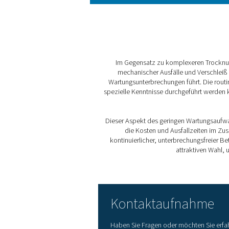
3. Keine beweglichen Teil
Ohne mechanische Kompone
Zuverlässigkeit und einen ge
4. Geringer Stromverbrau
Ihr energieeffizientes Desig
gleichzeitig die Nachhaltigke
5. Minimaler Wartungsauf
Dank ihrer einfachen Konstr
weniger Unterbrechungen un