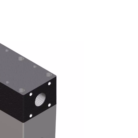
brantrockner?
ird. Wenn feuchte Druckluft in den Trocknerzylinder gelangt, l
en Fasern sammeln. Gleichzeitig dringt trockene Luft mit n
hließend wird das duchgelassene Wasser aus dem Zylinder abgel
senkt den Druckpunkt des austretenden Stroms und verhindert 
ein- und ausströmender Druckluft reduziert somit auch die er
er Temperatur der einströmenden Druckluft.
 Anwendungen für Kältetrockner nahezu endlos.