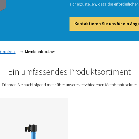
Unbehan
pneumat
Permeat
sicherzu
Kont
ung
Drucklufttrockner
Membrantrockner
Ein umfassendes Pro