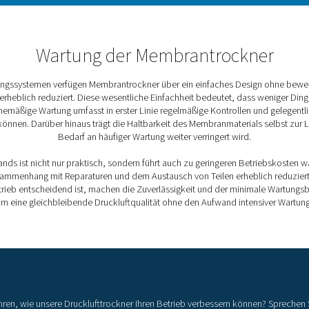
e
nten bieten Membrantrockner eine höhere
ringeren Verschleiß im Laufe der Zeit.
ch
n hält die Betriebskosten niedrig und unterstützt
itsziele.
wand
uktion ist der Wartungsbedarf gering, was zu
d geringeren Servicekosten führt.
Durch Membrantrockner er