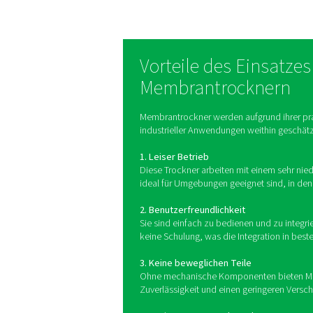
Membrantrockner basiere
Membranbeschichtung Was
gleichen Druck wie d
Diese Luft wird dann im L
von Kondenswasser an der 