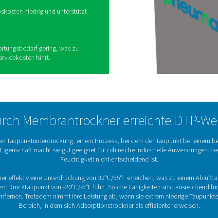
insatzes von
knern
rund ihrer praktischen Vorteile in einer Vielzahl
eithin geschätzt:
t einem sehr niedrigen Geräuschpegel, wodurch sie
t sind, in denen eine leise Leistung wichtig ist.
n und zu integrieren und erfordern kaum oder gar
egration in bestehende Einrichtungen optimiert.