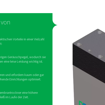
Wie funktionieren Me
n auf einem Prozess, der als selektive Permeation bezeichnet w
serdampf durch die Membranwand dringen und sich zwischen d
ie einströmende Feuchtluft in die Fasern im Zylinder ein. Ansc
uft-Luft-Wärmetauscher auf etwa Raumtemperatur erwärmt. Dies 
Außenseite des Rohrsystems. Dieser Wärmeaustausch zwischen 
Kühlleistung des Kältemittelkreislaufs durch Absenkung d
Als beliebteste Trocknungstechnologie für Druckluft sind die