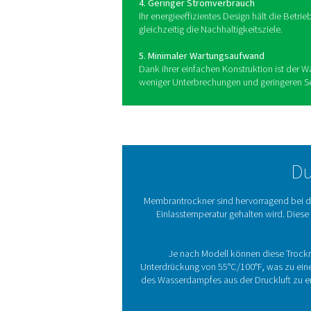
Vorteile des E
Membrantroc
Membrantrockner werden aufg
industrieller Anwendungen w
1. Leiser Betrieb
Diese Trockner arbeiten mi
ideal für Umgebungen geeigne
2. Benutzerfreundlichkeit
Sie sind einfach zu bediene
keine Schulung, was die Int