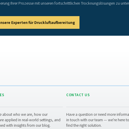
vorragend bei der Taupunktunterdrückung, einem Prozess, be
ten wird. Diese Eigenschaft macht sie gut geeignet für zahlrei
Feuchtigkeit nicht entsche
en diese Trockner effektiv eine Unterdrückung von 32°C/55°F er
00°F, was zu einem
Drucktaupunkt
von -20°C/-5°F führt. Solche 
Druckluft zu entfernen. Trotzdem nimmt ihre Leistung ab, wenn
Bereich, in dem sich Adsorptionstrockner
Wartung der Membr
exeren Trocknungssystemen verfügen Membrantrockner über ein
 und Verschleiß erheblich reduziert. Diese wesentliche Einfach
ührt. Die routinemäßige Wartung umfasst in erster Linie regelm