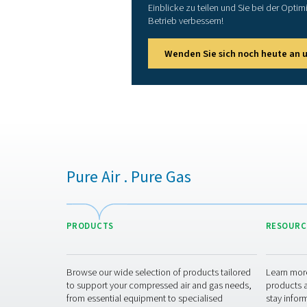
Membrantrockner sind her
Einlasstemperatur gehal
Je nach Modell könn
Unterdrückung von 55°C/1
des Wasserdampfes aus der 
Im Gegensatz zu kompl
mechanischer Ausfälle
Wartungsunterbrechungen f