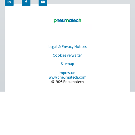
Kontaktaufnahme
Haben Sie Fragen zu unseren Messgeräten oder möc
Sie erfahren, wie sie Ihren Betrieb verbessern können
Sprechen Sie uns an! Unser Team steht Ihnen mit
fachkundiger Beratung und Anleitung zur Optimierung
Prozesse mit unseren genauen und zuverlässigen
Lösungen zur Verfügung. Lassen Sie uns die Präzisio
sicherstellen und die Leistung Ihres Systems auf ein 
Niveau heben!
Wenden Sie sich an unsere Spezialisten für
Messgeräte