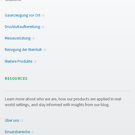
Vorteile der Verwendung vo
Taupunktmessgeräten
Taupunktmessgeräte spielen eine entscheidende Rolle b
Aufrechterhaltung der Qualität und Effizienz von Drucklu
Gassystemen, indem sie den Feuchtegehalt genau mess
Übermäßige Feuchtigkeit kann zu Geräteschäden,
Produktionsineffizienzen und der Nichteinhaltung von
Branchenvorschriften führen. Durch die Integration der
Taupunktüberwachung können Unternehmen
feuchtigkeitsbedingte Probleme proaktiv angehen und i
Betrieb optimieren.
1. Verhindert feuchtigkeitsbedingte Schäden
Hilft, Korrosion, Einfrieren und Verunreinigungen in
Druckluftsystemen zu vermeiden.