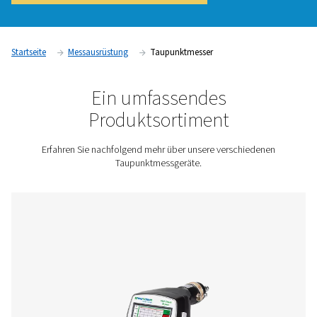
feuchtigkeitsbedingte Probleme zu verhindern, die die Syst
und Produktqualität beeinträchtigen können. Branchen wie 
Lebensmittel- und Getränkeindustrie sowie die Elektronikher
verlassen sich auf die Taupunktüberwachung, um die Einhalt
Druckluftqualitätsstandards und die Aufrechterhaltung einer
Betriebsleistung sicherzustellen.
Kontaktieren Sie uns für ein Angebot!
Startseite
Messausrüstung
Taupunktmesser
Ein umfassendes
Produktsortiment