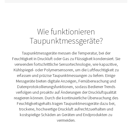
Taupunktfühler PDP Sens T20/T60/T1
Die PDP Sens T20/T60/T100-Reihe gewährleistet eine 
Restfeuchtemessung in Druckluft- und Gassystemen und
zur Aufrechterhaltung einer trockenen, hochwertigen Luf
verhindert Systemineffizienzen. Mit schnellen Ansprec
langfristiger Stabilität und Hochdruckbeständigkeit liefer
Echtzeitdaten für kritische Anwendungen.