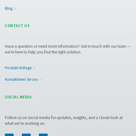
2. Gewährleistet die Konformität
Erfüllt Industriestandards für die Druckluftqualität, wie z
8573, für die Feuchtigkeitskontrolle.
3. Verbessert die Systemeffizienz
Reduziert das Risiko von Druckabfällen und Energieverl
durch übermäßige Feuchtigkeit.
4. Unterstützt die vorausschauende Wartung
Bietet Echtzeitdaten zur frühzeitigen Erkennung potenzie
Probleme.
5. Verbessert die Produktqualität
Gewährleistet trockene, hochwertige Druckluft für empf
Anwendungen in der Fertigung, im Gesundheitswesen un
Lebensmittelverarbeitung.