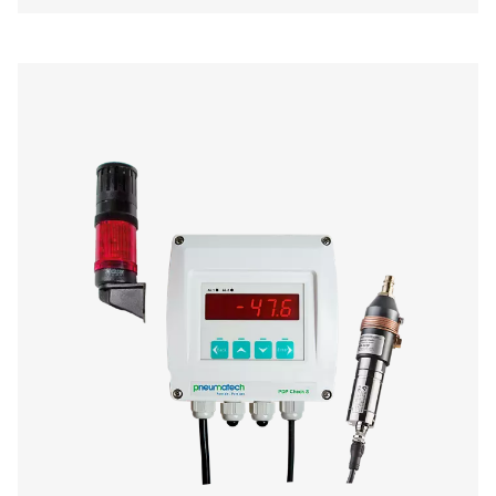
PDP Check M Mobile Taupunktmesse
PDP Check M und M Plus sind mobile Taupunktmesser, di
genaue Überwachung von Druckluft und Gasen entwickel
Sie bieten zuverlässige Einblicke in die Feuchtigkeit des
helfen Unternehmen dabei, die Leistung zu optimieren 
effizienten Betrieb über verschiedene Anwendungen h
gewährleisten.