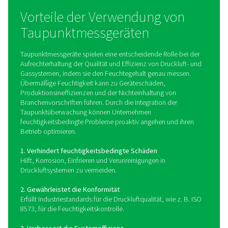
PDP Check 500 S2/S1 Taupunktmesse
Der PDP Check 500 S2/S1 ist ein hochpräzises Taupunk
für Kälte-, Membrantrockner und Adsorptionstrockner. 
integrierten Display, einem Alarmrelais und einer Mod
Schnittstelle bietet er Überwachung und Alarme in Echt
sorgt so für trockene, hochwertige Druckluft und System
Wie funktionieren
Taupunktmessgeräte?