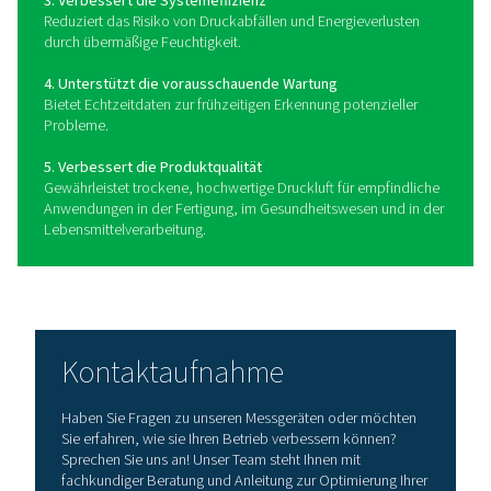
Taupunktmessgeräte messen die Temperatur, bei 
Feuchtigkeit in Druckluft oder Gas zu Flüssigkeit kondens
verwenden fortschrittliche Sensortechnologie, wie kap
Kühlspiegel- oder Polymersensoren, um die Luftfeuchti
erfassen und präzise Taupunktmessungen zu liefern. 
Messgeräte bieten digitale Anzeigen, Fernüberwachu
Datenprotokollierungsfunktionen, sodass Bediener 
verfolgen und proaktiv auf Änderungen der Druckluftq
reagieren können. Durch die kontinuierliche Überwac
Feuchtigkeitsgehalts tragen Taupunktmessgeräte daz
trockene, hochwertige Druckluft aufrechtzuerhalte
kostspielige Schäden an Geräten und Endprodukte
vermeiden.