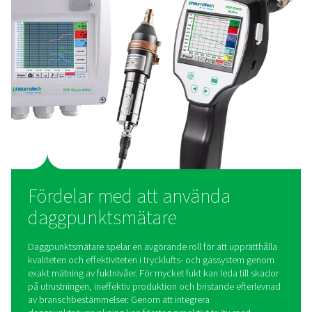
PDP-kontroll 500 S2/S1 daggpunktsmät
PDP Check 500 S2/S1 är en daggpunktsmätare med hög 
utformad för kyl-, membran- och adsorptionstorkar. 
integrerad display, larmrelä och Modbus-RTU-gräns
tillhandahåller den övervakning och varningar i realtid,
säkerställer torr luft av hög kvalitet och systemeffekti