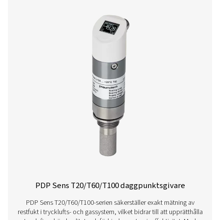
PDP-kontroll S3/S4 stationära daggpunkts