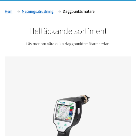
äventyra systemets effektivitet och produktkvalitet. Bransc
läkemedels-, livsmedels- och elektroniktillverkning förlitar si
daggpunktsövervakning för att säkerställa efterlevnad av str
luftkvalitetsstandarder och upprätthålla optimal driftprestan
Kontakta oss för en offert!
Hem
Mätningsutrustning
Daggpunktsmätare
Heltäckande sortiment
Läs mer om våra olika daggpunktsmätare nedan