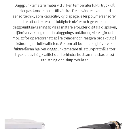
torr luft av hög kvalitet och förhindra systemineffektivi
snabba svarstider, långvarig stabilitet och högtrycksbes
levererar den exakta realtidsdata för kritiska tillämpn