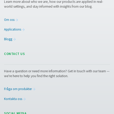
daggpunktsövervakning kan företag proaktivt ta itu me
fuktrelaterade problem och optimera sin verksamhet.
1. Förhindrar fuktrelaterade skador
Hjälper till att förhindra korrosion, frysning och kontamin
tryckluftssystem.
2. Efterlevnad av lagar
Uppfyller industristandarder för luftkvalitet, som ISO 857
fuktkontroll.
3. Förbättrad systemeffektivitet
Minskar risken för tryckfall och energiförluster på grund 
hög luftfuktighet.
4. Förutsägbart underhåll
Ger realtidsdata för tidig upptäckt av potentiella proble
5. Förbättrad produktkvalitet