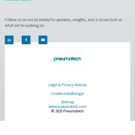
Säkerställer torr luft av hög kvalitet för känsliga tillämpn
inom tillverkning, sjukvård och livsmedelsbearbetning.
Kontakta oss
Har du frågor om vår mätutrustning eller vill du veta h
kan förbättra din verksamhet? Kontakta oss idag! Vår
finns här för att ge expertråd och vägleda dig i att op
dina processer med våra exakta och tillförlitliga lösni
Låt oss säkerställa precision och ta ditt systems pre
till nästa nivå!
Kontakta våra mätutrustningsexperter