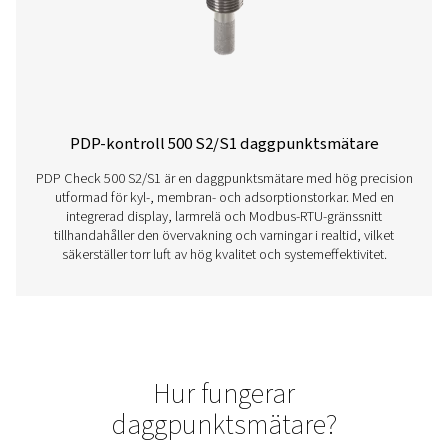
PDP Sens T20/T60/T100 daggpunktsgiv
PDP Sens T20/T60/T100-serien säkerställer exakt mät
restfukt i trycklufts- och gassystem, vilket bidrar till att u