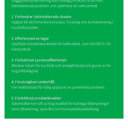
Hur fungerar
daggpunktsmätare?
Daggpunktsmätare mäter vid vilken temperatur fukt i tr
eller gas kondenseras till vätska. De använder avan
sensorteknik, som kapacitiv, kyld spegel eller polymer
för att detektera luftfuktighetsnivåer och ge exak
daggpunktsavläsningar. Vissa mätare erbjuder digitala d
fjärrövervakning och dataloggningsfunktioner, vilket 
möjligt för operatörer att spåra trender och reagera pro
förändringar i luftkvaliteten. Genom att kontinuerligt 
fuktnivåerna hjälper daggpunktsmätare till att upprätthå