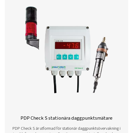
PDP Check M portabla daggpunktsmät
PDP Check M och M Plus är portabla daggpunktsmätare
för exakt övervakning av tryckluft och gaser. De ger tillfö
insikter i systemets fuktnivåer, vilket hjälper företag att
prestanda och säkerställa effektiv drift i olika tillämp