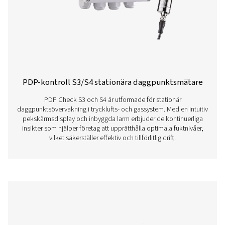
PDP Check S stationära daggpunktsmät
PDP Check S är utformad för stationär daggpunktsöverv
trycklufts- och gassystem. Den är permanent installera
kontinuerliga och exakta avläsningar, vilket hjälper för
effektivt detektera restfukt och upprätthålla konse
systemprestanda.