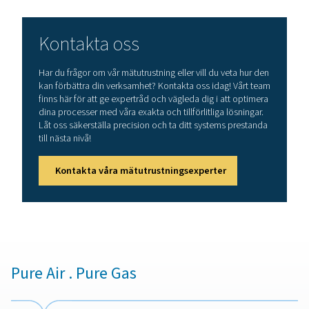
tryckluft av hög kvalitet och förhindra kostsamma sk
utrustning och slutprodukter.