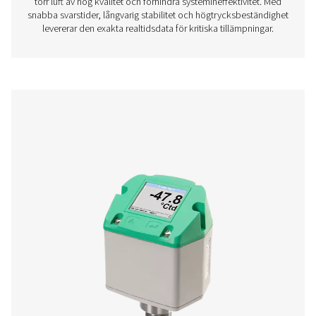
PDP Check S3 och S4 är utformade för stationä
daggpunktsövervakning i trycklufts- och gassystem. Med e
pekskärmsdisplay och inbyggda larm erbjuder de konti
insikter som hjälper företag att upprätthålla optimala fu
vilket säkerställer effektiv och tillförlitlig drift.