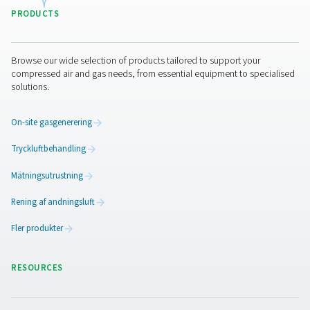
Fördelar med att använda
daggpunktsmätare
Daggpunktsmätare spelar en avgörande roll för att upprä
kvaliteten och effektiviteten i trycklufts- och gassyste
exakt mätning av fuktnivåer. För mycket fukt kan leda til
på utrustningen, ineffektiv produktion och bristande eft
av branschbestämmelser. Genom att integrera