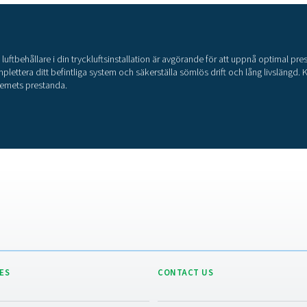
T
Try
try
hög 
try
Ny
v
v
s