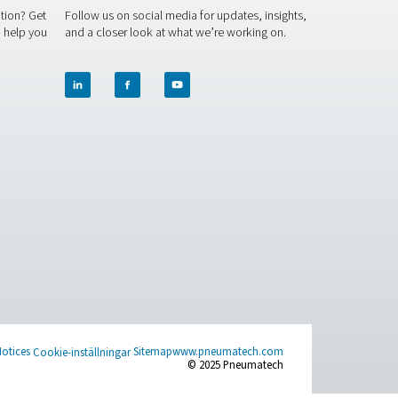
tbehållare fungerar som buffertar för att klara topparna i efterfrå
tem och optimera anläggningens driftseffektivitet.
orska våra tryckluftsbehållare
görande för att uppnå optimal prestanda och energieffektivitet. Vå
sömlös drift och lång livslängd. Kontakta oss för att ta reda på 