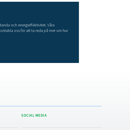
ryckluftsbehållare
ckluftskärl, även kallade luftbehållare, är nödvändiga för att stab
ckvariationer och tillhandahålla lagringskapacitet för att möta 
efterfrågan. De ökar effektiviteten och tillförlitligheten i ditt
ckluftssystem.​
ckelegenskaper
Tryckstabilisering:
Hjälper till att upprätthålla ett jämnt sys
ilket minskar belastningen på kompressorerna.
Kondensathantering:
Underlättar avlägsnandet av fukt från t
ilket skyddar utrustningen nedströms.​
Robust konstruktion:
Byggd för att uppfylla stränga
äkerhetsstandarder, vilket säkerställer tillförlitlig prestanda unde