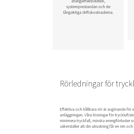
Rörsystem för tryckl
Tryckluftsrörsystem är
avgörande för effektiv
fördelning av tryckluft 
industrianläggningar. Et
välkonstruerat rörsyst
minimerar tryckfall, förhin
kontaminering och
säkerställer tillförlitlig
luftförsörjning till utrustn
och arbetsstationer. Att v
högkvalitativa rörmaterial
layouter kan avsevärt påv
energieffektiviteten,
systemprestandan och 
långsiktiga driftskostnade