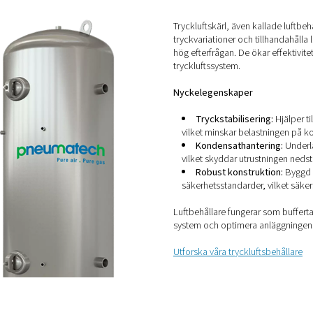
onstruerad för att ge ett jämnt luftflöde, vilket
kförluster.​
l: Tillverkade av korrosionsbeständiga material för
ngd och bibehålla luftrenheten.​
modulära designen möjliggör snabb och flexibel
ggör framtida systemutökningar.
pelar en viktig roll för att upprätthålla
ystemet genom att leverera luft med minimalt läckage
tryckluftsledningar