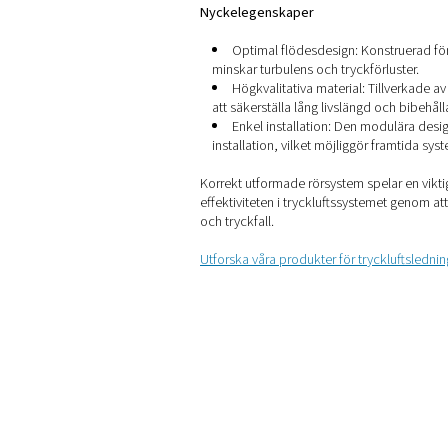
Rörledningar f
Effektiva och hållbara rör är
anläggningen. Våra lösningar
minimera tryckfall, minska e
säkerställer att din utrustni