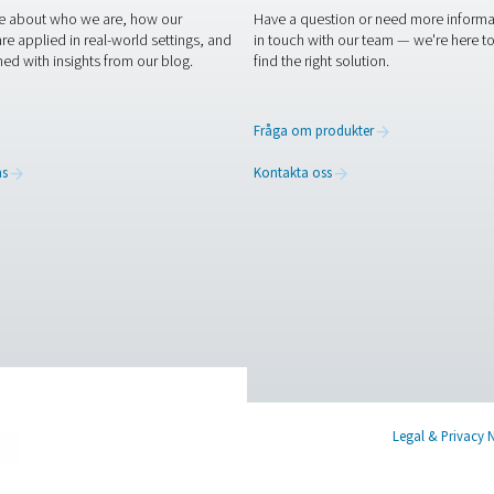
Luf
sys
Utf
rörledningar och luftbehållare i din tryckluftsinstallation är av
made för att komplettera ditt befintliga system och säkerställa 
kan förbättra systemets prestanda.
 experter