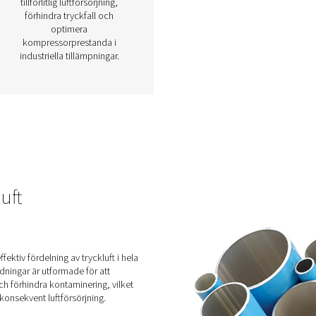
uft
Tryckluftsbehållare
Tryckluftsbehållare spelar en
avgörande roll i
i
tryckluftssystem genom att
t
lagra och stabilisera tillförseln
em
av tryckluft. De hjälper till att
drar
hantera fluktuationer i
efterfrågan, minska
energiförbrukningen och
ing
förbättra systemets
älja
övergripande effektivitet.
 och
Luftbehållare är avgörande för
erka
att säkerställa en stabil och
tillförlitlig luftförsörjning,
de
förhindra tryckfall och
rna.
optimera
kompressorprestanda i
industriella tillämpningar.