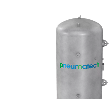
Nyckelegenskaper
Optimal flödesdesign: K
minskar turbulens och tryc
Högkvalitativa materia
att säkerställa lång livslä
Enkel installation: Den
installation, vilket möjli
Korrekt utformade rörsystem s
effektiviteten i tryckluftss
och tryckfall.
Utforska våra produkter för 