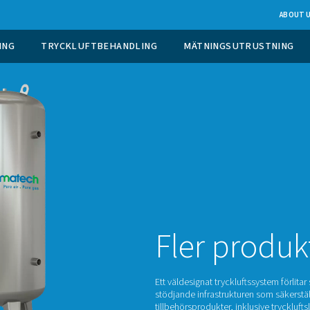
 GASGENERERING
TRYCKLUFTBEHANDLING
Fl