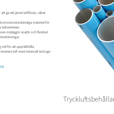
ör tryckluft
 avgörande för effektiv fördelning av tryckluft i hela
 för tryckluftsledningar är utformade för att
nergiförluster och förhindra kontaminering, vilket
ng får en ren och konsekvent luftförsörjning.​