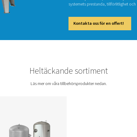
Ett väld
stödjand
tillbehö
systemet
Kont
Heltäckande so