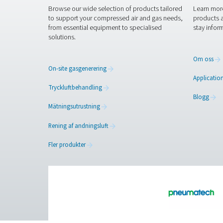
Kontakta oss
Att integrera högkvalitativa 
tillbehörsprodukter är utfor
våra tryckluftsrör och kärl 
Ta kontakt med våra