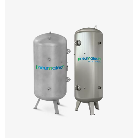
Tuberías de aire comprimido
Los sistemas de tuberías de aire comprimido son esenci
distribuir de forma eficiente el aire comprimido en to
instalaciones industriales. Un sistema de tuberías bien
minimiza las caídas de presión, evita la contaminación y
un suministro de aire fiable a los equipos y estaciones d
Elegir materiales y diseños de tuberías de alta calidad p
un impacto significativo en la eficiencia energética, el r
del sistema y los costes operativos a largo plazo