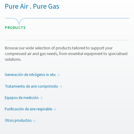
Depósitos de aire comprimi
Los depósitos de aire comprimido, también conocido
depósitos de aire, son esenciales para estabilizar las
fluctuaciones de presión y proporcionar capacidad de
almacenamiento para satisfacer los periodos de máxim
demanda. Mejoran la eficiencia y la fiabilidad de su sis
aire comprimido.​
Características clave
Estabilización de la presión:
ayuda a mantener u
presión del sistema constante, reduciendo la carga en
compresores.
Gestión de condensados:
facilita la eliminación 
humedad del aire comprimido, protegiendo los equi