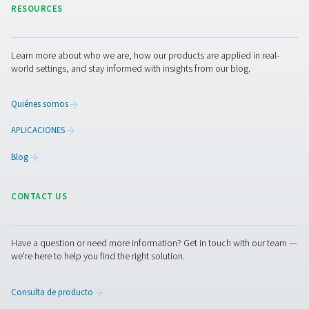
posteriores.​
Construcción robusta:
construida para cumplir c
estrictos estándares de seguridad, lo que garantiza u
rendimiento fiable bajo presión.
Los depósitos de aire actúan como amortiguadores pa
adaptarse a los picos de demanda de su sistema y opti
eficiencia de funcionamiento de su planta.
Explore nuestros productos de depósitos de aire comp
Contáctenos
La integración de tuberías y depósitos de aire de alta c
su configuración de aire comprimido es crucial para log