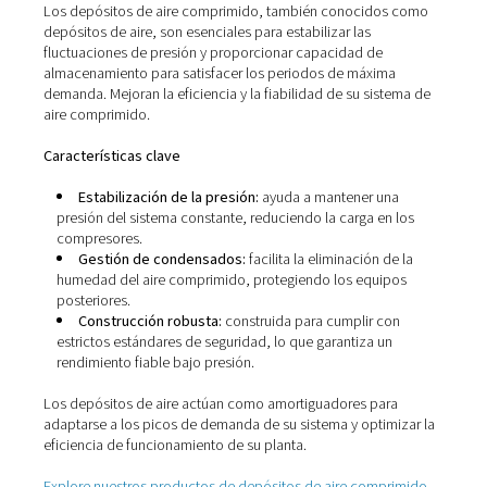
flujo de aire suave, reduciendo las turbulencias y las 
de presión.​
Materiales de alta calidad: fabricados con materia
resistentes a la corrosión para garantizar la longevida
mantener la pureza del aire.​
Instalación sencilla:
el diseño modular permite un
instalación rápida y flexible, lo que permite futuras
ampliaciones del sistema.
Los sistemas de tuberías correctamente diseñados
desempeñan un papel vital a la hora de mantener la efic
de su sistema de aire comprimido suministrando aire c
y caídas de presión mínimas.
Explore nuestros productos de tuberías de aire compri