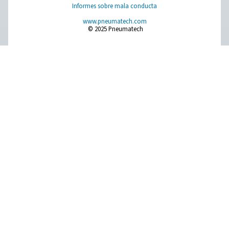
PRODUCTS
Browse our wide selection of products tailored to support 
compressed air and gas needs, from essential equipment to
solutions.
Generación de nitrógeno in situ
Tratamiento de aire comprimido
Equipos de medición
Purificación de aire respirable
Otros productos