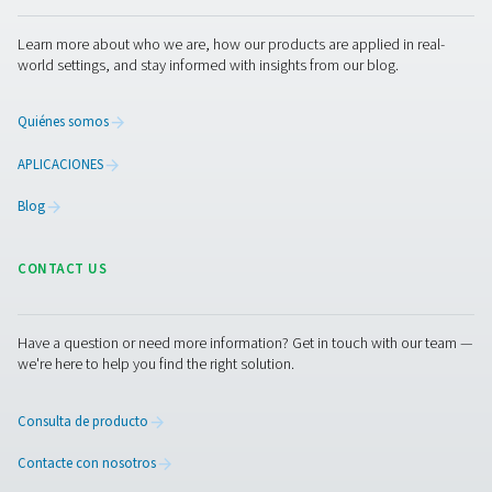
detector en condiciones óptimas evita fallos inespera
sistema y garantiza una supervisión continua de los ni
humedad.
Contáctenos ahora
¿Tiene alguna pregunta o desea saber cómo nuestra
soluciones de gestión de condensados pueden mejo
sus operaciones? ¡Contáctenos hoy mismo! Nuestro
equipo está listo para ofrecerle asesoramiento exper
ayudarle a optimizar sus procesos con nuestros sist
innovadores y fiables. ¡Protejamos su equipo y
aumentemos su eficiencia juntos!
Póngase en contacto con nuestros expertos