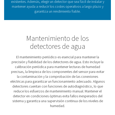
2. Mantiene la calidad del aire
Ayuda a cumplir las normas de pureza del aire comprim
8573-1, garantizando aire seco para aplicaciones crítica
3. Reduce el tiempo de inactividad La
detección temprana de la humedad permite una acción
correctiva rápida, lo que minimiza las interrupciones op
4. Mejora la eficiencia energética
Evita caídas de presión e ineficiencias del sistema cau
la acumulación de agua.
5. Mejora la calidad del producto
Garantiza que el aire comprimido permanezca limpio y
evitando la contaminación en las industrias alimentaria,
farmacéutica y electrónica.