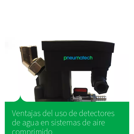
¿Cómo funcionan los detect
de agua?
Los detectores de agua supervisan el contenido de h
los sistemas de aire comprimido mediante una tecnol
detección avanzada. Se instalan en puntos críticos, d
los secadores de aire, filtros o en el punto de uso,
proporcionar datos en tiempo real sobre los nivele
humedad. Cuando el detector detecta un exceso de
activa una alerta, lo que permite a los operarios toma
inmediatas antes de que la humedad cause daños o in
la producción. Algunos detectores utilizan sensores ó
capacitivos o resistivos para detectar la presencia de 
que garantiza una alta sensibilidad y fiabilidad en di
condiciones de funcionamiento.