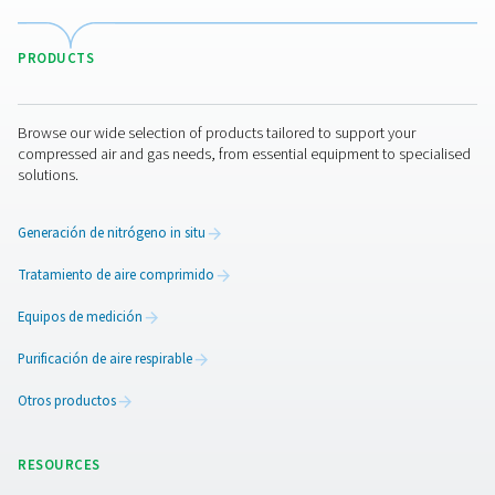
existentes. Además, elegir un detector que sea fácil de i
mantener ayuda a reducir los costes operativos a largo
garantiza un rendimiento fiable.
Mantenimiento de los
detectores de agua
El mantenimiento periódico es esencial para manten
precisión y fiabilidad de los detectores de agua. Esto i
calibración periódica para mantener lecturas de h
precisas, la limpieza de los componentes del sensor pa
la contaminación y la comprobación de las conexi
eléctricas para garantizar un funcionamiento adecuado
detectores cuentan con funciones de autodiagnóstico
reduce los esfuerzos de mantenimiento manual. Mant