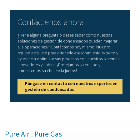
Cómo elegir el detector de 
adecuado
La selección del detector de agua adecuado depen
factores como el nivel de sensibilidad, las condicio
funcionamiento, la integración del sistema y la facili
mantenimiento. Los sensores de alta precisión son cr
para las industrias que requieren aire ultraseco, co
fabricación farmacéutica y electrónica. El detector t
debe ser compatible con la presión y la temperatu
funcionamiento del sistema para garantizar lecturas p
Algunos modelos ofrecen salidas digitales y capacid
monitorización remota, lo que permite el seguimiento 
en tiempo real e integración con los sistemas de monit