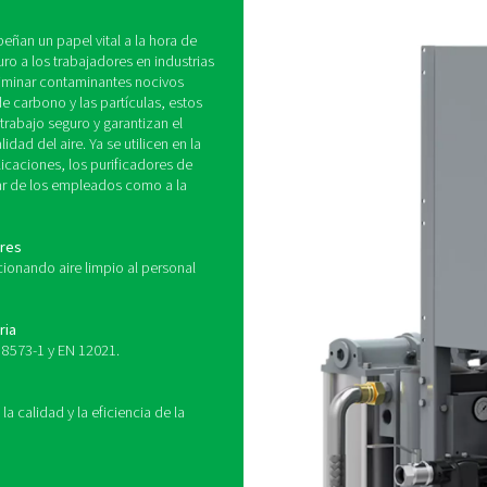
¿Cómo funcionan los purificado
respirable utilizan una filtración multietapa para eliminar los
uele implicar prefiltros para capturar partículas sólidas, filtros
s, y capas de catalizador para convertir gases nocivos como 
de presión y dispositivos de monitorización para garantizar un 
o en aplicaciones médicas, estos purificadores desempeñan un 
ar un purificador de aire