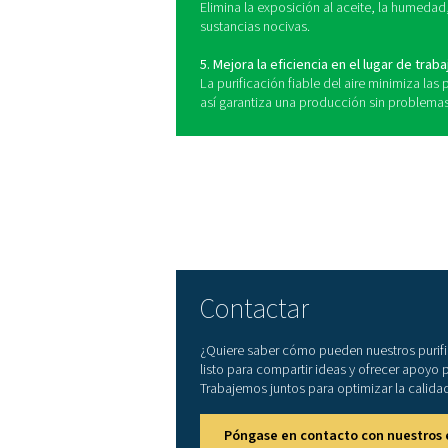
Los purificadores de aire r
proporcionar aire comprimid
en las que la calidad del ai
como el aceite, la humedad,
sistemas ayudan a mantener 
cumplimiento de estrictos es
fabricación, la atención san
aire respirable contribuyen
eficiencia operativa.
1. Garantiza la seguridad 
Elimina los contaminantes n
que trabaja en entornos pel
2. Cumple con los estándar
Cumple con normativas estr