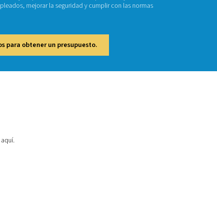
ificadores de aire respirable garantizan un aire seguro y exent
as como la farmacéutica, la alimentaria y las bebidas, la sanidad
 la humedad, el monóxido de carbono y las partículas del aire
s a proteger la salud de los empleados, mejorar la seguridad 
ionales de calidad del aire.
ase en contacto con nosotros para obtener un presupue
de productos