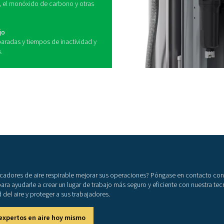
espirable desempeñan un papel vital a la hora de
o limpio y seguro a los trabajadores en industrias
re es crítica. Al eliminar contaminantes nocivos
 el monóxido de carbono y las partículas, estos
un entorno de trabajo seguro y garantizan el
tándares de calidad del aire. Ya se utilicen en la
itaria u otras aplicaciones, los purificadores de
 tanto al bienestar de los empleados como a la
de los trabajadores
ocivos, proporcionando aire limpio al personal
igrosos.
es de la industria
ictas como ISO 8573-1 y EN 12021.