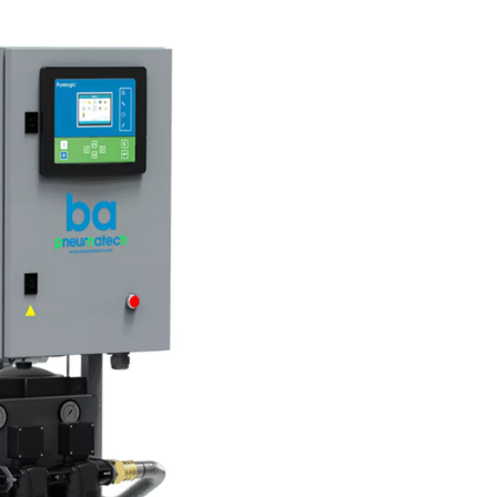
res de aire respirable?
 contaminantes del aire comprimido, lo que garantiza que sea seg
 coalescentes para eliminar aceite y agua, filtros de carbón acti
el monóxido de carbono en compuestos inocuos. Algunos sistem
flujo de aire y una calidad constantes. Tanto si se utilizan en 
papel fundamental en el suministro de aire limpio y respirable