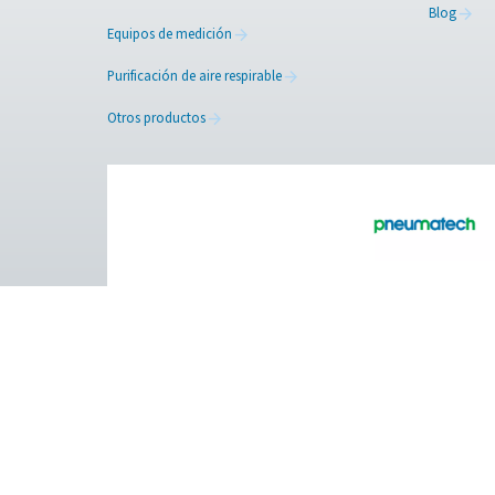
Contactar
¿Quiere saber cómo pueden 
listo para compartir ideas 
Trabajemos juntos para optim
Póngase en contacto 
Pure Air . Pure Gas