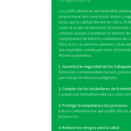
Los purificadores de aire 
inhalación. El proceso s
eliminar olores y vapore
incorporan reguladores 
industriales com
Ventajas de us
respirable