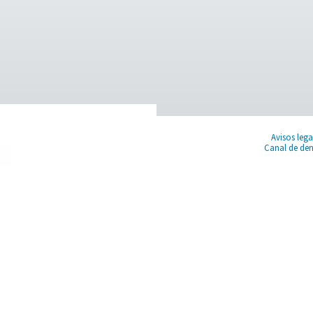
nuestros purificadores de aire respirable mejorar sus opera
y ofrecer apoyo para ayudarle a crear un lugar de trabajo más s
izar la calidad del aire y proteger a sus trabajadores.
con nuestros expertos en aire hoy mismo