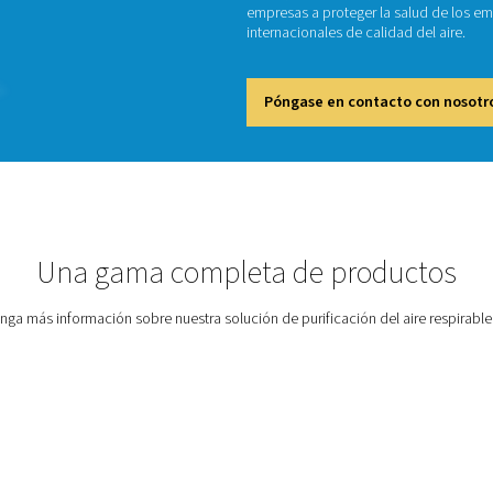
Los pur
industri
aceite,
empresa
internac
Póng
spirable
Una gama completa 