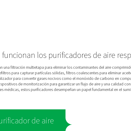
re
E
ido
ara
omo
ntura
eado
o de
y un
a la
a, la
 el
e.