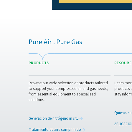
3. Protege la maquinaria y
Evita la contaminación que p
producción.
4. Reduce los riesgos para
Elimina la exposición al ac
sustancias nocivas.
5. Mejora la eficiencia en e
La purificación fiable del a
así garantiza una producci