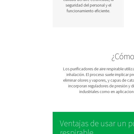
BA 25-300 HE
Purificadores de ai
respirable
La gama BA 25-300 H
suministra aire comprim
libre de contaminantes p
aplicaciones críticas, c
excavación de túneles, pi
por pulverización y chorr
de arena. Con un proces
filtración de siete etapas 
diseño innovador, garantiz
calidad del aire certificad
seguridad del personal y
funcionamiento eficient