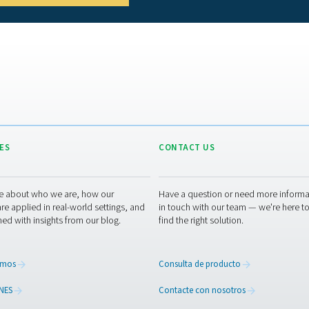
 los procesos
odría afectar a la calidad y la eficiencia de la
 la salud
eite, la humedad, el monóxido de carbono y otras
l lugar de trabajo
ire minimiza las paradas y tiempos de inactividad y
ón sin problemas.