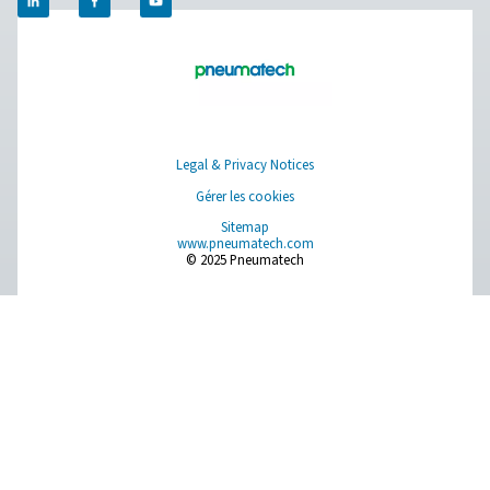
Browse our wide selection of products tailored to support 
compressed air and gas needs, from essential equipment to
solutions.
Production de gaz sur site
Traitement de l'air comprimé
Instruments de mesure
Purification de l'air respirable
Plus de produits
RESOURCES