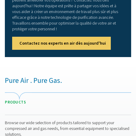
normes strictes de qualité de l’air. Qu’ils soient utilisés 
fabrication, les soins de santé ou d’autres applications, 
purificateurs d’air respirable contribuent à la fois au bie
des employés et à l’efficacité opérationnelle.
1. Garantit la sécurité du personnel
Élimine les contaminants nocifs, fournissant un air prop
personnel travaillant dans des environnements dangereu
2. Conforme aux normes industrielles
Conforme aux réglementations strictes telles que ISO 85
EN 12 021.
3. Protège l’équipement et les processus
Empêche la contamination susceptible d’affecter la qual
l’efficacité de la production.
4. Réduit les risques pour la santé
Élimine l’exposition à l’huile, à l’humidité, au monoxyde