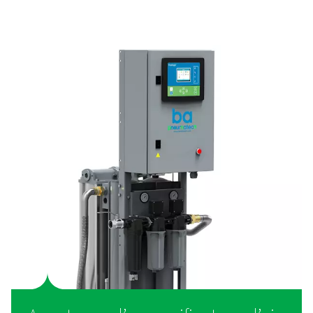
Comment fonctionnent l
purificateurs d’air respirab
Les purificateurs d’air respiratoire utilisent une filtratio
étapes pour éliminer les contaminants de l’air comp
garantissant ainsi qu’il peut être inhalé en toute sécur
processus implique généralement des préfiltres pour 
les particules solides, des filtres coalescents pour élimin
et l’eau, des filtres à charbon actif pour éliminer les ode
vapeurs et des couches catalytiques pour convertir l
nocifs tels que le monoxyde de carbone en comp
inoffensifs. Certains systèmes intègrent également
régulateurs de pression et des dispositifs de surveilla
garantir un débit d’air et une qualité constants. Qu’ils
utilisés dans des environnements industriels ou des app