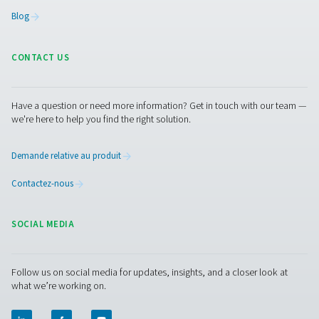
peuvent améliorer vos opérations ? Contactez nous dès
aujourd'hui ! Notre équipe est prête à partager vos idées
vous aider à créer un environnement de travail plus sûr e
efficace grâce à notre technologie de purification avanc
Travaillons ensemble pour optimiser la qualité de votre a
protéger votre personnel !
Contactez nos experts en air dès aujourd'hui
Pure Air . Pure Gas.
PRODUCTS