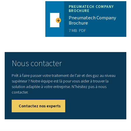
innovants aux équipes commerciales axées sur le clien
techniciens de service dédiés, chaque employé de Pn
s’engage à fournir des solutions et une assistan
exceptionnelles. Nous investissons dans la formation
développement continus pour nous assurer que notre
reste à la pointe de l’expertise du secteur.
Présence mondiale, souti
local
Notre clientèle s'est élargie à l'échelle mondiale, tou
notre rayon d'action. Nous disposons aujourd'hui d'inst
de production en Belgique, aux Pays-Bas, en Italie, au
Uni, en Chine et aux États-Unis, soutenues par d'impo
centres de distribution et des représentations locales 
de 20 pays. Ce réseau mondial garantit à nos client
assistance rapide et localisée, où qu'ils se trouve