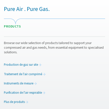
PNEUMATECH COM
BROCHURE
Pneumatech Co
Brochure
7 MB
PDF
Nous contacter
Prêt à faire passer votre traitement de l’air et des gaz au
supérieur ? Notre équipe est là pour vous aider à trouver
solution adaptée à votre entreprise. N’hésitez pas à nou
contacter.