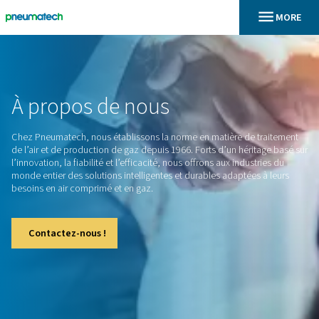
En
Accueil
À
propos
de
nous
Chez Pneumatech, nous établissons la norme en matière de
de l’air et de production de gaz depuis 1966. Forts d’un hér
l’innovation, la fiabilité et l’efficacité, nous offrons aux indus
monde entier des solutions intelligentes et durables adaptée
besoins en air comprimé et en gaz.
Contactez-nous !