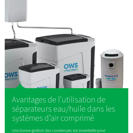
les petits systèmes à air comprimé.
Comment fonctionne u
séparateur eau/huile ?
Les séparateurs eau/huile fonctionnent en utilisant
techniques de filtration et d’adsorption pour extraire l’
condensats avant que l’eau ne soit évacuée. Lorsqu
condensats pénètrent dans le séparateur, ils passen
plusieurs étapes de filtration ; y compris des préfiltr
éliminent les grosses gouttelettes d’huile ; et les médias 
avancés qui absorbent l’huile émulsifiée. Certains m
utilisent du charbon actif ou des éléments polymè