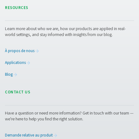
Entretien des séparateur
eau/huile
Une maintenance régulière est nécessaire pour garant
performances optimales et la conformité réglementair
inclut la surveillance de la saturation du filtre, le rem
du média d’adsorption si nécessaire et la vérificati
l’absence de fuites ou d’obstructions dans le systè
nombreux séparateurs eau/huile modernes sont équi
systèmes d’indicateurs qui alertent les utilisateurs lor
filtres doivent être remplacés, ce qui simplifie l’entret
maintenance appropriée permet d’éviter les inefficac
système, de garantir la conformité continue concernant 
environnementales ; ainsi : de prolonger la durée de 
séparateur.