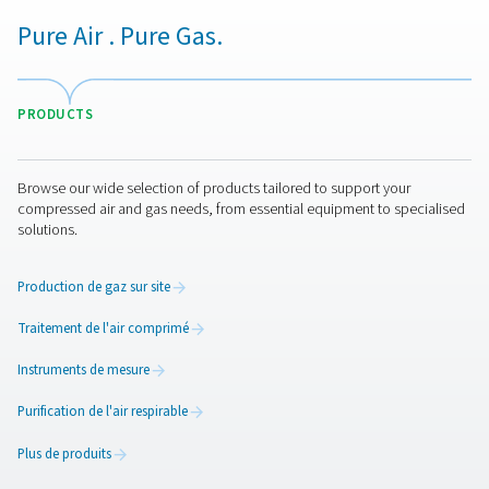
Le choix du bon séparateur eau/huile dépend de plu
facteurs clés. Le type de lubrifiant pour compresseur uti
crucial, car certaines huiles synthétiques nécessitent 
de filtration spécialisé pour une séparation efficace. La
et le débit du séparateur doivent correspondre à la so
condensat du système pour éviter tout débordement o
inefficacité. Les réglementations environnementales 
doivent également être prises en compte, en veillant à 
séparateur respecte les limites de rejet pour la teneur 
dans les eaux usées. De plus, une maintenance facile à 
est primordial : en effet ; nos séparateurs disposent d'
filtrants durables et leur entretien est simple, réduisant a
temps d'arrêts et les coûts opérationnels.