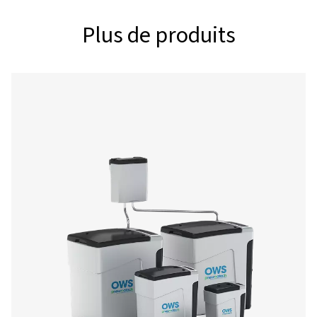
ECOBOX 3
570
4 x 1/2"
ECOBOX 4
1 400
4 x 1/2"
1. Dans les climats tropicaux (températures ambiantes e
d’humidité élevés), l’air contient généralement plus de 
d’eau. Le condensat supplémentaire, généré pendant le
de compression et de refroidissement de l’air, raccourci
contact dans l’appareil, laissant moins de temps au mili
absorber l’huile. Les conditions climatiques utilisées da
ci-dessus sont définies comme suit : a. Conditions clima
froides : température ambiante moyenne de 20 °C/68 °F 
relative de 50 % b. Conditions climatiques normales : t
ambiante moyenne de 25 °C/75 °F – humidité relative de 
Conditions climatiques chaudes : température ambian