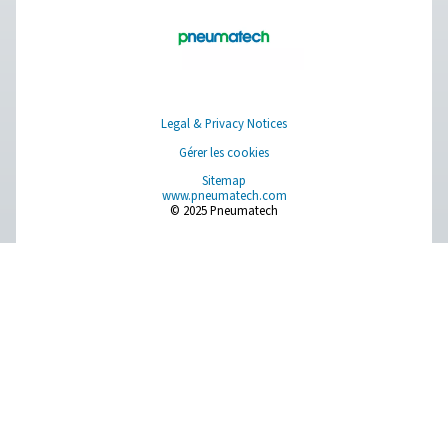
Séparateurs d'eau Ultimate 10-2550
La gamme de séparateurs d'eau Ultimate 10-2550 asso
technologie centrifuge avancée et une conception innov
éliminer efficacement 99 % du volume d'eau. Grâce à de
sur mesure et un anti vortex, il garantit une perte de p
minimale et une élimination fiable du liquide, même à faib