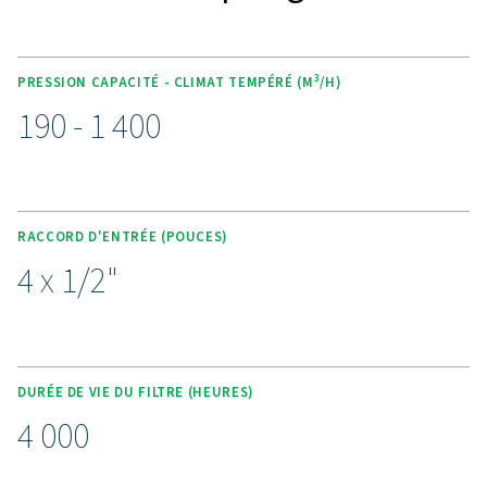
permet une intégration en toute transparence dans les
circuits d'air comprimé, ce qui en fait la solution idéale
espaces restreints. Conçu pour des raisons de comm
l'ECOBOX est facile à installer et à entretenir, offrant un
fiable et économique pour gérer les condensats sans
besoin de services de traitement externes.
Découvrez les avantage
d’une gestion efficace de
condensats
Prêt à protéger votre système d’air comprimé et
maximiser l’efficacité ? Les solutions de gestion 