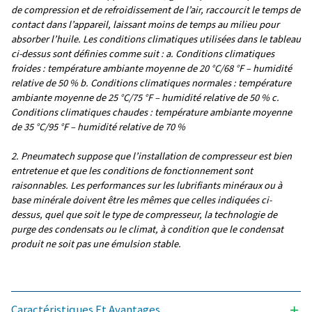
3
PRESSION CAPACITÉ - CLIMAT TEMPÉRÉ (M
/H)
190 - 1 400
RACCORD D'ENTRÉE (POUCES)
4 x 1/2"