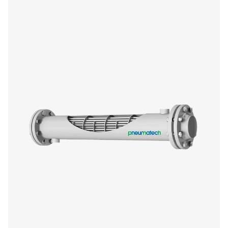
WD - Détecteurs d'eau
Les détecteurs d'eau WD de Pneumatech surveillent le 
condensats pour empêcher les dommages, réduire la cor
maintenir la qualité de l'air dans les systèmes lubrifiés et 