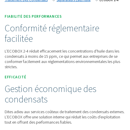
comprimé.
Contactez-nous pour obtenir un devis !
Accueil
Traitement De L'air Comprimé
Traitement Des Condensats
Séparateurs Eau/huile
EC
FIABILITÉ DES PERFORMANCES
Conformité réglementaire
facilitée
L'ECOBOX 2-4 réduit efficacement les concentrations d'huil