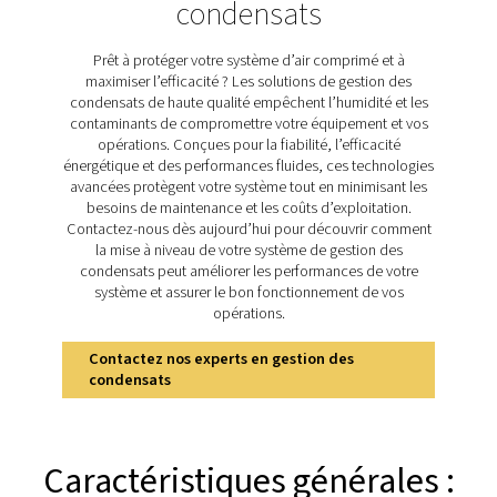
réglementations. Sans eux, les condensats non traités
endommager les écosystèmes et entraîner des am
coûteuses. La gamme ECOBOX 2-4 offre une solution 
et efficace, réduisant les concentrations d'huile en de
15 ppm tout en éliminant le besoin de traitement exter
à une filtration avancée et une conception compacte, il
une gestion durable et économique des condensa
Découvrez les caractéristi
clés de l'ECOBOX
La gamme ECOBOX est équipée de moyens d'adsorpt
réduisent efficacement les concentrations d'huile en d
15 ppm, assurant ainsi la conformité aux réglementa
environnementales strictes. Sa conception compacte e