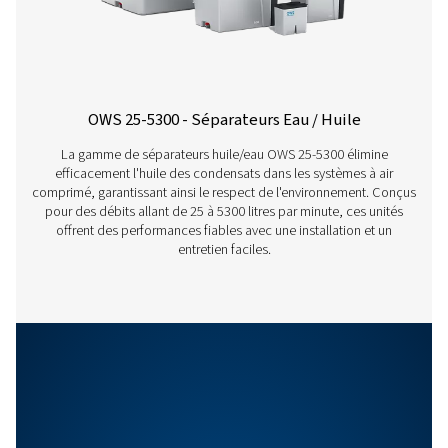
de 35 °C/95 °F – humidité relative de 70 %
2. Pneumatech suppose que l’installation de compresseu
entretenue et que les conditions de fonctionnement son
raisonnables. Les performances sur les lubrifiants minér
base minérale doivent être les mêmes que celles indiqué
dessus, quel que soit le type de compresseur, la technol
purge des condensats ou le climat, à condition que le c
produit ne soit pas une émulsion stable.
Caractéristiques Et Avantages
Options