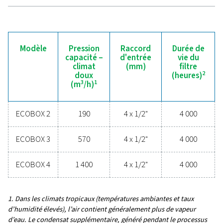
condensats de haute qualité empêchent l’humidité e
contaminants de compromettre votre équipement e
opérations. Conçues pour la fiabilité, l’efficacit
énergétique et des performances fluides, ces techno
avancées protègent votre système tout en minimisan
besoins de maintenance et les coûts d’exploitati
Contactez-nous dès aujourd’hui pour découvrir co
la mise à niveau de votre système de gestion de
condensats peut améliorer les performances de v
système et assurer le bon fonctionnement de vo
opérations.
Contactez nos experts en gestion des
condensats
Caractéristiques général