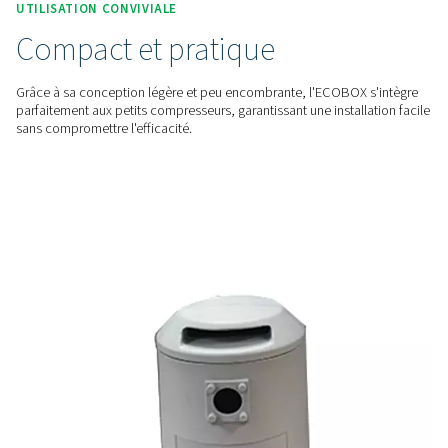
condensats à moins de 15 ppm, ce qui permet aux entrepris
conformer facilement aux réglementations environnementale
strictes.
EFFICACITÉ
Gestion économique des
condensats
Dites adieu aux services coûteux de traitement des condens
L'ECOBOX offre une solution interne qui réduit les coûts d'ex
tout en offrant des performances fiables.
UTILISATION CONVIVIALE
Compact et pratique