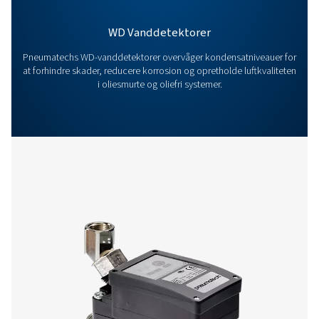
kondensathåndtering
Øvrige produkter