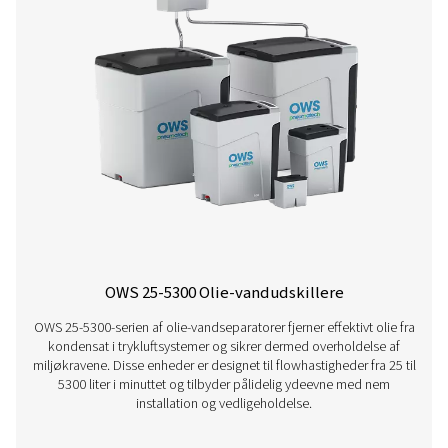
luften, forkorter kontakttiden i enheden, så medierne få
til at absorbere olien. Klimaforhold, der anvendes i tabe
er defineret som følger: a. Kolde klimaforhold: gennemsn
omgivelsestemperatur på 20 °C/68 °F – relativ luftfugtig
b. Normale klimaforhold: gennemsnitlig omgivelsestem
25 °C/75 °F – relativ luftfugtighed på 50 % c. Varme klima
gennemsnitlig omgivelsestemperatur på 35 °C/95 °F – rel
luftfugtighed på 70 %
2. Pneumatech forudsætter også et velholdt kompresso
rimelige driftsforhold. Ydeevnen på mineralske eller
mineralbaserede smøremidler skal være som ovenfor, u
kompressortype, kondensatafløbsteknologi eller klima, 
det producerede kondensat ikke er en stabil emulsion.