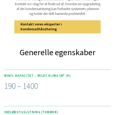
omkostningseffektiv kondensathåndtering.
Oplev de vigtigste funktione
ECOBOX
ECOBOX-serien er udstyret med avancerede adsorption
der effektivt reducerer oliekoncentrationer til under 
hvilket sikrer overholdelse af strenge miljøbestemmels
kompakte og lette design muliggør problemfri integrati
trykluftsystemer, hvilket gør den ideel til steder med b
plads. ECOBOX er designet til bekvemmelighed og er
installere og vedligeholde og tilbyder en pålideli
omkostningseffektiv løsning til håndtering af kondens
behov for eksterne behandlingstjenester.