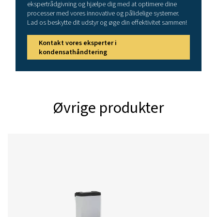
3
1
(m
/h)
ECOBOX
190
4 x 1/2"
2
ECOBOX
570
4 x 1/2"
3
ECOBOX
1400
4 x 1/2"
4
1. I tropiske klimaer (høje omgivelsestemperaturer og
fugtighedsniveauer) indeholder luften generelt mere v
ekstra kondensat, der dannes under komprimering og afk