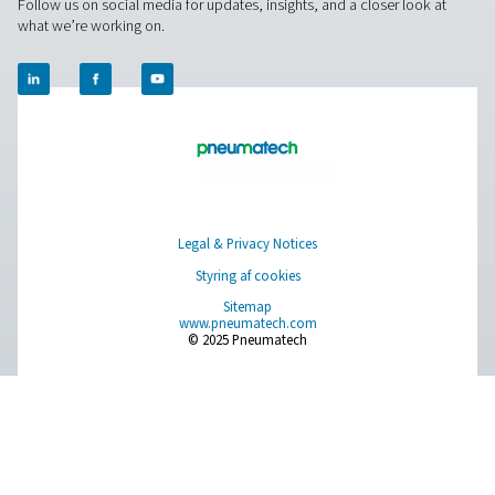
Ultimate 10-2550 vandudskillere
Ultimate 10-2550-vandseparatorserien kombinerer av
centrifugalteknologi og innovativt design til effektiv fjern
% af bulkvand. Med specialkonstruerede lameller og en
stopper sikrer den minimalt tryktab og pålidelig væskef
selv ved lave hastigheder.