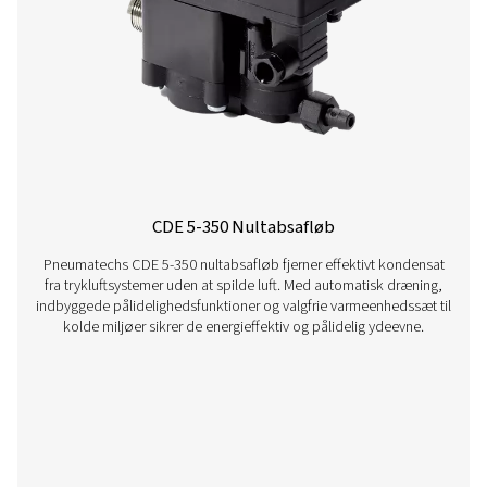
OWS 25-5300 Olie-vandudskillere
OWS 25-5300-serien af olie-vandseparatorer fjerner effekti
kondensat i trykluftsystemer og sikrer dermed overhol