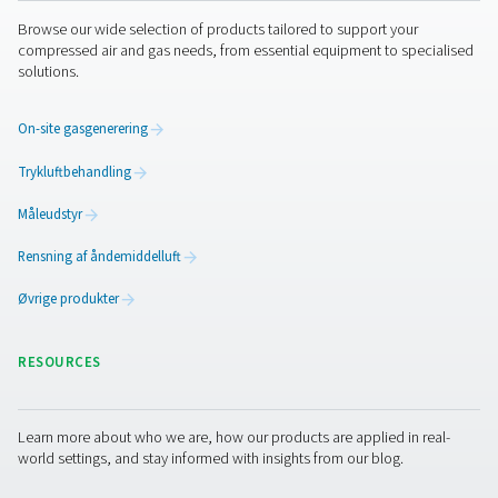
CDE 5-350 Nultabsafløb
Pneumatechs CDE 5-350 nultabsafløb fjerner effektivt 
fra trykluftsystemer uden at spilde luft. Med automatisk
indbyggede pålidelighedsfunktioner og valgfrie varmeenh
kolde miljøer sikrer de energieffektiv og pålidelig yd