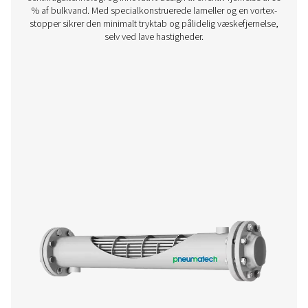
WD Vanddetektorer
Pneumatechs WD-vanddetektorer overvåger kondensatni
at forhindre skader, reducere korrosion og opretholde luf
i oliesmurte og oliefri systemer.