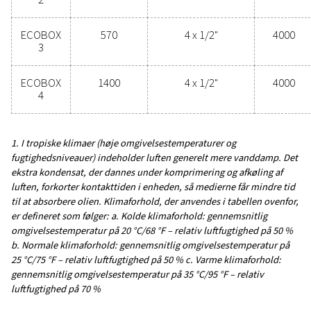
Kontakt vores eksperter i
kondensathåndtering
Generelle egenskabe
3
MAKS. KAPACITET – MILDT KLIMA (M
/H)
190 – 1400
INDLØBSTILSLUTNING (TOMMER)