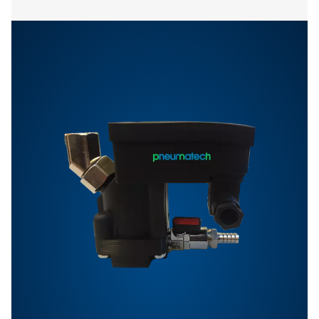
Funktioner Og Fordele
Ekstraudstyr
Kontakt os
Har du spørgsmål, eller vil du vide mere om, hvordan
løsninger til kondensathåndtering kan forbedre din dr
Kontakt os i dag! Vores team står klar til at yde
ekspertrådgivning og hjælpe dig med at optimere di
processer med vores innovative og pålidelige systeme
Lad os beskytte dit udstyr og øge din effektivitet sa
Kontakt vores eksperter i