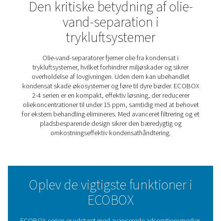
ECOBOX 2-4 olie-vandudskill
ECOBOX 2-4 forenkler kondensathåndteringen og tilbyd
miljøvenlig løsning til trykluftsystemer. Det kompakte d
den ideel til små opsætninger, hvilket sikrer nem integra
uden at gå på kompromis med effektiviteten. Ved at se
olie fra vand effektivt hjælper det virksomheder med at 
miljøstandarder og samtidig fremme bæredygtig praksis
Med minimal vedligeholdelse og en brugervenlig tilgang 
ECOBOX 2-4 en omkostningseffektiv måde at håndtere
kondensat på, hvilket understøtter problemfri drift og r
omkostningerne.