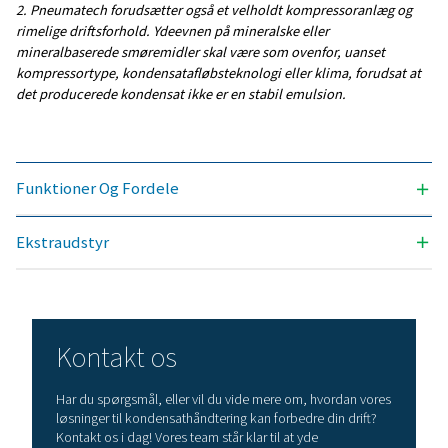
4 x 1/2"
LEVETIDSFILTER (TIMER)
4000
Model
Maks.
Indløbstilslutning
kapacitet –
(mm)
mildt klima