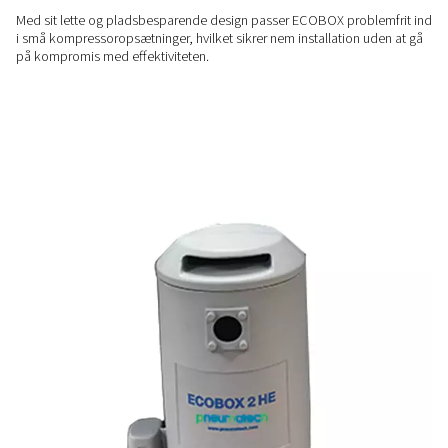
ENERGIBESPARENDE
Omkostningseffektiv
kondensathåndtering
Sig farvel til dyre eksterne kondensatbehandlingstjenester.
intern løsning, der reducerer driftsomkostningerne, samtidi
leverer pålidelig ydeevne.
BRUGERVENLIG LØSNING
Kompakt og praktisk
Med sit lette og pladsbesparende design passer ECOBOX pr
i små kompressoropsætninger, hvilket sikrer nem installatio
på kompromis med effektiviteten.