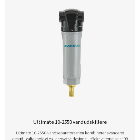
miljøkravene. Disse enheder er designet til flowhastigheder
5300 liter i minuttet og tilbyder pålidelig ydeevne m
installation og vedligeholdelse.