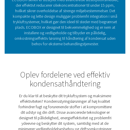
Den kritiske betydning af ol
vand-separation i
trykluftsystemer
Olie-vand-separatorer fjerner olie fra kondensat 
trykluftsystemer, hvilket forhindrer miljøskader og s
overholdelse af lovgivningen. Uden dem kan ubeha
kondensat skade økosystemer og føre til dyre bøder
2-4 serien er en kompakt, effektiv løsning, der redu
oliekoncentrationer til under 15 ppm, samtidig med at
for ekstern behandling elimineres. Med avanceret filtrer
pladsbesparende design sikrer den bæredygtig 