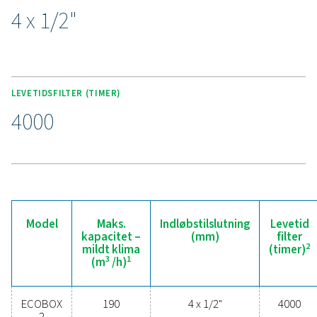
Oplev fordelene ved effekt
kondensathåndtering
Er du klar til at beskytte dit trykluftsystem og maks
effektiviteten? Kondensstyringsløsninger af høj kval
forhindrer fugt og forurenende stoffer i at kompromi
dit udstyr og din drift. Disse avancerede teknologie
designet til pålidelighed, energieffektivitet og probl
ydeevne og beskytter dit system, samtidig med at
minimerer vedligeholdelsesbehov og driftsomkostni
Kontakt os i dag for at finde ud af, hvordan en opgra
af din kondensatstyring kan forbedre systemets yd
og holde din drift kørende problemfrit.