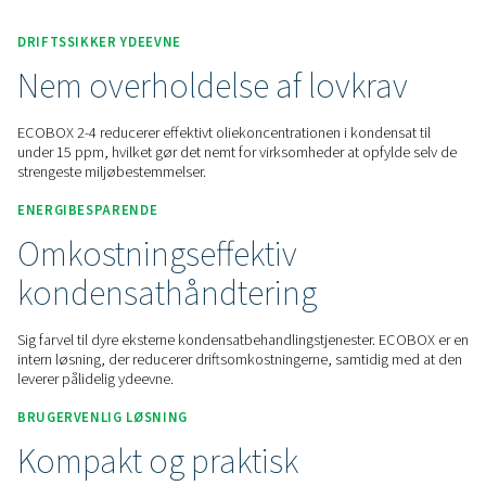
Kontakt os for at få et tilbud.
Home
Trykluftbehandling
Styring Af Kondensat
Olie-/vandudskiller
ECOBOX 2-4
DRIFTSSIKKER YDEEVNE
Nem overholdelse af lovkr
ECOBOX 2-4 reducerer effektivt oliekoncentrationen i konden
under 15 ppm, hvilket gør det nemt for virksomheder at opfy
strengeste miljøbestemmelser.