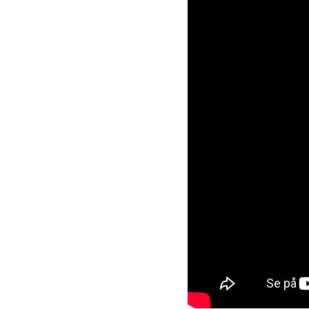
Fordelene ved
nitrogen
Med et nitrogensystem på s
forsyning og dine omkostni
Eliminer leveringsfors
Opnå den laveste omk
Øg din oppetid med 2
Reducer transportudle