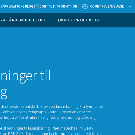
ABOUT US
APPLICATIONS
BLOG
CONTACT
ÅLEUDSTYR
RENSNING AF ÅNDEMIDDELLUFT
trogenløsninger til
serskæring
ech er industrigasspecialisten, der forstår de unikke behov ved