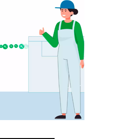
lpegasopsætningen (kvælstof, ilt eller en blanding) opfylder str
Højt tryk
for at holde trit med nutidens højtydende fiberlaser
Den rette renhed
for at undgå oxidering og sikre kantkvalite
Høj gaskvalitet
, fri for forurenende stoffer, der kan beskadig
aserhoved
Stabil forsyning
for at undgå produktionsafbrydelser
Kompakt fodaftryk, der
passer på trange skæreværksteder
set om du er underleverandør, producent eller OEM med inter
erfunktioner, gør det at opfylde disse specifikationer forskelle
rtet kvalitet og ineffektivitet.