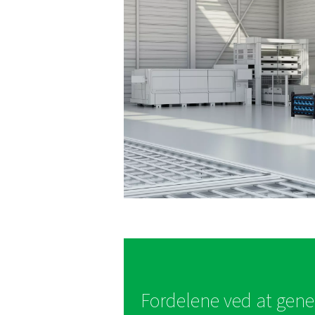
Laserskæring stiller unikke
hvor generering, blandin
kontamineringsfri lever