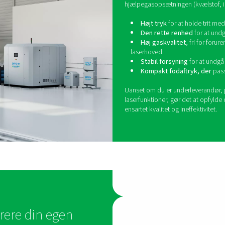
 krav til hjælpegassystemer, og generiske løsninger mangler oft
g og filtrering er konstrueret til at arbejde sammen. Fra produkt
ing til laserhovedet har PPNG NX, PPNG MX og PPNG LX udgør en f
skærekvalitet, høj oppetid og pålidelig ydeevne
D
a
Las