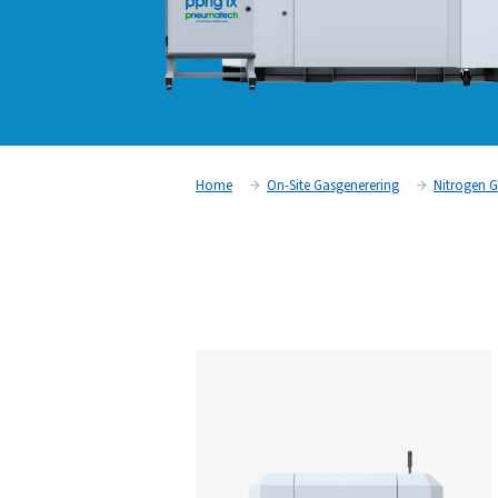
Home
On-Site Gasgenererin