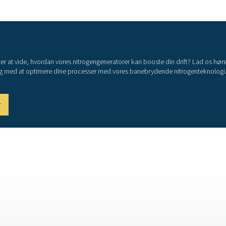
t fjerne store nitrogenflasker og -tanke