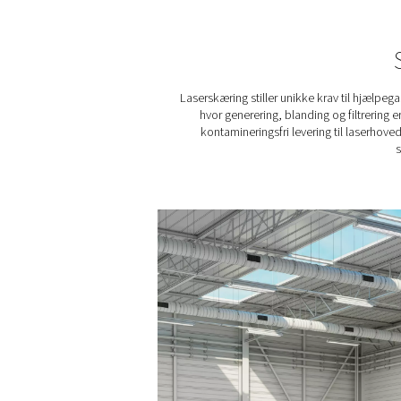
PPNG NX 1-6 Højt
nitrogengenerering
til laserskæri
Kvælstofgenerering under 
til laserskæring. PPNG 
leverer PSA-kvælstof på 
til 300 bar med et kompakt 
design.