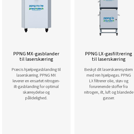
Læs mere om vores forskellige nitrogenløsnin