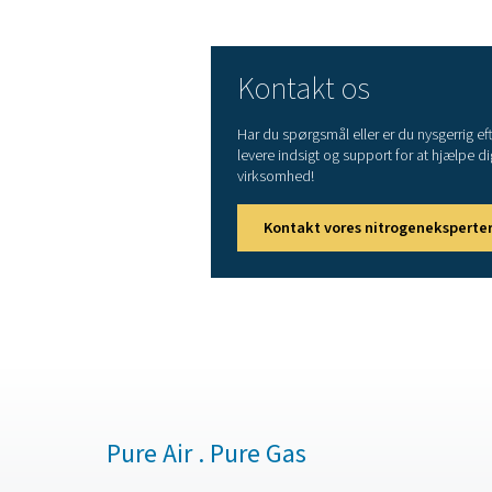
kulstofudledninger
Frigør gulvplads ved a