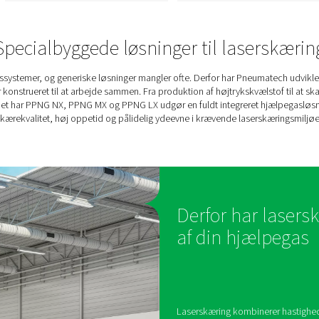
PPNG MX-gasblander
til laserskæring
ryks
Præcis hjælpegasblanding til
ssystem
ng
laserskæring. PPNG MX
leverer en ensartet nitrogen-
højt tryk
ilt-gasblanding for optimal
NX 1-6
skæreydelse og
stedet op
pålidelighed.
alt-i-et-
Specialbyggede løsninger