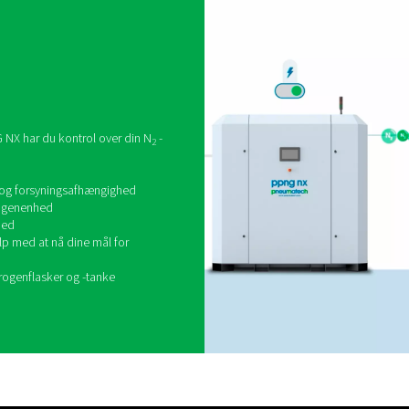
hjæ
l
Uan
las
ensa