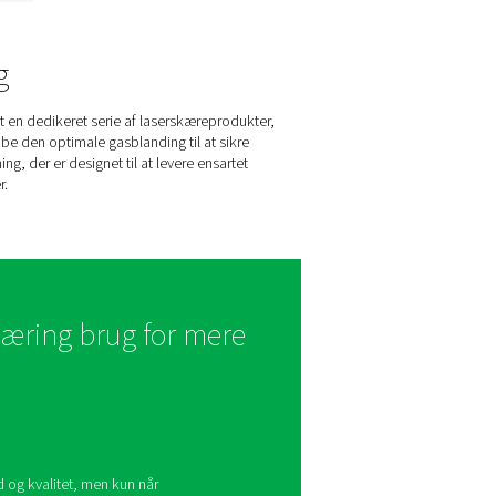
PPNG LX-gasfiltrering
til laserskæring
Beskyt dit laserskæresystem
med ren hjælpegas. PPNG
LX filtrerer olie, støv og
forurenende stoffer fra
nitrogen, ilt, luft og blandede
gasser.
 til laserskæring