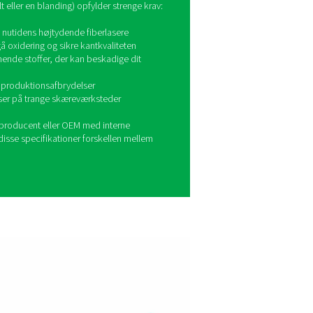
e. Derfor har Pneumatech udviklet en dedikeret serie af lasersk
ion af højtrykskvælstof til at skabe den optimale gasblanding til
uldt integreret hjælpegasløsning, der er designet til at levere 
 i krævende laserskæringsmiljøer.
erfor har laserskæring brug for 
f din hjælpegas
erskæring kombinerer hastighed og kvalitet, men kun når