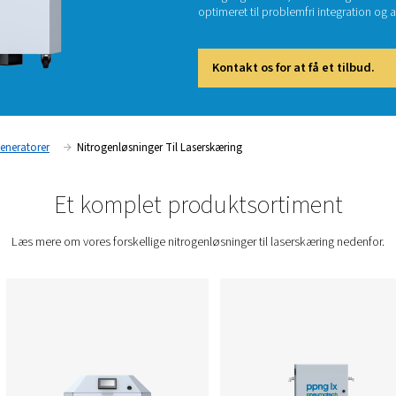
til tyk 
forsynin
oppetid
Derfor 
nitroge
optimer
Kont
g
Nitrogen Generatorer
Nitrogenløsninger Til Laserskærin
Et komplet produk