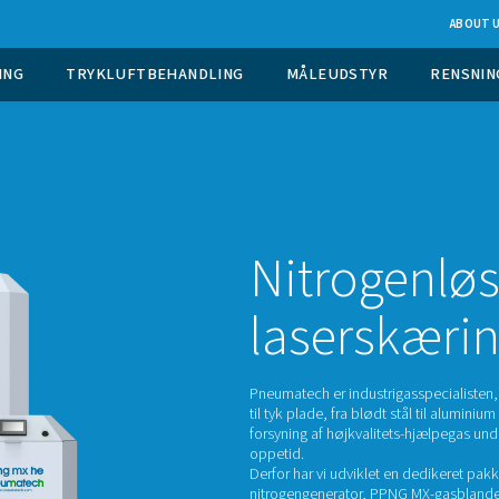
 GASGENERERING
TRYKLUFTBEHANDLING
M
Ni
la
Pneumat