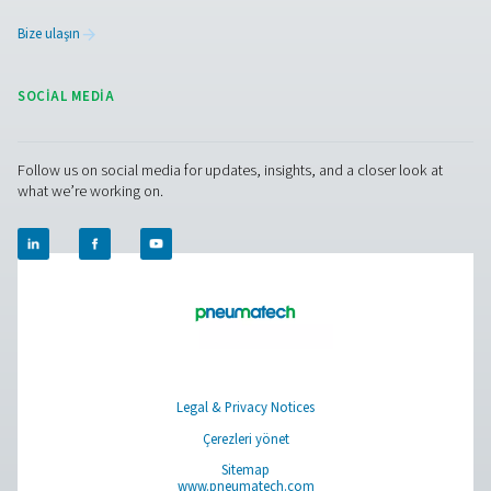
İletişime geçin
Azot jeneratörlerimizin operasyonlarınızı nasıl artırab
hakkında sorularınız mı var veya merak mı ediyorsun
Bizimle temasa geçin! Ekibimiz, son teknoloji nitroje
teknolojimizle proseslerinizi optimize etmenize yard
olmak için içgörüler ve destek sunmak için sabırsızlan
Operasyonlarınızı birlikte dönüştürelim!
Azot uzmanlarımızla hemen iletişime geçin