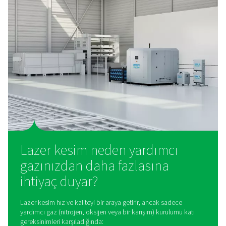
Lazer Kesim için PPNG LX Gaz Filtrele
Lazer kesim sisteminizi temiz yardımcı gazla koruyun.
azot, oksijen, hava ve karışık gazlardaki yağ, toz ve kirle
filtreler.
Lazer kesim için özel olar
tasarlanmış çözümler
Lazer kesim, yardımcı gaz sistemlerine özel talepler get
genel çözümler genellikle yetersiz kalır. Bu nedenle Pn