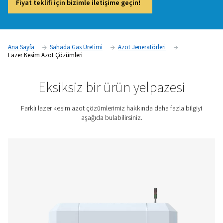
süresi sağlamak için tutarlı bir şekilde yüksek kaliteli, yüksek
yardımcı gaz beslemesi gerektirir.
Bu nedenle lazer kesim işlemleri için özel bir çözüm paketi ge
Kompakt, enerji verimli ve sorunsuz entegrasyon için optimi
olan Pneumatech'in PPNG NX azot jeneratörü, PPNG MX gaz ka
ve PPNG LX filtreleme paneli, yardımcı gaz kaynağınızı opt
için birlikte çalışır.
Fiyat teklifi için bizimle iletişime geçin!
Ana Sayfa
Sahada Gas Üretimi
Azot Jeneratörleri
Lazer Kesim Azot Çözümleri
Eksiksiz bir ürün yelpaze