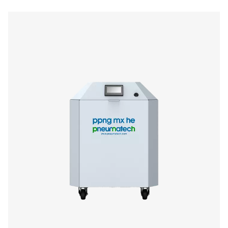
PPNG NX 1-6 Lazer Kesim için Yüksek Basınç
Üretim Sistemi
Lazer kesim için yüksek basınçlı azot üretimi. PPNG N
kompakt, hepsi bir arada tasarımıyla sahada 300 bar'a 
azot sağlar.