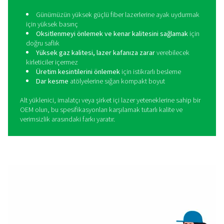
üretim, karıştırma ve filtrelemenin birlikte çalışacak ş
tasarlandığı özel bir lazer kesim ürün yelpazesi geliştird
basınçlı azot üretmekten, optimum gaz karışımını olu
ve lazer kafasına kirletici içermeyen bir dağıtım sağlama
PPNG NX, PPNG MX ve PPNG LX, zorlu lazer kesim orta
tutarlı kesim kalitesi, yüksek çalışma süresi ve güven
performans sağlamak için tasarlanmış tam entegre bir 
gaz çözümü oluşturur.