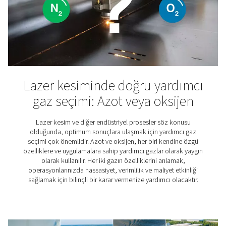
edinmek ister misiniz? Blog kütüphanemize göz at
Oksijen satın almayı bırak