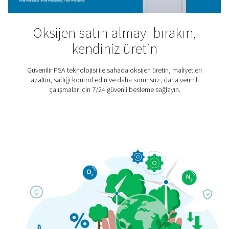
Hiperbarik Oksijen Terapi
Hiperbarik oksijen terapisi, birden fazla skleroz vey
yaralanmalarına kadar çeşitli yaralanma ve hastalıkla
giderek daha popüler bir tedavi haline gelmektedir. H