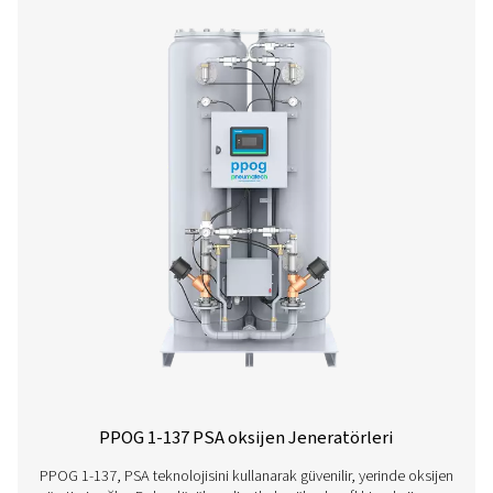
PPOG 2-18 HE PSA oksijen Jeneratörle
PPOG 2-18 HE, ihtiyacınız olan oksijen hacmini, saflı
güvenilirliği büyük ölçüde azaltılmış bir maliyetle ve d
çevresel ayak iziyle sunar.