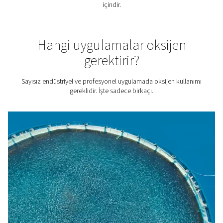
1. Maliyet tasarrufu
İhtiyacınız olan saflıkla kendi oksijeninizi üretmek, gaz
maliyetlerini önemli ölçüde azaltmanızı sağlar. O2'in bir
maliyeti, Pneumatech'in PPOG HE jeneratörü ile şişelen
sıvı oksijene kıyasla% 50-90 daha düşüktür.
2. Sürdürülebilirlik
Oksijen dağıtımlarının yol açtığı taşıma emisyonlarını or
kaldırın. Buna ek olarak, Pneumatech'in yerinde üretim
çözümleri süper verimlidir ve enerji kullanımınızı ve çevr
izinizi en aza indirir. Örneğin,
PPOG HE
jeneratörümüz
geleneksel oksijen jeneratörlerinden % 30 daha verimlidi
3. Güvenilir O2 temini
Dış satıcılara güvenmeye gerek yok. Yerinde üretim, oksi
kaynağınız üzerinde tam kontrol sağlar.
4. Lojistik yok
O2 lojistiğinizi izlemeye, satıcılarla çalışmaya ve teslimat