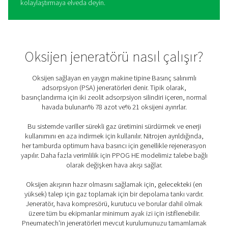
Yerinde oksijen jeneratörleri
Faydaları
Zamandan, paradan ve kaynaklardan tasarruf etmek, k
oksijeninizi üretmek birçok fayda sağlar (üçüncü taraf
teslimatlara kıyasla).