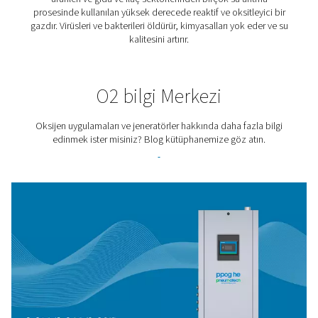
Biyogaz Üretimi
Biyogaz, yenilenebilir bir enerji kaynağıdır. Ev veya işye
atık alarak ve gaz, elektrik ve ısı üretmek için kullanıl
yeşil yakıta dönüştürerek üretilir. Oksijen, bu süreçte ön
rol oynar.