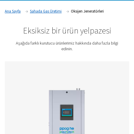
oksijeninizin kalitesini kontrol etmekle kalmayacak, aynı z
teslimatlarla ilgili lojistiği de ortadan kaldıracaksınız. Kendi 
üretmekten kaynaklanan tasarruflar genellikle ilk yatırım mali
karşılar.
Fiyat teklifi için bizimle iletişime geçin!
Ana Sayfa
Sahada Gas Üretimi
Oksijen Jeneratörleri
Eksiksiz bir ürün yelpaze
Aşağıda farklı kurutucu ürünlerimiz hakkında daha fazl
edinin.