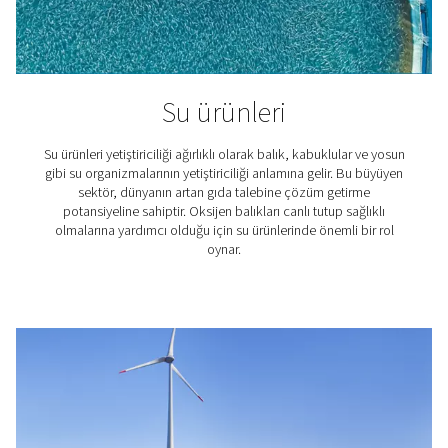
kolaylaştırmaya elveda deyin.
Oksijen jeneratörü nasıl çalı
Oksijen sağlayan en yaygın makine tipine Basınç salı
adsorpsiyon (PSA) jeneratörleri denir. Tipik olara
basınçlandırma için iki zeolit adsorpsiyon silindiri içere
havada bulunan% 78 azot ve% 21 oksijeni ayırırla
Bu sistemde variller sürekli gaz üretimini sürdürmek ve
kullanımını en aza indirmek için kullanılır. Nitrojen ayrıl
her tamburda optimum hava basıncı için genellikle reje
yapılır. Daha fazla verimlilik için PPOG HE modelimiz tal
olarak değişken hava akışı sağlar.