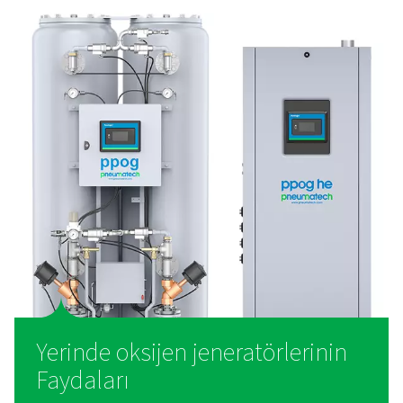
PPOG 1-137 PSA oksijen Jeneratörleri
PPOG 1-137, PSA teknolojisini kullanarak güvenilir, yerin
üretimi sağlar. Daha düşük maliyetlerle yüksek saflıkta o
daha az çevresel ayak izi sunarak, gaz silindirlerine akı
alternatif olarak üstün verimlilik ve dayanıklılık sun
Oksijen Jeneratörü Nedir
Basınçlı hava ile çalışan bir oksijen jeneratörü, zeolit k
gazları ayırır. Bu malzeme azotu adsorbe eder ve ayırır
oksijeni bırakır. Bu işlem sayesinde, oksijen jeneratörle