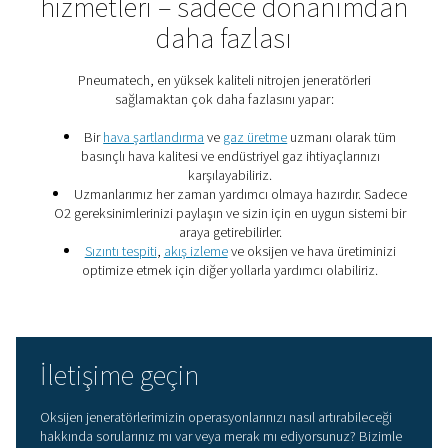
Gaz üretiminde enerji tasar
için 7 önemli ipucu
Bu yedi gaz üretimi enerji tasarrufu ipucu, azot veya 
üretiminizi daha verimli hale getirecek ve büyük mikta
tasarrufu sağlayacaktır.