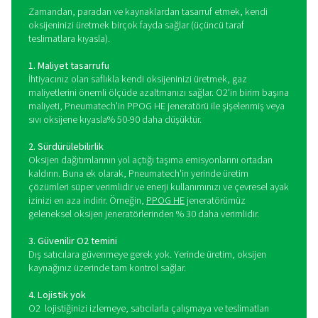
kadar saflık seviyeleri üretir. Aslında, Pneumatech'in ma
veteriner klinikleri ve diğer tıbbi tesisler de dahil olmak
derece steril ortamlarda bulunur.