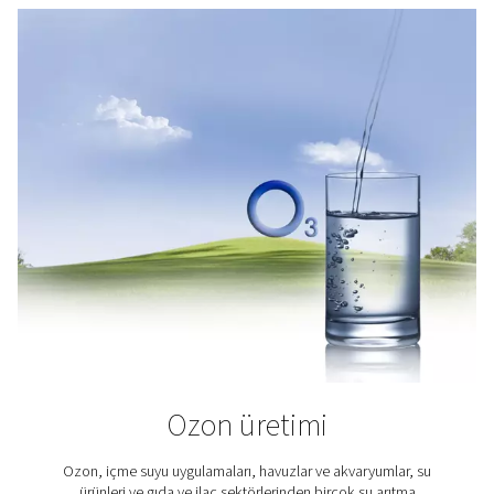
sektör, dünyanın artan gıda talebine çözüm getir
potansiyeline sahiptir. Oksijen balıkları canlı tutup sa
olmalarına yardımcı olduğu için su ürünlerinde önemli 
oynar.