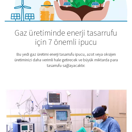
genellikle bir maskeden yüksek saflıkta oksijen solud
basınçlı bir odada yaklaşık bir saat geçirirler.