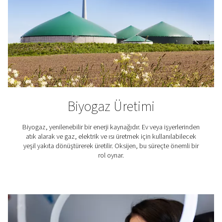
Oksijen akışının hazır olmasını sağlamak için, gelecekt
yüksek) talep için gaz toplamak için bir depolama tankı
Jeneratör, hava kompresörü, kurutucu ve borular dahi
üzere tüm bu ekipmanlar minimum ayak izi için istiflen
Pneumatech'in jeneratörleri mevcut kurulumunuzu ta
içindir.
Hangi uygulamalar oksij
gerektirir?
Sayısız endüstriyel ve profesyonel uygulamada oksijen 
gereklidir. İşte sadece birkaçı.