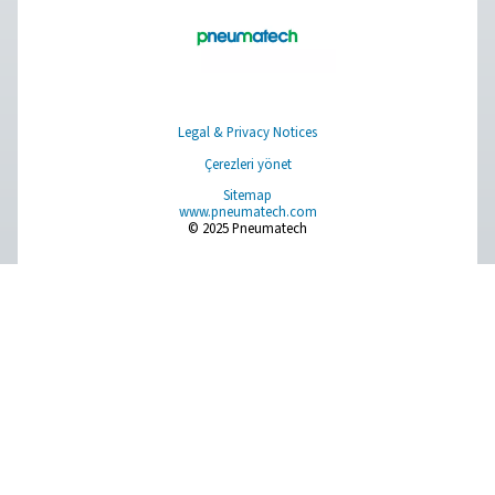
Maliyet tasarrufu için veriml
endüstriyel oksijen jenerat
Sahada endüstriyel bir oksijen jeneratörüne yatırım 
genellikle uygun maliyetlidir. Şişelenmiş veya sıvı ok
kullanıyorsanız, O2 birimi başına %50-90 tasarruf edebil
Pneumatech oksijen üret