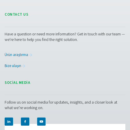
gaz seçimi: Azot veya oksi
Lazer kesim ve diğer endüstriyel prosesler söz ko
olduğunda, optimum sonuçlara ulaşmak için yardım
seçimi çok önemlidir. Azot ve oksijen, her biri kendi
özelliklere ve uygulamalara sahip yardımcı gazlar olara
olarak kullanılır. Her iki gazın özelliklerini anlama
operasyonlarınızda hassasiyet, verimlilik ve maliyet et
sağlamak için bilinçli bir karar vermenize yardımcı ola