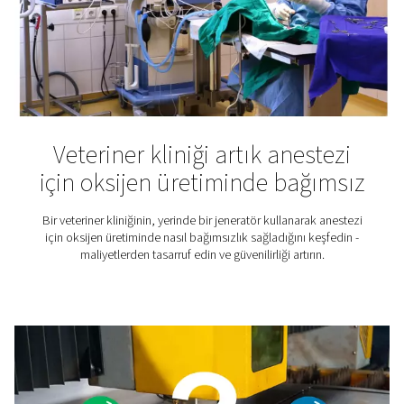
Ozon üretimi
Ozon, içme suyu uygulamaları, havuzlar ve akvaryuml
ürünleri ve gıda ve ilaç sektörlerinden birçok su ar
prosesinde kullanılan yüksek derecede reaktif ve oksitle
gazdır. Virüsleri ve bakterileri öldürür, kimyasalları yok e
kalitesini artırır.
O2 bilgi Merkezi
Oksijen uygulamaları ve jeneratörler hakkında daha faz