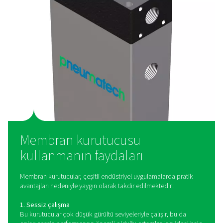
Membran Kurutucular Nas
Çalışır?
Membran kurutucular, seçici geçirgenlik adı verilen bir
dayanır. Nemli basınçlı hava kurutucunun silindirine gir
membran kaplaması su buharının membran duvarında
etmesine ve lifler arasında toplanmasına izin verir. Ayn
kuru hava, gelen nemli havayla neredeyse aynı bası
silindirdeki liflerin içine girer. Ardından nüfuz eden su si
tahliye edilir.
Bu hava daha sonra havadan havaya ısı eşanjöründe y
oda sıcaklığına yeniden ısıtılır. Bu, çıkış akışının basınç 
düşürür ve boru sisteminin dışında yoğuşma oluşumunu
Giren ve çıkan basınçlı hava arasındaki bu ısı alışverişi
basınçlı havanın sıcaklığını düşürerek soğutma ma
devresinin gerekli soğutma kapasitesini de azaltı