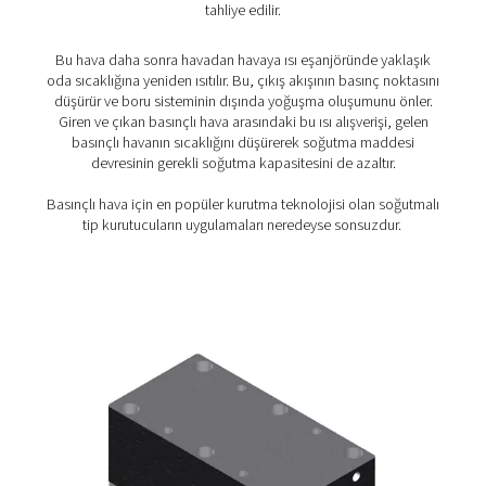
PSMD 3-35 Membran Kurutucular
PSMD 3-35, en zorlu uygulamalar için basınçlı hava k
verimliliğini sıfır bakımla bir araya getirerek 32°C veya 5
çiylenme noktası bastırma özelliği sunar. PSMD'de har
bileşenler bulunmadığından kullanımı kolaydır ve %10
gerektirmez. Çok düşük basınç düşüşü ve temizleme 
kullanımı sayesinde enerji tasarrufunu da en üst düzeye 