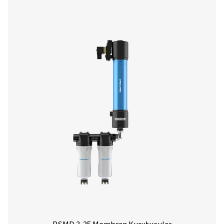
M POU 2-16 membran kurutucular
M POU 2-16 serisi, küçük basınçlı hava uygulamaları içi
güçsüz bir kurutma çözümü sunar. Gelişmiş membran tekn
kullanarak -40°C/-40°F kadar düşük basınç çiylenme no
ulaşarak güvenilir performans sağlar. Kurulumu kolaydır
aletler, gaz analizörleri ve küçük ölçekli jeneratörler için