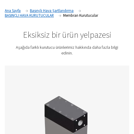
sistemleri, pnömatik ekipman ve nihai ürünler için risk oluştur
Membran kurutucular, "seçici permeasyon" adı verilen bir pr
kullanarak, gerekli hava kalitesi standartlarının karşılanması
için bu nemi gidermeye yardımcı olabilir.
Fiyat teklifi için bizimle iletişime geçin!
Ana Sayfa
Basınçlı Hava Şartlandırma
BASINÇLI HAVA KURUTUCULAR
Membran Kurutucular
Eksiksiz bir ürün yelpaze
Aşağıda farklı kurutucu ürünlerimiz hakkında daha fazl
edinin.