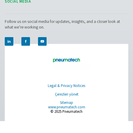
Sorularınız mı var veya basınçlı hava kurutucularımızı
operasyonlarınızı nasıl geliştirebileceğini öğrenmek m
istiyorsunuz? Bizimle temasa geçin! Ekibimiz, gelişmi
kurutma çözümlerimizle proseslerinizi optimize etm
konusunda bilgi paylaşmaya ve sizi desteklemeye hazı
Operasyonlarınızı birlikte geliştirelim!
Hava şartlandırma uzmanlarımızla bugün
iletişime geçin
Pure Air . Pure Gas