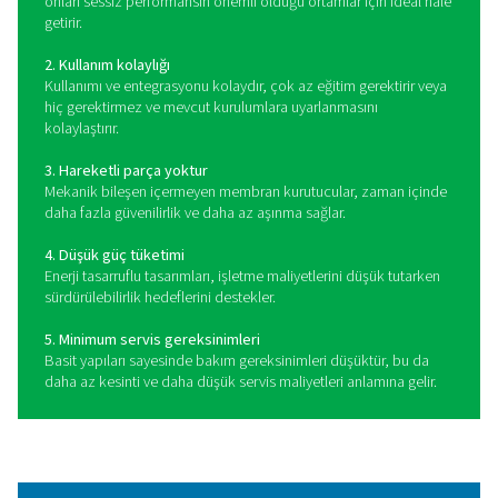
Basınçlı hava için en popüler kurutma teknolojisi olan 
tip kurutucuların uygulamaları neredeyse sonsuzd