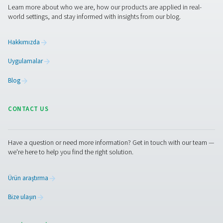
membran malzemesinin dayanıklılığı sistemin uz
ömürlülüğüne katkıda bulunur ve sık servis ihtiyacını 
azaltır.
Bu düşük bakım gereksinimi sadece kullanışlı olmakla
aynı zamanda onarımlar ve parça değişimi ile ilişkili mas
duruş süreleri önemli ölçüde azaldığından kurutucunun
ömrü boyunca daha düşük işletme maliyetlerine de yo
Sürekli, kesintisiz çalışmanın çok önemli olduğu sektör
membran kurutucuların güvenilirliği ve minimum se
gereksinimleri, yoğun bakım yükü olmadan tutarlı hava 
sağlamak için cazip bir seçim haline getirir.
İletişime geçin