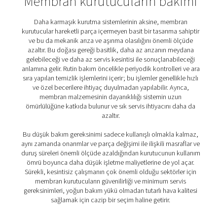
onları sessiz performansın önemli olduğu ortamlar için i
getirir.
2. Kullanım kolaylığı
Kullanımı ve entegrasyonu kolaydır, çok az eğitim gerekti
hiç gerektirmez ve mevcut kurulumlara uyarlanmasını
kolaylaştırır.
3. Hareketli parça yoktur
Mekanik bileşen içermeyen membran kurutucular, zama
daha fazla güvenilirlik ve daha az aşınma sağlar.
4. Düşük güç tüketimi
Enerji tasarruflu tasarımları, işletme maliyetlerini düşük 
sürdürülebilirlik hedeflerini destekler.
5. Minimum servis gereksinimleri
Basit yapıları sayesinde bakım gereksinimleri düşüktür, 
daha az kesinti ve daha düşük servis maliyetleri anlamına