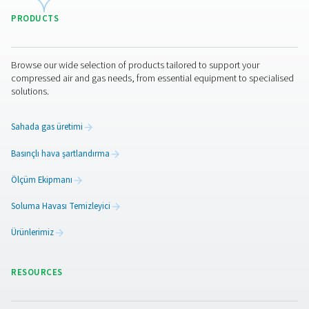
çoğunu gidermeyi amaçlayan işlemler için yeterlidir. 
birlikte, nem çekicili kurutucuların daha verimli ol
-40°C/-40°F'nin altındaki son derece düşük çiy nokta
ulaşmak gerektiğinde performansları azalır.
Membran kurutucuların ba
Daha karmaşık kurutma sistemlerinin aksine, mem
kurutucular hareketli parça içermeyen basit bir tasarıma
ve bu da mekanik arıza ve aşınma olasılığını önemli 
azaltır. Bu doğası gereği basitlik, daha az arızanın 
gelebileceği ve daha az servis kesintisi ile sonuçlanab
anlamına gelir. Rutin bakım öncelikle periyodik kontrolle
sıra yapılan temizlik işlemlerini içerir; bu işlemler genelli
ve özel becerilere ihtiyaç duyulmadan yapılabilir. Ay