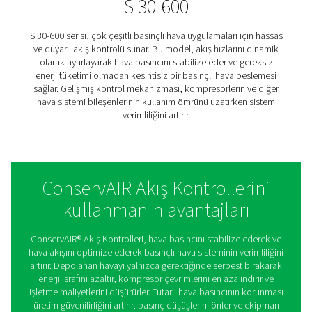
yöneten bu model, enerji israfını en aza indirir, kom
çevrimlerini azaltır ve kritik üretim prosesleri için stab
basıncı sağlar. Sağlam tasarımı, zorlu endüstriyel ort
uzun vadeli güvenilirlik sağlar.
SPD 2-8
SPD 2-8, orta ölçekli hava sistemleri için ideal olan 
ancak güçlü bir debi kontrol çözümüdür. Tutarlı bir 
beslemesi sağlamak için hava akışını sürekli olarak düz
üretim verimliliğini etkileyebilecek basınç düşüşlerini 
Verimli tasarımıyla SPD 2-8, basınçlı hava kullanımını 
etmeye yardımcı olarak işletim maliyetlerini azaltırken
güvenilirliğini artırır.