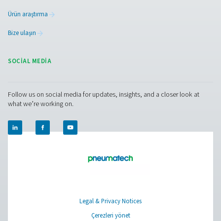
Browse our wide selection of products tailored to support 
compressed air and gas needs, from essential equipment to
solutions.
Sahada gas üretimi
Basınçlı hava şartlandırma
Ölçüm Ekipmanı
Soluma Havası Temizleyici
Ürünlerimiz
RESOURCES