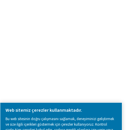
Ürün araştırma
Bize ulaşın
SOCIAL MEDIA
Follow us on social media for updates, insights, and a close
what we’re working on.