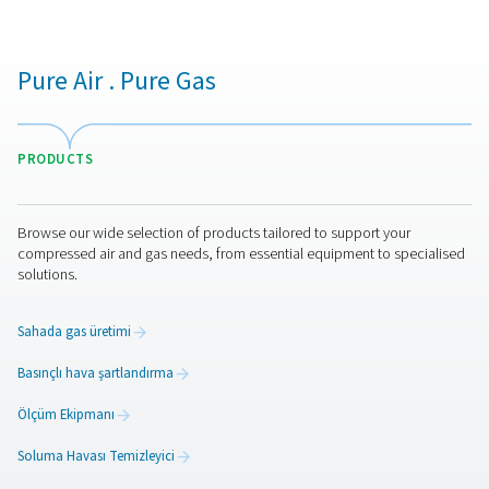
hava akışını optimize ederek basınçlı hava sisteminin veri
artırır. Depolanan havayı yalnızca gerektiğinde serbest 
enerji israfını azaltır, kompresör çevrimlerini en aza ind
işletme maliyetlerini düşürürler. Tutarlı hava basıncının 
üretim güvenilirliğini artırır, basınç düşüşlerini önler ve
arızası riskini azaltır. Ayrıca bu akış kontrol cihazları, a
yıpranmayı azaltarak kompresörlerin ve diğer sis
bileşenlerinin ömrünü uzatmaya yardımcı olur. Conserv
Kontrollerinin uygulanması daha enerji verimli, uygun mal
kararlı bir basınçlı hava sistemine yol açar.
İletişime geçin
ConservAIR® Akış Kontrollerinin basınçlı hava sisteminizi