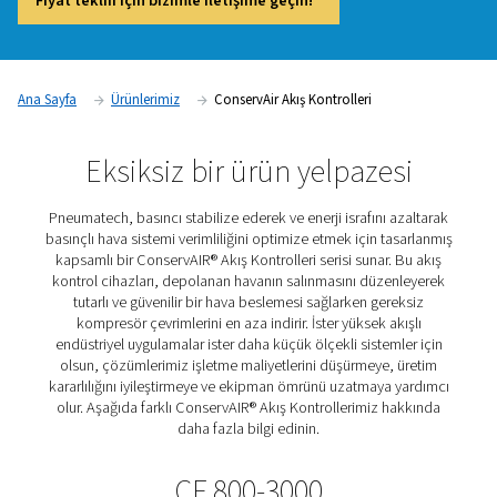
optimize etmek ve enerji israfını azaltmak için kritik önem taş
Pneumatech ConservAIR® Akış Kontrolleri, depolanan basınç
salınmasını ayarlayarak hava akışını düzenler ve stabilize ed
optimum basınç seviyelerinde tutarlı bir besleme sağlar. Bu a
çözümleri, aşırı dalgalanmaları önleyerek ve sızıntılardan k
atıkları en aza indirerek genel sistem performansını iyileştirir,
maliyetlerini düşürür ve üretim güvenilirliğini artırır.
Fiyat teklifi için bizimle iletişime geçin!
Ana Sayfa
Ürünlerimiz
ConservAir Akış Kontrolleri
Eksiksiz bir ürün yelpaze