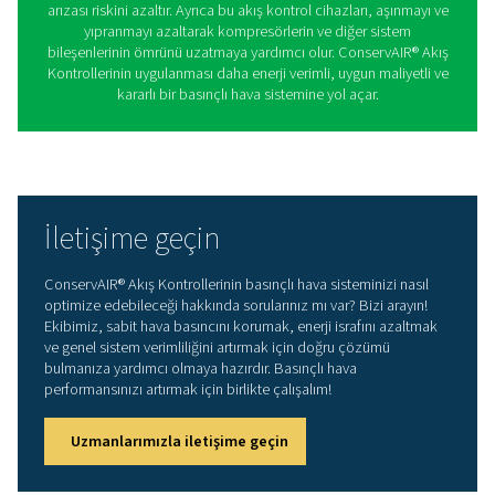
S 30-600
S 30-600 serisi, çok çeşitli basınçlı hava uygulamaları iç
ve duyarlı akış kontrolü sunar. Bu model, akış hızlarını
olarak ayarlayarak hava basıncını stabilize eder ve ge
enerji tüketimi olmadan kesintisiz bir basınçlı hava be
sağlar. Gelişmiş kontrol mekanizması, kompresörlerin 
hava sistemi bileşenlerinin kullanım ömrünü uzatırken
verimliliğini artırır.
ConservAIR Akış Kontroller
kullanmanın avantajlar
ConservAIR® Akış Kontrolleri, hava basıncını stabilize 