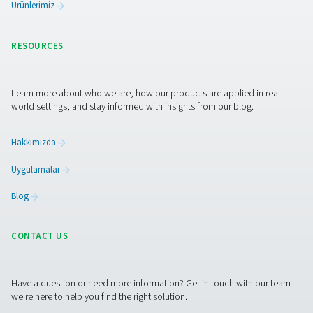
optimize edebileceği hakkında sorularınız mı var? Bizi a
Ekibimiz, sabit hava basıncını korumak, enerji israfını a
ve genel sistem verimliliğini artırmak için doğru çözümü
bulmanıza yardımcı olmaya hazırdır. Basınçlı hava
performansınızı artırmak için birlikte çalışalım!
Uzmanlarımızla iletişime geçin
Pure Air . Pure Gas
PRODUCTS