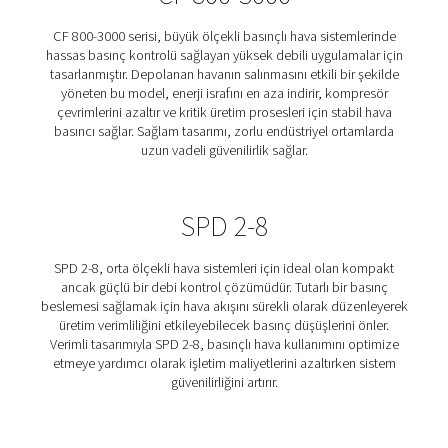
Pneumatech, basıncı stabilize ederek ve enerji israfını 
basınçlı hava sistemi verimliliğini optimize etmek için ta
kapsamlı bir ConservAIR® Akış Kontrolleri serisi sunar.
kontrol cihazları, depolanan havanın salınmasını düze
tutarlı ve güvenilir bir hava beslemesi sağlarken ger
kompresör çevrimlerini en aza indirir. İster yüksek ak
endüstriyel uygulamalar ister daha küçük ölçekli sistem
olsun, çözümlerimiz işletme maliyetlerini düşürmeye,
kararlılığını iyileştirmeye ve ekipman ömrünü uzatmaya
olur. Aşağıda farklı ConservAIR® Akış Kontrollerimiz h
daha fazla bilgi edinin.
CF 800-3000
CF 800-3000 serisi, büyük ölçekli basınçlı hava sistem
hassas basınç kontrolü sağlayan yüksek debili uygulama
tasarlanmıştır. Depolanan havanın salınmasını etkili bir