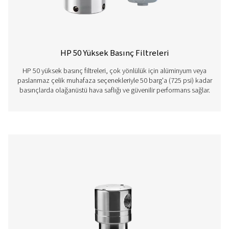
VT 11-15 aktif Karbon Filtreleri
VT 11-15 serisi, hidrokarbonları, kokuları ve yağ buhar
gidererek yüksek kapasiteli hava arıtma sağlar. Zorlu uy
için tasarlanan bu sağlam kuleler, endüstriyel ortamlarda