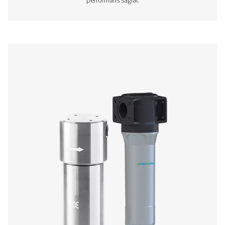
buharlarını etkili bir şekilde gidererek olağanüstü hava safl
Kompakt ancak sağlam olan bu üniteler, güvenilir per
sağlar ve yüksek kaliteli basınçlı hava talep eden endüstr
mükemmel bir şekilde uygundur.