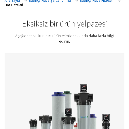
kullanarak operasyonları için temiz, kuru ve güvenilir basınçl
sağlayabilir.
Fiyat teklifi için bizimle iletişime geçin!
Ana Sayfa
Basınçlı Hava Şartlandırma
Basınçlı Hava Fi
Hat Filtreleri
Eksiksiz bir ürün yelpaze
Aşağıda farklı kurutucu ürünlerimiz hakkında daha fazl
edinin.