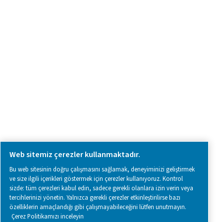
Bize ulaşın
SOCIAL MEDIA
Follow us on social media for updates, insights, and a close
what we’re working on.
Legal & Privacy Notices