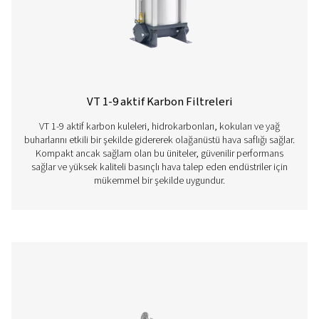
FF 1-12 Flanşlı Filtreler
F 1-12 flanşlı filtreler, kolay entegrasyon için dayanıklı
muhafazaları verimli kartuşlarla birleştirir. 20 yıllık kull
sağlayan koruyucu kaplamalarla, kolay bakım için sıfır kay
basınç göstergesi ve döner kapak bulunur.