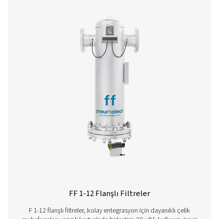
Ultimate 10-2550 Threaded Filters
The Ultimate 10-2550 range combines energy-efficient air 
with low running costs. Its advanced design ensures effe
aerosol removal, particle retention, and airflow optimisa
meeting ISO 8573-1:2010 standards.