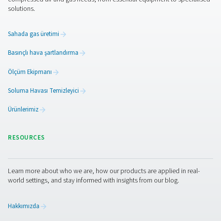
Hat filtrelerinin en iyi şekilde çalışmasını sağlamak için
bakım çok önemlidir. Aşırı kirletici birikimi hava akışı veri
azaltabileceğinden filtreler tıkanma ve basınç düşüşü a
periyodik olarak incelenmelidir. Çoğu filtrede, değişti
gerektiğinde sinyal veren gösterge göstergeleri vardır. K
hava kalitesine bağlı olarak, en yüksek performansı ko
aşağı akış ekipmanını korumak için filtre elemanları her 
ayda bir değiştirilmelidir.