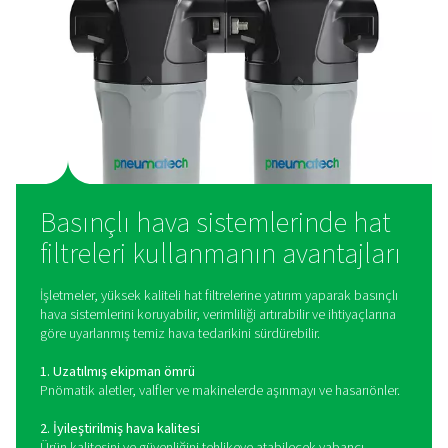
Hat filtreleri, içinden basınçlı hava geçerken kirleticileri
yakalayarak çalışır. Çeşitli uygulamalar için uygun farklı t
filtreleri vardır:
Dişli filtreler
Küçük ila orta boyutlu sistemlerde yaygınolarak kullanıl
filtreler, kolay kurulum için dişli bağlantılara sahiptir ve et
partikül ve nem giderme sağlar.
Flanşlı filtreler
Daha büyük hava sistemleri içintasarlanan bu ağır hizmet
filtreler, endüstriyel uygulamalar için yüksek akış hızları 
bağlantılar sunar.
Aktif karbon filtreleri
Yağ buharlarını, kokuları ve hidrokarbonları gidermekiçi
kullanılan bu filtreler, gıda ve ilaç gibi hassas endüstriler 