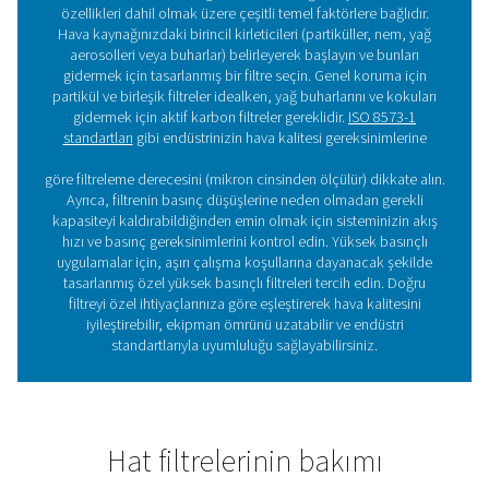
HP 350 Yüksek Basınç Filtreleri
HP 350 yüksek basınç filtreleri, 350 bar'a (5075 psi) ka
sistemler için olağanüstü hava saflığı ve güvenilirlik sağlar
paslanmaz çelik muhafazalar ve gelişmiş filtreleme ile
koşullarda güvenli ve verimli performans sağlar, ekipman
sistem verimliliğini optimize eder.