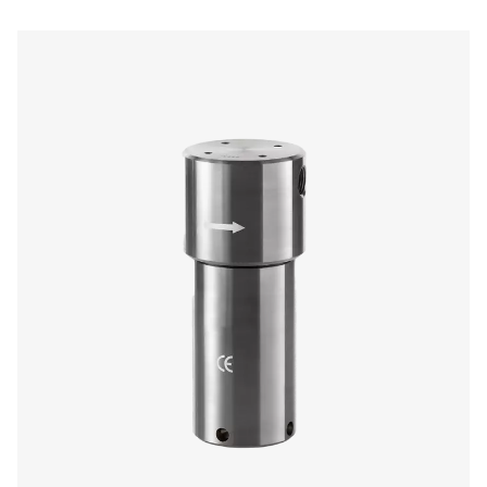
HP 50 Yüksek Basınç Filtreleri
HP 50 yüksek basınç filtreleri, çok yönlülük için alümi
paslanmaz çelik muhafaza seçenekleriyle 50 barg'a (725 
basınçlarda olağanüstü hava saflığı ve güvenilir performa