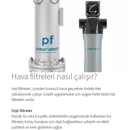
HP 100 Yüksek Basınç Filtreleri
100 bar'a (1450 psi) kadar sistemler için üretilen HP 10
basınç filtreleri, olağanüstü hava saflığı ve güvenilir perf
dayanıklı paslanmaz çelik muhafazalara ve gelişmiş fil
sahiptir. Zorlu uygulamalarda ekipmanı korumak ve hava 
korumak için idealdir.