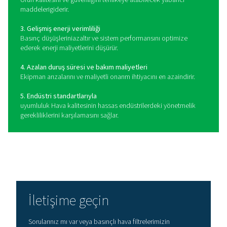
olan ultra temiz hava sağlar.
Yüksek basınçlı filtreler
Aşırı basınca dayanacak şekilde üretilen bu filtreler, hava
yüksek performanslı üretim gibi zorlu ortamlarda güvenil
temizliği sağlar.
Doğru hat filtresi nasıl seçi
Basınçlı hava sisteminiz için doğru hat filtresinin seçi
mevcut kirleticilerin türü, gerekli hava saflığı seviyeleri 
özellikleri dahil olmak üzere çeşitli temel faktörlere ba
Hava kaynağınızdaki birincil kirleticileri (partiküller, n
aerosolleri veya buharlar) belirleyerek başlayın ve bu
gidermek için tasarlanmış bir filtre seçin. Genel korum
partikül ve birleşik filtreler idealken, yağ buharlarını ve