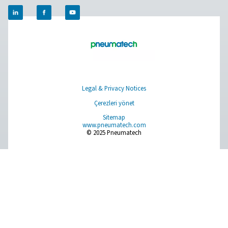
İşletmeler, yüksek kaliteli hat filtrelerine yatırım yaparak 
hava sistemlerini koruyabilir, verimliliği artırabilir ve ihtiy
göre uyarlanmış temiz hava tedarikini sürdürebilir.
1. Uzatılmış ekipman ömrü
Pnömatik aletler, valfler ve makinelerde aşınmayı ve hasa
2. İyileştirilmiş hava kalitesi
Ürün kalitesini ve güvenliğini tehlikeye atabilecek yaban
maddelerigiderir.
3. Gelişmiş enerji verimliliği
Basınç düşüşleriniazaltır ve sistem performansını optim
ederek enerji maliyetlerini düşürür.
4. Azalan duruş süresi ve bakım maliyetleri
Ekipman arızalarını ve maliyetli onarım ihtiyacını en azain