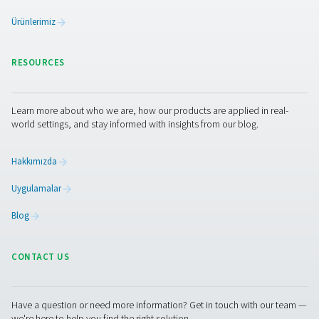
4. Dayanıklılık ve uzun ömür
Korozyona dayanıklı malzemeler sistemin kullanım ömr
uzatır ve bakım gereksinimlerini azaltır.
5. Ölçeklenebilirlik
Modüler tasarımlar, operasyonel ihtiyaçlar değiştikçe ko
genişlemeye ve sistem değişikliklerine olanak tanır.
İletişime geçin
Airnet'nin hava dağıtım sisteminizi nasıl geliştirebileceği
hakkında sorularınız mı var? Bizimle iletişime geçin! Eki
sızdırmaz, verimli ve dayanıklı bir boru şebekesi için en i
çözümü bulmanıza yardımcı olmaya hazırdır. Operasyonl