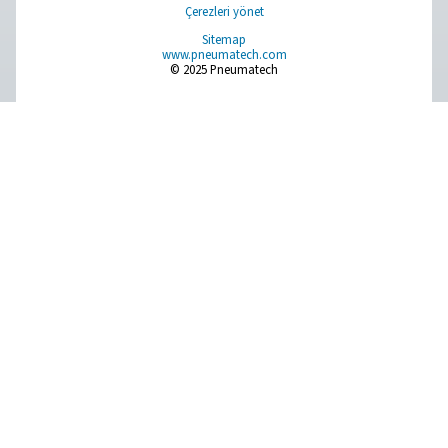
solutions.
Sahada gas üretimi
Basınçlı hava şartlandırma
Ölçüm Ekipmanı
Soluma Havası Temizleyici
Ürünlerimiz
RESOURCES
Learn more about who we are, how our products are applied 
world settings, and stay informed with insights from our blog