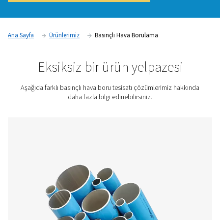
verimli bir şekilde dağıtılması için çok önemlidir. İyi tasarlan
sistemi basınç düşüşlerini en aza indirir, kontaminasyonu önl
ekipmana ve iş istasyonlarına güvenilir hava beslemesi sağla
kaliteli boru malzemeleri ve düzenlerinin seçilmesi enerji verim
sistem performansını ve uzun vadeli işletim maliyetlerini ön
etkileyebilir.
Fiyat teklifi için bizimle iletişime geçin!
Ana Sayfa
Ürünlerimiz
Basınçlı Hava Borulama
Eksiksiz bir ürün yelpaze
Aşağıda farklı basınçlı hava boru tesisatı çözümlerimiz