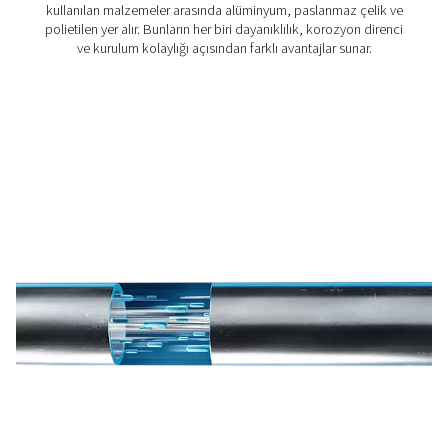
Airnet Paslanmaz Çelik Basınçlı Hava Boru
Hava saflığının kritik olduğu endüstrilerde, boru sistemi
kadar önemlidir. Airnet Paslanmaz Çelik, güvenli ve gü
performans için en yüksek kalite standartlarını karşıla
yağsız hava dağıtımı sağlar.