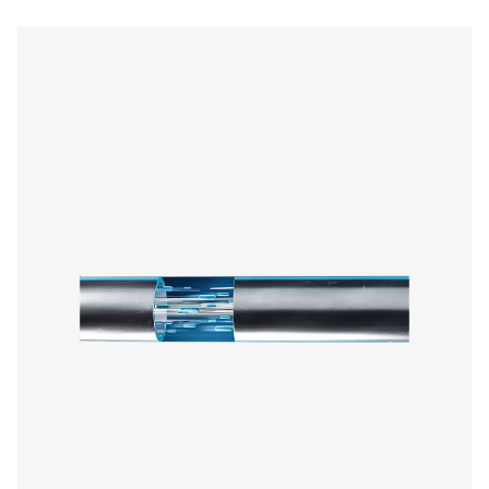
AIRnet, basınçlı hava borusu sistemi
Airnet, sıkıştırılmış Hava, vakum, nitrojen, Helyum, Argon i
kolay ve güvenilir bir dağıtım ağı sunmak üzere en 13480
olarak tasarlanmış yeniden kullanılabilir bir alüminyu
sistemidir. neon, Xenon ve Kripton. Airnet teknolojileri ve y
basınçlı hava uygulamaları ve ekipmanları ile 140 yılı
deneyimden elde edilen teknik uzmanlığa dayanmakt