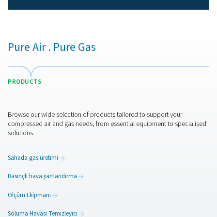
Yüksek kaliteli basınçlı hava
boruları kullanmanın avanta
İyi tasarlanmış bir basınçlı hava boru sistemi aşağıdakiler
birçok avantaj sunar:
1. Optimize edilmiş hava akışı
Minimum basınç düşüşü ile tutarlı ve verimli hava dağılım
2. Enerji verimliliği
Hava sızıntılarını ve basınç kayıplarınıazaltarak enerji tü
ve işletme maliyetlerini düşürür.
3. İyileştirilmiş hava kalitesi
Temiz basınçlı hava sağlayarak pas, nem ve kalıntılarda
kaynaklanan kontaminasyonuönler.