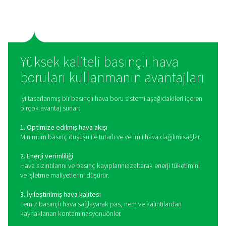
Basınçlı hava boruları ne 
yarar?
Basınçlı hava boruları, basınçlı havayı kompresörden ç
kullanım noktalarına taşır. Sistem tipik olarak ana da
hatlarından, yan hatlardan ve aletler ve ekipmanlar için
noktalarından oluşur. Doğru boru boyutlandırması, 
tasarımı ve malzeme seçimi, tutarlı hava akışını koru
verimsizlikleri azaltmak için çok önemlidir. Yaygın o
kullanılan malzemeler arasında alüminyum, paslanmaz 
polietilen yer alır. Bunların her biri dayanıklılık, korozyo
ve kurulum kolaylığı açısından farklı avantajlar sun