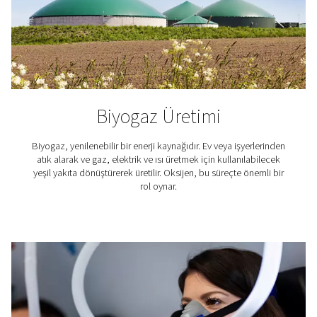
PCB lehimleme
Baskılı devre kartları (PCB'ler), modern elektroniklerin 
oluşturur ve yüksek kaliteli lehimleme, performansları iç
önem taşır. Pneumatech PPNG HE ile, oksitlenmeyi önl