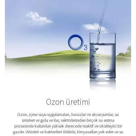
UV kürleme
UV kürleme hassas bir fotokimyasal reaksiyona dayanı
miktarda oksijen bile bunu bozabilir. Pneumatech'in he
arada PPNG DX kızağı ile inert bir atmosfer oluşturmak,
inhibisyonunu ortadan kaldırmak ve eksiksiz, tutarlı 
sonuçları sağlamak için kendi yüksek saflıkta azot
üretebilirsiniz.
Oksijen uygulamaları
Su ürünleri yetiştiriciliği ve hiperbarik oksijen tedavi
biyogaz ve ozon üretimine kadar, güvenilir bir oksijen
birçok sektör için hayati önem taşır. Yerinde oksi
jeneratörlerimiz, tam olarak ihtiyaç duyulan yerde ve