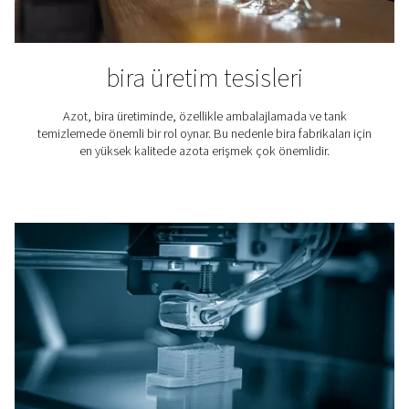
Lazer Kesim
Erimiş malzemeyi lazer kesimden üflemek için azot kull
İnert bir gaz olduğundan, azot oksijeni kesme alanınd
tutar ve temiz bir son kat sağlar.