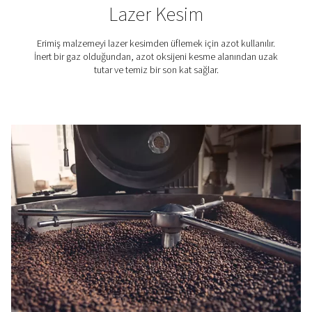
Elektronik sektörü
Nem çekicili hava kurutucuların elektronik üretiminde te
basınçlı hava için neden gerekli olduğunu keşfedin. 
bileşenleri nasıl koruduklarını öğrenin.
Azot uygulamaları
Gıda ambalajlama ve 3D baskıdan şarap üretimi ve 
kesimine kadar çeşitli sektörlerde güvenilir azot tedar
önemlidir. Saha nitrojen jeneratörlerimiz, yüksek saf
nitrojene ihtiyaç duyan işletmeler için uygun maliyetli, v