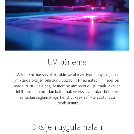
Sprey Boyama
Basınçlı hava yerine püskürtmeli boyama için azot kul