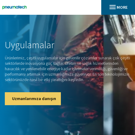
En
Ana Sayfa
Uygulamalar
Ürünlerimiz, çeşitli uygulamalar için güvenilir çözümler sunar
sektörlerde inovasyona güç sağlar. Üretim ve sağlık hizmetl
havacılık ve yenilenebilir enerjiye kadar işletmeler verimliliği,
performansı artırmak için uzmanlığımıza güveniyor. En son t
sektörünüzde nasıl bir etki yarattığını keşfedin.
Uzmanlarımıza danışın