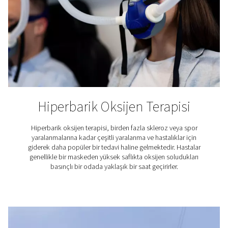
üstün lehimleme sonuçları sağlayan inert bir atmosfer o
için kendi azotunuzu üretebilirsiniz.