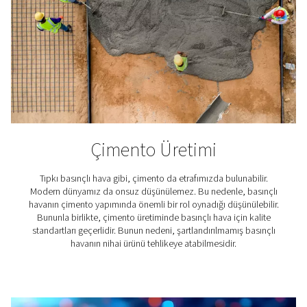
Yiyecek ve içecek endüstri
Yiyecek ve içecekler kelimenin en gerçek anlamıyla 
öneme sahiptir. Ve vücudumuzun devam etmeleri için
ihtiyacı olduğu gibi, üreticilerinin de yüksek kaliteli b
havaya ihtiyacı vardır. Ne de olsa, yediğimiz ve içtiğimiz
tüketilmesinin güvenli olduğundan ve tadı iyi olduğun
olmalıdırlar. Gıda endüstrisi için sıkı basınçlı hava stan
geçerlidir.