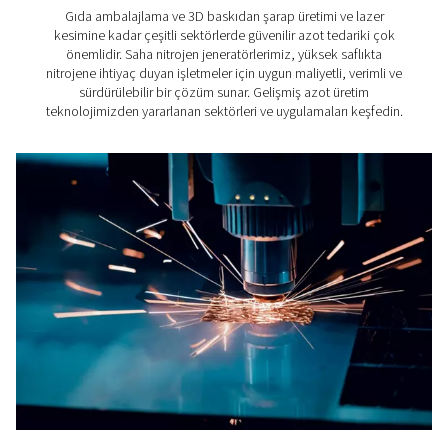
Modern dünyamız da onsuz düşünülemez. Bu nedenle, 
havanın çimento yapımında önemli bir rol oynadığı düşün
Bununla birlikte, çimento üretiminde basınçlı hava için
standartları geçerlidir. Bunun nedeni, şartlandırılmamış 
havanın nihai ürünü tehlikeye atabilmesidir.