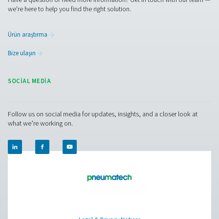
Biyogaz Üretimi
Biyogaz, yenilenebilir bir enerji kaynağıdır. Ev veya işye
atık alarak ve gaz, elektrik ve ısı üretmek için kullanıl
yeşil yakıta dönüştürerek üretilir. Oksijen, bu süreçte ön
rol oynar.