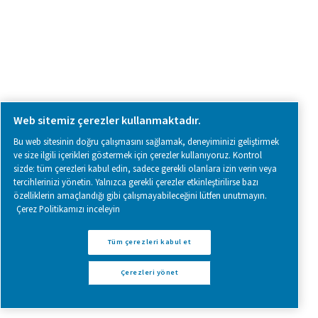
Basınçlı hava şartlandırma
Ölçüm Ekipmanı
Soluma Havası Temizleyici
Ürünlerimiz
RESOURCES
Learn more about who we are, how our products are applied 
world settings, and stay informed with insights from our blog
Hakkımızda