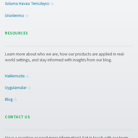
Su ürünleri
Su ürünleri yetiştiriciliği ağırlıklı olarak balık, kabuklula
gibi su organizmalarının yetiştiriciliği anlamına gelir. B
sektör, dünyanın artan gıda talebine çözüm getir
potansiyeline sahiptir. Oksijen balıkları canlı tutup sa
olmalarına yardımcı olduğu için su ürünlerinde önemli 
oynar.