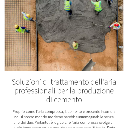
Industria alimentare e del
bevande
Cibo e bevande sono vitali nel vero senso della parola.
come il nostro corpo ha bisogno di cibo per vivere, i
produttori hanno bisogno di aria compressa di alta qu
Dopo tutto, devono garantire che il cibo che mangi
beviamo si possa consumare in modo sicuro. Propri
questo si applicano rigorosi standard di aria compre
l'industria alimentare.