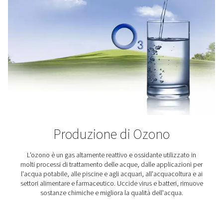
La polimerizzazione UV si basa su una reazione foto
precisa; anche tracce di ossigeno possono interrompe
lo skid PPNG DX all-in-one di Pneumatech, è possibile 
azoto ad alta purezza per creare un'atmosfera inerte, e
l'inibizione dell'ossigeno e garantire risultati di polimer
completi e coerenti.
Applicazioni di ossigen
Dall'acquacoltura e dall'ossigenoterapia iperbarica 
produzione di biogas e ozono, una fornitura affidabi
ossigeno è fondamentale per molti settori. I nostri gene
ossigeno in loco offrono una soluzione convenient
efficiente, fornendo ossigeno ad alta purezza esattam
e quando serve. Scopri i settori e le applicazioni 
beneficiano della nostra tecnologia avanzata di genera