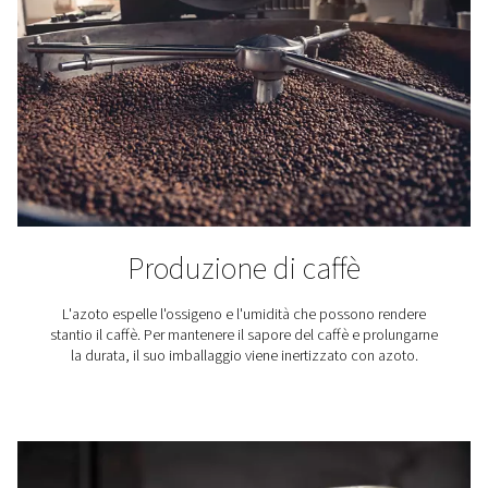
Applicazioni di azoto
Un approvvigionamento affidabile di azoto è essenziale
settori, dal confezionamento alimentare alla stampa 3
vinificazione al taglio laser. I nostri generatori di azoto
offrono una soluzione conveniente, efficiente e sosteni
le aziende che necessitano di azoto ad alta purezza. S
settori e le applicazioni che beneficiano della nostra t
avanzata di generazione di azoto.