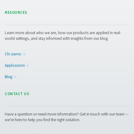
Acquacoltura
Con il termine acquacoltura si intende l'allevamento di 
acquatici, come pesci, crostacei e alghe. Questo setto
potenziale di rispondere alla crescente domanda mond
alimenti. L'ossigeno svolge un ruolo chiave nell'acquaco
quanto aiuta a mantenere vivo e sano il pesce.