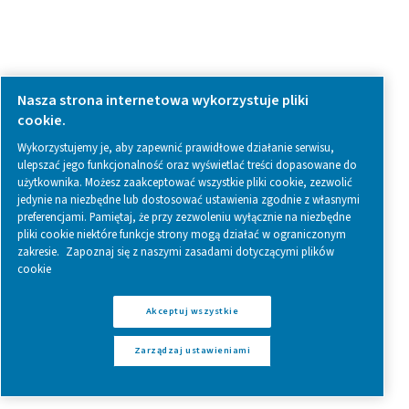
Browse our wide selection of products tailored to support 
compressed air and gas needs, from essential equipment to
solutions.
Wytwarzanie azotu w miejscu projektu
Uzdatnianie sprężonego powietrza
Urządzenia pomiarowe
Oczyszczacze powietrza oddechowego
Nasze produkty
RESOURCES