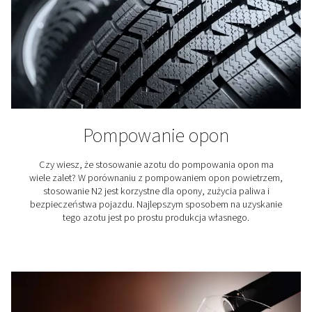
Browarnictwo
Azot odgrywa kluczową rolę w warzeniu piwa, zwła
pakowaniu i oczyszczaniu zbiorników. Dlatego tak wa
dostęp do najwyższej jakości azotu dla browaró