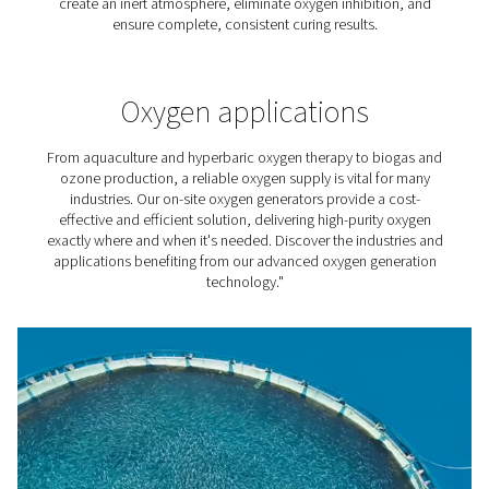
Malowanie natryskowe
Stosowanie azotu do malowania natryskowego za
sprężonego powietrza zapewnia korzyści, od leps
malowania po niższe koszty operacyjne.