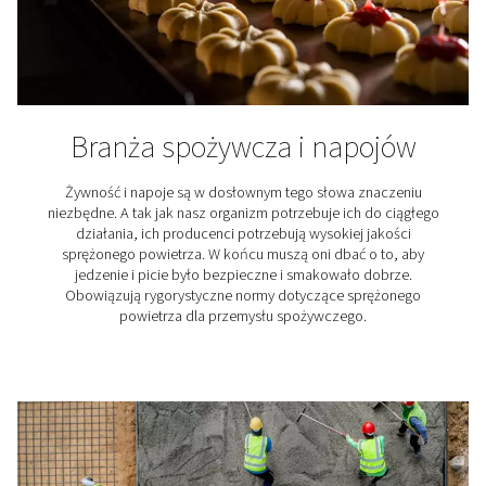
Przemysł farmaceutyczn
Sektor farmaceutyczny należy do najbardziej ściś
regulowanych branż. Nie bez przyczyny. Produkty wy
w zakładach farmaceutycznych mogą łagodzić cierpi
ratować życie. Aby to osiągnąć, ich produkcja musi 
spełniać surowe standardy jakości. Zaczyna się to od
czystego sprężonego powietrza.