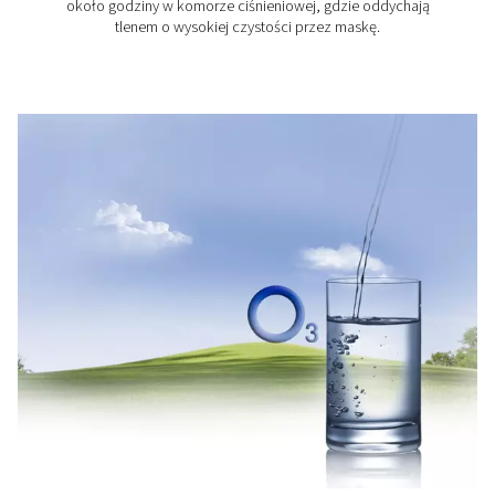
UV curing
UV curing relies on a precise photochemical reaction; e
amounts of oxygen can disrupt it. With Pneumatech's al
PPNG DX skid, you can produce your own high-purity ni
create an inert atmosphere, eliminate oxygen inhibiti
ensure complete, consistent curing results.