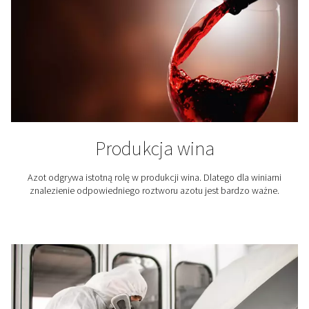
Druk 3D
W starannym procesie produkcji przyrostowej azot 
niezbędny, ponieważ utrzymuje komorę produkcyjną dr
stanie obojętnym.