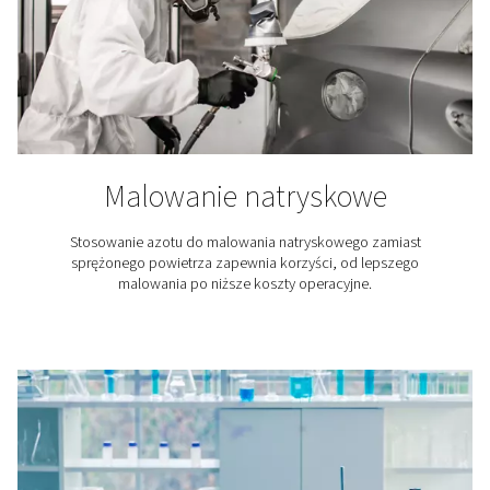
Produkcja akumulatorów li
jonowych
W produkcji akumulatorów litowo-jonowych stosuje si
aby zapobiec starzeniu się surowców akumulator
produkcji ogniw, w montażu akumulatorów i w test