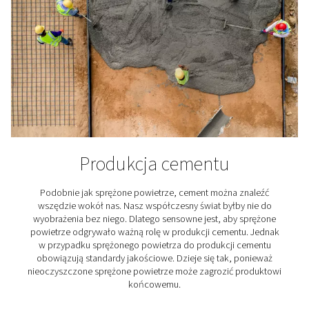
Branża spożywcza i napo
Żywność i napoje są w dosłownym tego słowa znac
niezbędne. A tak jak nasz organizm potrzebuje ich do 
działania, ich producenci potrzebują wysokiej jak
sprężonego powietrza. W końcu muszą oni dbać o t
jedzenie i picie było bezpieczne i smakowało dob
Obowiązują rygorystyczne normy dotyczące spręż
powietrza dla przemysłu spożywczego.