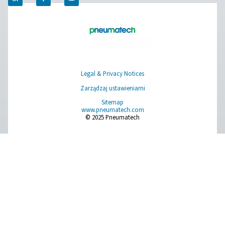
Produkcja biogazu
Biogaz to wschodzące źródło energii odnawialnej. Pr
się go, pobierając odpady z gospodarstw domowych lu
przekształcając je w ekologiczne paliwo, które m
wykorzystać do wytwarzania gazu, energii elektrycznej 
Tlen odgrywa w tym procesie ważną rolę.