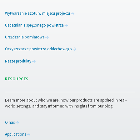
Akwakultura
Akwakultura to hodowla organizmów wodnych, taki
(przede wszystkim) ryby, skorupiaki i algi. Ta rozwijaj
branża ma potencjał, aby sprostać rosnącemu świa
zapotrzebowaniu na żywność. Tlen odgrywa kluczową
akwakulturze, ponieważ pomaga utrzymać ryby przy ż
zdrowiu.