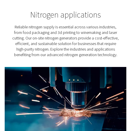
Podobnie jak sprężone powietrze, cement można z
wszędzie wokół nas. Nasz współczesny świat byłby 
wyobrażenia bez niego. Dlatego sensowne jest, aby s
powietrze odgrywało ważną rolę w produkcji cementu
w przypadku sprężonego powietrza do produkcji c
obowiązują standardy jakościowe. Dzieje się tak, p
nieoczyszczone sprężone powietrze może zagrozić pr
końcowemu.