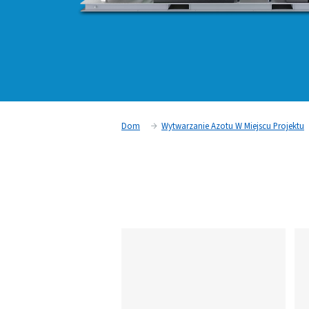
Dom
Wytwarzanie Azotu W M