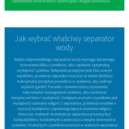
Zalety stosowania separato
wody w układach sprężoneg
powietrza
Wdrożenie separatorów wody w układzie sprężonego
powietrza ma kilka zalet:
1. Zapobiega korozji
Usuwając wilgoć, separatory chronią rury i urządzenia 
rdzą i degradacją.
2. Wydłuża żywotność sprzętu
Suche powietrze zmniejsza zużycie narzędzi i maszyn,
prowadzi do dłuższej żywotności.
3. Poprawa jakości produktu