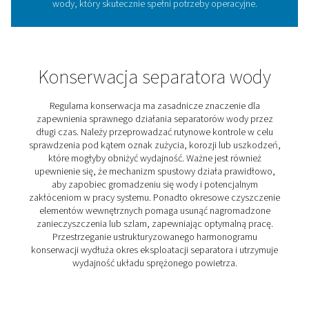
Eliminacja wody z powietrza zapewnia, że procesy i pr
wrażliwe na wilgoć pozostają nienaruszone.
4. Zmniejsza koszty konserwacji
Dzięki mniejszej liczbie uszkodzeń spowodowanych w
zmniejsza się częstotliwość konserwacji i związane z n
koszty.
5. Zwiększa wydajność systemu
Suche powietrze minimalizuje spadki ciśnienia i straty en
optymalizując ogólną wydajność systemu.
Włączenie wysokiej jakości separatora wody do układ
sprężonego powietrza to proaktywny krok w kierunku
zapewnienia doskonałości operacyjnej i długiej żywotn