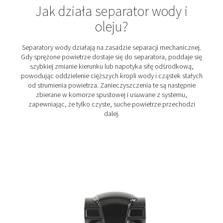
Ultimate 10-2550 Separatory cyklono
Seria separatorów cyklonowych Ultimate 10-2550 łączy
zaawansowaną technologię odśrodkową i innowac
konstrukcję, aby skutecznie usunąć 99% wody skroplone
specjalnie zaprojektowanym łopatkom i ograniczniko
zapewnia minimalne straty ciśnienia i niezawodne u
cieczy, nawet przy niskich prędkościach.