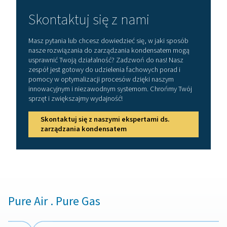
Jak wybrać właściwy separ
wody
Wybór odpowiedniego separatora wody wymaga sta
rozważenia kilku czynników, aby zapewnić optym
wydajność systemu. Natężenie przepływu jest kluc
aspektem, ponieważ separator musi być w stanie ob
maksymalny przepływ powietrza w systemie, aby un
wąskich gardeł. Ponadto ciśnienie robocze powi
odpowiadać wymaganiom systemu, aby zachow
bezpieczeństwo i wydajność. Kolejnym ważnym czynnik
wydajność usuwania wilgoci z separatora, ponieważ 
wyższej wydajności zapewniają lepsze usuwanie wil
Wreszcie, materiał i konstrukcja separatora powinn
kompatybilne z konkretnymi zanieczyszczeniami obe
systemie. Ocena tych czynników pomoże w wyborze se