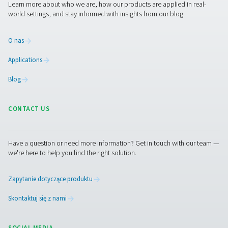
konserwacji wydłuża okres eksploatacji separatora i u
wydajność układu sprężonego powietrza.
Skontaktuj się z nami
Masz pytania lub chcesz dowiedzieć się, w jaki spo
nasze rozwiązania do zarządzania kondensatem m
usprawnić Twoją działalność? Zadzwoń do nas! Nas
zespół jest gotowy do udzielenia fachowych porad i
pomocy w optymalizacji procesów dzięki naszym
innowacyjnym i niezawodnym systemom. Chrońmy 
sprzęt i zwiększajmy wydajność!
Skontaktuj się z naszymi ekspertami ds.
zarządzania kondensatem