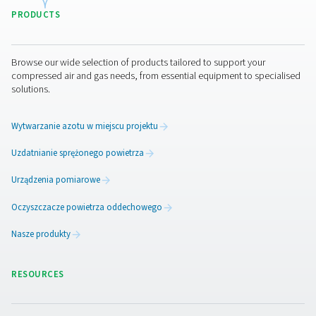
wody, który skutecznie spełni potrzeby operacyj
Konserwacja separatora w
Regularna konserwacja ma zasadnicze znaczenie 
zapewnienia sprawnego działania separatorów wody
długi czas. Należy przeprowadzać rutynowe kontrole
sprawdzenia pod kątem oznak zużycia, korozji lub us
które mogłyby obniżyć wydajność. Ważne jest rów
upewnienie się, że mechanizm spustowy działa praw
aby zapobiec gromadzeniu się wody i potencjal
zakłóceniom w pracy systemu. Ponadto okresowe czy
elementów wewnętrznych pomaga usunąć nagroma
zanieczyszczenia lub szlam, zapewniając optymalną
Przestrzeganie ustrukturyzowanego harmonogr