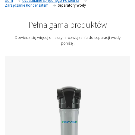
chronią urządzenia na dalszych etapach produkcji oraz utr
ogólną wydajność i niezawodność systemu.
Skontaktuj się z nami, aby uzyskać wycenę!
Dom
Uzdatnianie Sprężonego Powietrza
Zarządzanie Kondensatem
Separatory Wody
Pełna gama produktów
Dowiedz się więcej o naszym rozwiązaniu do separac
poniżej.