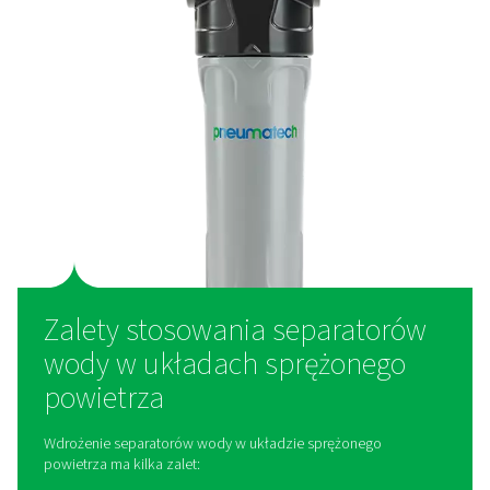
Jak działa separator wody
oleju?
Separatory wody działają na zasadzie separacji mecha
Gdy sprężone powietrze dostaje się do separatora, pod
szybkiej zmianie kierunku lub napotyka siłę odśro
powodując oddzielenie cięższych kropli wody i cząste
od strumienia powietrza. Zanieczyszczenia te są nas
zbierane w komorze spustowej i usuwane z syste
zapewniając, że tylko czyste, suche powietrze prze
dalej.