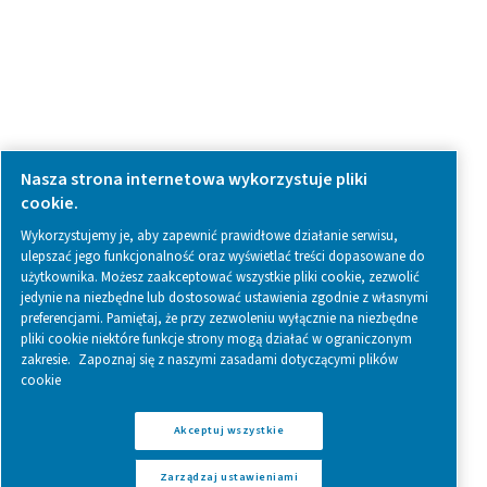
Follow us on social media for updates, insights, and a close
what we’re working on.
Legal & Privacy Notices
Zarządzaj ustawieniami
Sitemap
www.pneumatech.com