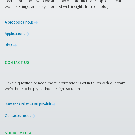
du système d’air comprimé.
Nous contacter
Vous avez des questions ou souhaitez savoir comme
nos solutions de gestion des condensats peuvent
améliorer vos opérations ? Parlons-en ! Notre équipe 
prête à vous fournir des conseils d’experts et à vous 
optimiser vos processus grâce à nos systèmes innova
fiables. Protégeons ensemble votre équipement et
boostons votre efficacité !
Contactez nos experts en gestion des
condensats