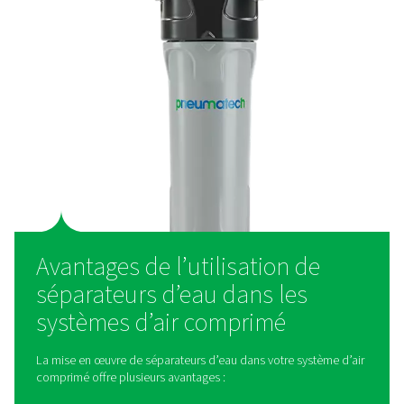
Comment fonctionne u
séparateur d'eau ?
Les séparateurs d’eau fonctionnent selon le principe
séparation mécanique. Lorsque l’air comprimé pénètre
séparateur, il subit un changement rapide de directi
recontrant une force centrifuge, provoquant la sépara
gouttelettes d’eau ; plus lourdes ; et des particules du fl
Ces contaminants sont ensuite collectés dans une ch
vidange et expulsés du système, garantissant que seul 
propre et sec circule en aval.