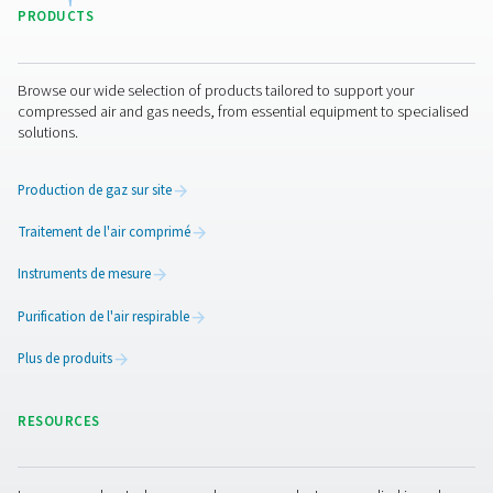
Entretien des séparateurs d
Une maintenance régulière est essentielle pour mainte
fonctionnement efficace des séparateurs d’eau au fil d
Des inspections de routine doivent être effectuées pour 
l’absence de signes d’usure, de corrosion ou de do
susceptibles de compromettre les performances. Il
également important de s’assurer que le mécanisme de
fonctionne correctement pour éviter l’accumulation d’e
éventuelles perturbations du système. De plus, le ne
périodique des composants internes aide à éliminer le
ou les boues accumulés, garantissant un fonctionn
optimal. Le respect d’un programme de maintenance s
prolonge la durée de vie du séparateur et maintient l’ef