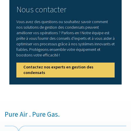
Comment choisir un sépara
d'eau adapté ?
Le choix du bon séparateur d’eau nécessite une prise 
attentive de plusieurs facteurs pour garantir des perf
optimales du système. Le débit est un aspect clé, c
séparateur doit être capable de gérer le débit d’air ma
système pour éviter les goulots d’étranglement. En out
pression nominale de fonctionnement doit correspon
exigences du système afin de maintenir la sécurité et l’ef
L’efficacité d’élimination du séparateur est un autre f
important, car les modèles à plus haut rendement gara
une meilleure élimination de l’humidité. Enfin, le matéri
conception du séparateur doivent être compatibles a
contaminants spécifiques présents dans le système. L’é
de ces facteurs aidera à choisir un séparateur d’ea
répondra efficacement aux besoins opérationnel